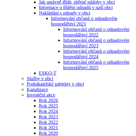
Jak správně třídit, sběrné nádoby v obci
Informace o třídění odpadů v naší obci
Nakládání s odpady v obci
Informování občanů o odpadovém
hospodářství 2021
Informování občanů o odpadovém
hospodářství 2022
Informování občanů o odpadovém
hospodářství 2023
Informování občanů o odpadovém
hospodářství 2024
Informování občanů o odpadovém
hospodářství 2025
ESKO-T
Služby v obci
Podnikatelské subjekty v obci
Kanalizace
Investiční akce
Rok 2026
Rok 2025
Rok 2024
Rok 2023
Rok 2022
Rok 2021
Rok 2020