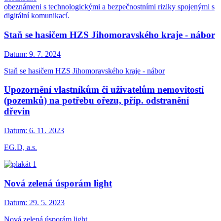
obeznámeni s technologickými a bezpečnostními riziky spojenými s
digitální komunikací.
Staň se hasičem HZS Jihomoravského kraje - nábor
Datum:
9. 7. 2024
Staň se hasičem HZS Jihomoravského kraje - nábor
Upozornění vlastníkům či uživatelům nemovitostí
(pozemků) na potřebu ořezu, příp. odstranění
dřevin
Datum:
6. 11. 2023
EG.D, a.s.
Nová zelená úsporám light
Datum:
29. 5. 2023
Nová zelená úsporám light