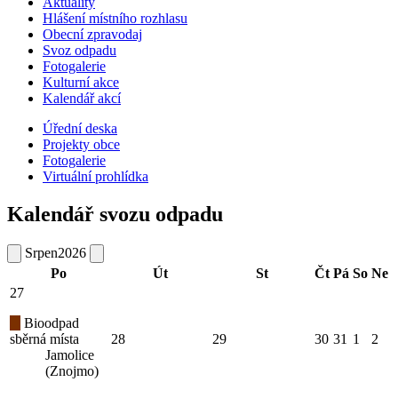
Aktuality
Hlášení místního rozhlasu
Obecní zpravodaj
Svoz odpadu
Fotogalerie
Kulturní akce
Kalendář akcí
Úřední deska
Projekty obce
Fotogalerie
Virtuální prohlídka
Kalendář svozu odpadu
Srpen
2026
Po
Út
St
Čt
Pá
So
Ne
27
Bioodpad
sběrná místa
28
29
30
31
1
2
Jamolice
(Znojmo)