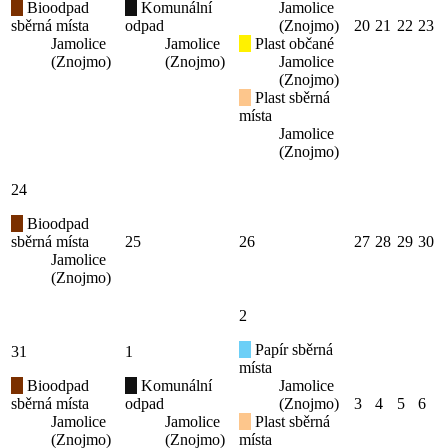
Bioodpad
Komunální
Jamolice
sběrná místa
odpad
(Znojmo)
20
21
22
23
Jamolice
Jamolice
Plast občané
(Znojmo)
(Znojmo)
Jamolice
(Znojmo)
Plast sběrná
místa
Jamolice
(Znojmo)
24
Bioodpad
sběrná místa
25
26
27
28
29
30
Jamolice
(Znojmo)
2
Papír sběrná
31
1
místa
Bioodpad
Komunální
Jamolice
sběrná místa
odpad
(Znojmo)
3
4
5
6
Jamolice
Jamolice
Plast sběrná
(Znojmo)
(Znojmo)
místa