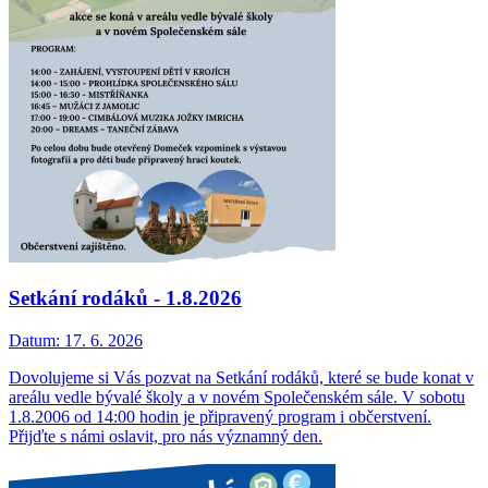
Setkání rodáků - 1.8.2026
Datum:
17. 6. 2026
Dovolujeme si Vás pozvat na Setkání rodáků, které se bude konat v
areálu vedle bývalé školy a v novém Společenském sále. V sobotu
1.8.2006 od 14:00 hodin je připravený program i občerstvení.
Přijďte s námi oslavit, pro nás významný den.