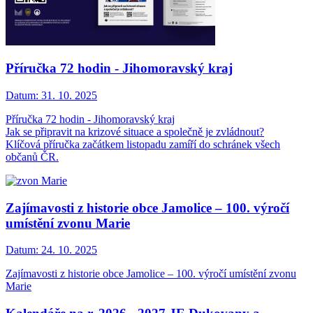
Příručka 72 hodin - Jihomoravský kraj
Datum:
31. 10. 2025
Příručka 72 hodin - Jihomoravský kraj
Jak se připravit na krizové situace a společně je zvládnout?
Klíčová příručka začátkem listopadu zamíří do schránek všech
občanů ČR.
Zajímavosti z historie obce Jamolice – 100. výročí
umístění zvonu Marie
Datum:
24. 10. 2025
Zajímavosti z historie obce Jamolice – 100. výročí umístění zvonu
Marie