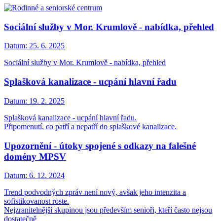
Sociální služby v Mor. Krumlově - nabídka, přehled
Datum:
25. 6. 2025
Sociální služby v Mor. Krumlově - nabídka, přehled
Splašková kanalizace - ucpání hlavní řadu
Datum:
19. 2. 2025
Splašková kanalizace - ucpání hlavní řadu.
Připomenutí, co patří a nepatří do splaškové kanalizace.
Upozornění - útoky spojené s odkazy na falešné
domény MPSV
Datum:
6. 12. 2024
Trend podvodných zpráv není nový, avšak jeho intenzita a
sofistikovanost roste.
Nejzranitelnější skupinou jsou především senioři, kteří často nejsou
dostatečně