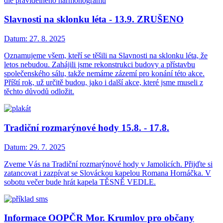
dle pravidelného harmonogramu
Slavnosti na sklonku léta - 13.9. ZRUŠENO
Datum:
27. 8. 2025
Oznamujeme všem, kteří se těšili na Slavnosti na sklonku léta, že
letos nebudou. Zahájili jsme rekonstrukci budovy a přístavbu
společenského sálu, takže nemáme zázemí pro konání této akce.
Příští rok, už určitě budou, jako i další akce, které jsme museli z
těchto důvodů odložit.
Tradiční rozmarýnové hody 15.8. - 17.8.
Datum:
29. 7. 2025
Zveme Vás na Tradiční rozmarýnové hody v Jamolicích. Přijďte si
zatancovat i zazpívat se Slováckou kapelou Romana Hornáčka. V
sobotu večer bude hrát kapela TĚSNĚ VEDLE.
Informace OOPČR Mor. Krumlov pro občany