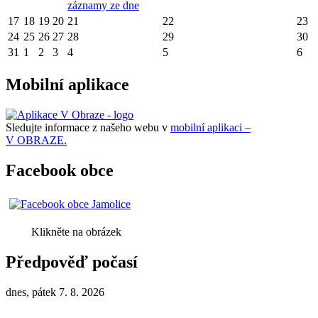
záznamy ze dne
17
18
19
20
21
22
23
24
25
26
27
28
29
30
31
1
2
3
4
5
6
Mobilní aplikace
Sledujte informace z našeho webu v
mobilní aplikaci –
V OBRAZE.
Facebook obce
Klikněte na obrázek
Předpověď počasí
dnes, pátek 7. 8. 2026