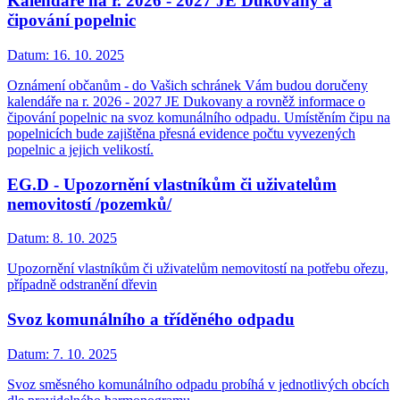
Kalendáře na r. 2026 - 2027 JE Dukovany a
čipování popelnic
Datum:
16. 10. 2025
Oznámení občanům - do Vašich schránek Vám budou doručeny
kalendáře na r. 2026 - 2027 JE Dukovany a rovněž informace o
čipování popelnic na svoz komunálního odpadu. Umístěním čipu na
popelnicích bude zajištěna přesná evidence počtu vyvezených
popelnic a jejich velikostí.
EG.D - Upozornění vlastníkům či uživatelům
nemovitostí /pozemků/
Datum:
8. 10. 2025
Upozornění vlastníkům či uživatelům nemovitostí na potřebu ořezu,
případně odstranění dřevin
Svoz komunálního a tříděného odpadu
Datum:
7. 10. 2025
Svoz směsného komunálního odpadu probíhá v jednotlivých obcích