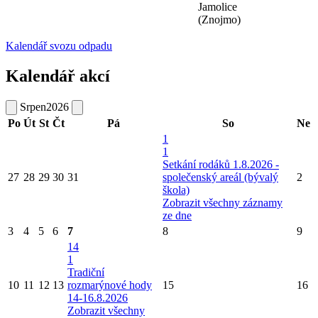
Jamolice
(Znojmo)
Kalendář svozu odpadu
Kalendář akcí
Srpen
2026
Po
Út
St
Čt
Pá
So
Ne
1
1
Setkání rodáků 1.8.2026 -
27
28
29
30
31
společenský areál (bývalý
2
škola)
Zobrazit všechny záznamy
ze dne
3
4
5
6
7
8
9
14
1
Tradiční
10
11
12
13
rozmarýnové hody
15
16
14-16.8.2026
Zobrazit všechny