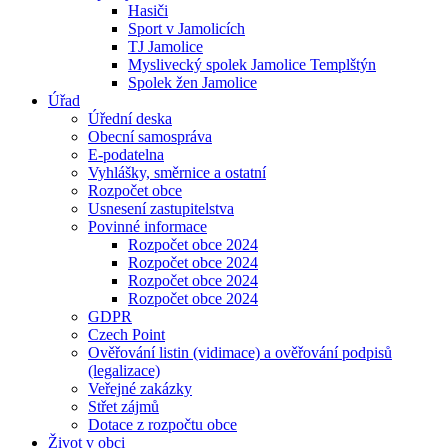
Hasiči
Sport v Jamolicích
TJ Jamolice
Myslivecký spolek Jamolice Templštýn
Spolek žen Jamolice
Úřad
Úřední deska
Obecní samospráva
E-podatelna
Vyhlášky, směrnice a ostatní
Rozpočet obce
Usnesení zastupitelstva
Povinné informace
Rozpočet obce 2024
Rozpočet obce 2024
Rozpočet obce 2024
Rozpočet obce 2024
GDPR
Czech Point
Ověřování listin (vidimace) a ověřování podpisů
(legalizace)
Veřejné zakázky
Střet zájmů
Dotace z rozpočtu obce
Život v obci