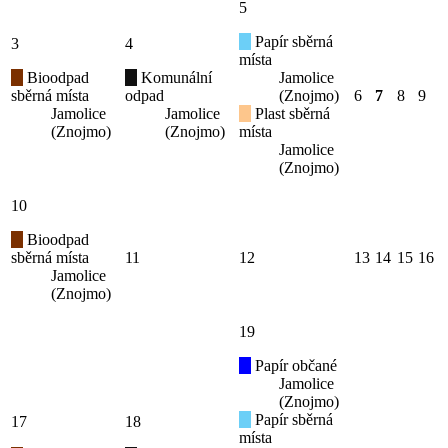
5
Papír sběrná
3
4
místa
Bioodpad
Komunální
Jamolice
sběrná místa
odpad
(Znojmo)
6
7
8
9
Jamolice
Jamolice
Plast sběrná
(Znojmo)
(Znojmo)
místa
Jamolice
(Znojmo)
10
Bioodpad
sběrná místa
11
12
13
14
15
16
Jamolice
(Znojmo)
19
Papír občané
Jamolice
(Znojmo)
Papír sběrná
17
18
místa