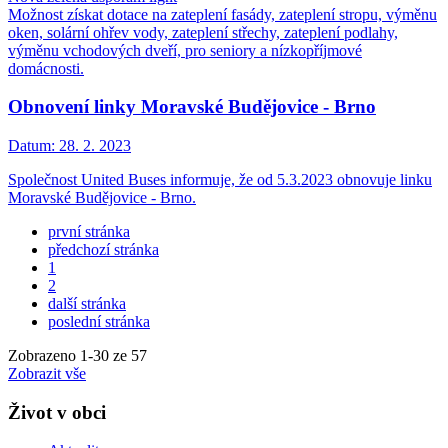
Možnost získat dotace na zateplení fasády, zateplení stropu, výměnu
oken, solární ohřev vody, zateplení střechy, zateplení podlahy,
výměnu vchodových dveří, pro seniory a nízkopříjmové
domácnosti.
Obnovení linky Moravské Budějovice - Brno
Datum:
28. 2. 2023
Společnost United Buses informuje, že od 5.3.2023 obnovuje linku
Moravské Budějovice - Brno.
první stránka
předchozí stránka
1
2
další stránka
poslední stránka
Zobrazeno
1
-
30
ze 57
Zobrazit vše
Život v obci