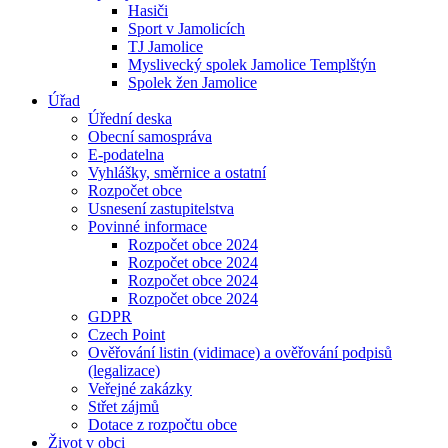
Hasiči
Sport v Jamolicích
TJ Jamolice
Myslivecký spolek Jamolice Templštýn
Spolek žen Jamolice
Úřad
Úřední deska
Obecní samospráva
E-podatelna
Vyhlášky, směrnice a ostatní
Rozpočet obce
Usnesení zastupitelstva
Povinné informace
Rozpočet obce 2024
Rozpočet obce 2024
Rozpočet obce 2024
Rozpočet obce 2024
GDPR
Czech Point
Ověřování listin (vidimace) a ověřování podpisů
(legalizace)
Veřejné zakázky
Střet zájmů
Dotace z rozpočtu obce
Život v obci