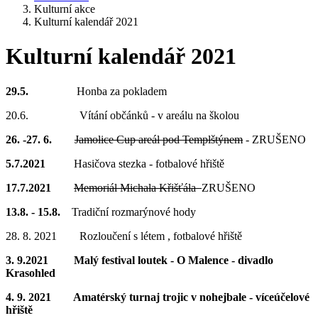
Kulturní akce
Kulturní kalendář 2021
Kulturní kalendář 2021
29.5.
Honba za pokladem
20.6. Vítání občánků - v areálu na školou
26. -27. 6.
Jamolice Cup areál pod Templštýnem
- ZRUŠENO
5.7.2021
Hasičova stezka - fotbalové hřiště
17.7.2021
Memoriál Michala Křišťála
ZRUŠENO
13.8. - 15.8.
Tradiční rozmarýnové hody
28. 8. 2021 Rozloučení s létem , fotbalové hřiště
3. 9.2021 Malý festival loutek - O Malence - divadlo
Krasohled
4. 9. 2021 Amatérský turnaj trojic v nohejbale - víceúčelové
hřiště