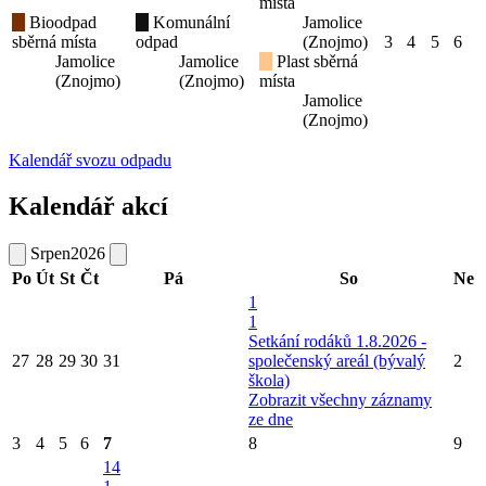
místa
Bioodpad
Komunální
Jamolice
sběrná místa
odpad
(Znojmo)
3
4
5
6
Jamolice
Jamolice
Plast sběrná
(Znojmo)
(Znojmo)
místa
Jamolice
(Znojmo)
Kalendář svozu odpadu
Kalendář akcí
Srpen
2026
Po
Út
St
Čt
Pá
So
Ne
1
1
Setkání rodáků 1.8.2026 -
27
28
29
30
31
společenský areál (bývalý
2
škola)
Zobrazit všechny záznamy
ze dne
3
4
5
6
7
8
9
14