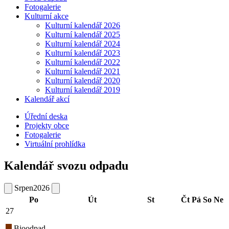
Fotogalerie
Kulturní akce
Kulturní kalendář 2026
Kulturní kalendář 2025
Kulturní kalendář 2024
Kulturní kalendář 2023
Kulturní kalendář 2022
Kulturní kalendář 2021
Kulturní kalendář 2020
Kulturní kalendář 2019
Kalendář akcí
Úřední deska
Projekty obce
Fotogalerie
Virtuální prohlídka
Kalendář svozu odpadu
Srpen
2026
Po
Út
St
Čt
Pá
So
Ne
27
Bioodpad