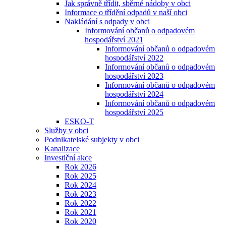
Jak správně třídit, sběrné nádoby v obci
Informace o třídění odpadů v naší obci
Nakládání s odpady v obci
Informování občanů o odpadovém
hospodářství 2021
Informování občanů o odpadovém
hospodářství 2022
Informování občanů o odpadovém
hospodářství 2023
Informování občanů o odpadovém
hospodářství 2024
Informování občanů o odpadovém
hospodářství 2025
ESKO-T
Služby v obci
Podnikatelské subjekty v obci
Kanalizace
Investiční akce
Rok 2026
Rok 2025
Rok 2024
Rok 2023
Rok 2022
Rok 2021
Rok 2020