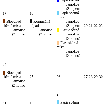
Papír občané
Jamolice
(Znojmo)
Papír sběrná
17
18
místa
Bioodpad
Komunální
Jamolice
sběrná místa
odpad
(Znojmo)
20
21
22
23
Jamolice
Jamolice
Plast občané
(Znojmo)
(Znojmo)
Jamolice
(Znojmo)
Plast sběrná
místa
Jamolice
(Znojmo)
24
Bioodpad
sběrná místa
25
26
27
28
29
30
Jamolice
(Znojmo)
2
Papír sběrná
31
1