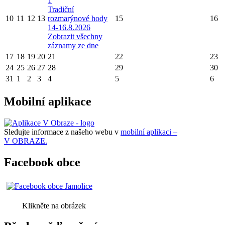
1
Tradiční
10
11
12
13
rozmarýnové hody
15
16
14-16.8.2026
Zobrazit všechny
záznamy ze dne
17
18
19
20
21
22
23
24
25
26
27
28
29
30
31
1
2
3
4
5
6
Mobilní aplikace
Sledujte informace z našeho webu v
mobilní aplikaci –
V OBRAZE.
Facebook obce
Klikněte na obrázek