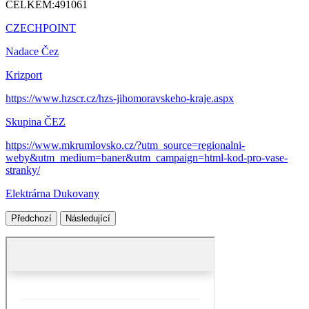
CELKEM:
491061
CZECHPOINT
Nadace Čez
Krizport
https://www.hzscr.cz/hzs-jihomoravskeho-kraje.aspx
Skupina ČEZ
https://www.mkrumlovsko.cz/?utm_source=regionalni-
weby&utm_medium=baner&utm_campaign=html-kod-pro-vase-
stranky/
Elektrárna Dukovany
Předchozí
Následující