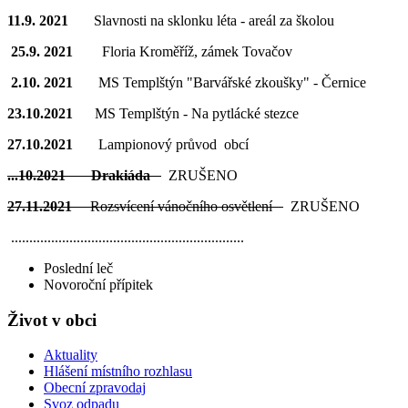
11.9. 2021
Slavnosti na sklonku léta - areál za školou
25.9. 2021
Floria Kroměříž, zámek Tovačov
2.10. 2021
MS Templštýn "Barvářské zkoušky" - Černice
23.10.2021
MS Templštýn - Na pytlácké stezce
27.10.2021
Lampionový průvod obcí
...10.2021 Drakiáda
ZRUŠENO
27.11.2021
Rozsvícení vánočního osvětlení
ZRUŠENO
................................................................
Poslední leč
Novoroční přípitek
Život v obci
Aktuality
Hlášení místního rozhlasu
Obecní zpravodaj
Svoz odpadu