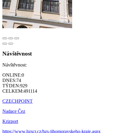
Návštěvnost
Návštěvnost:
ONLINE:
0
DNES:
74
TÝDEN:
929
CELKEM:
491114
CZECHPOINT
Nadace Čez
Krizport
https://www.hzscr.cz/hzs-jihomoravskeho-kraje.aspx