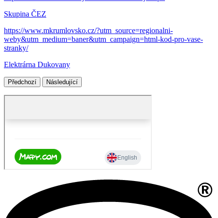
Skupina ČEZ
https://www.mkrumlovsko.cz/?utm_source=regionalni-
weby&utm_medium=baner&utm_campaign=html-kod-pro-vase-
stranky/
Elektrárna Dukovany
Předchozí
Následující