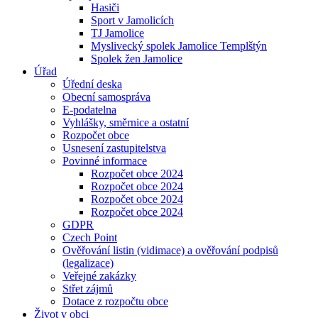
Hasiči
Sport v Jamolicích
TJ Jamolice
Myslivecký spolek Jamolice Templštýn
Spolek žen Jamolice
Úřad
Úřední deska
Obecní samospráva
E-podatelna
Vyhlášky, směrnice a ostatní
Rozpočet obce
Usnesení zastupitelstva
Povinné informace
Rozpočet obce 2024
Rozpočet obce 2024
Rozpočet obce 2024
Rozpočet obce 2024
GDPR
Czech Point
Ověřování listin (vidimace) a ověřování podpisů
(legalizace)
Veřejné zakázky
Střet zájmů
Dotace z rozpočtu obce
Život v obci