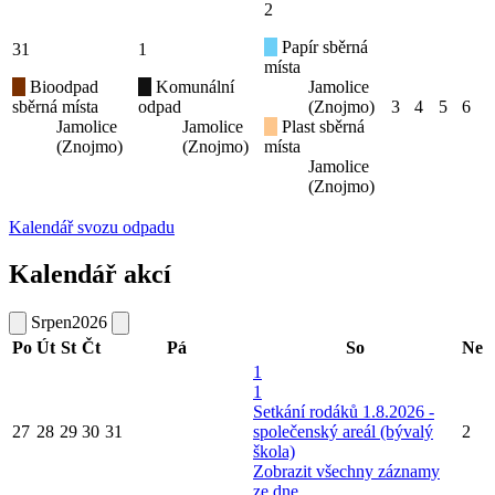
2
Papír sběrná
31
1
místa
Bioodpad
Komunální
Jamolice
sběrná místa
odpad
(Znojmo)
3
4
5
6
Jamolice
Jamolice
Plast sběrná
(Znojmo)
(Znojmo)
místa
Jamolice
(Znojmo)
Kalendář svozu odpadu
Kalendář akcí
Srpen
2026
Po
Út
St
Čt
Pá
So
Ne
1
1
Setkání rodáků 1.8.2026 -
27
28
29
30
31
společenský areál (bývalý
2
škola)
Zobrazit všechny záznamy
ze dne