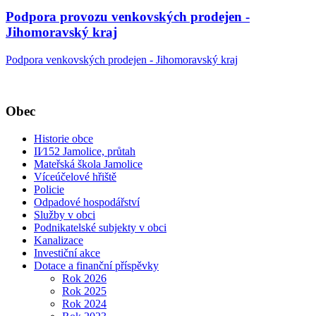
Podpora provozu venkovských prodejen -
Jihomoravský kraj
Podpora venkovských prodejen - Jihomoravský kraj
Obec
Historie obce
II⁄152 Jamolice, průtah
Mateřská škola Jamolice
Víceúčelové hřiště
Policie
Odpadové hospodářství
Služby v obci
Podnikatelské subjekty v obci
Kanalizace
Investiční akce
Dotace a finanční příspěvky
Rok 2026
Rok 2025
Rok 2024