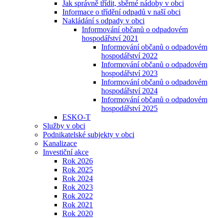
Jak správně třídit, sběrné nádoby v obci
Informace o třídění odpadů v naší obci
Nakládání s odpady v obci
Informování občanů o odpadovém
hospodářství 2021
Informování občanů o odpadovém
hospodářství 2022
Informování občanů o odpadovém
hospodářství 2023
Informování občanů o odpadovém
hospodářství 2024
Informování občanů o odpadovém
hospodářství 2025
ESKO-T
Služby v obci
Podnikatelské subjekty v obci
Kanalizace
Investiční akce
Rok 2026
Rok 2025
Rok 2024
Rok 2023
Rok 2022
Rok 2021
Rok 2020