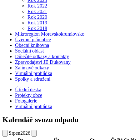
Rok 2023
Rok 2022
Rok 2021
Rok 2020
Rok 2019
Rok 2018
Mikroregion Moravskokrumlovsko
Územní plán obce
Obecní knihovna
Sociální oblast
Důležité odkazy a kontakty
Zpravodajství JE Dukovany
Zajímavé odkazy
Virtuální prohlídka
Spolky a sdružení
Úřední deska
Projekty obce
Fotogalerie
Virtuální prohlídka
Kalendář svozu odpadu
Srpen
2026