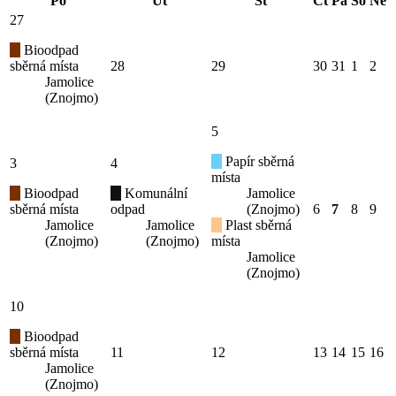
Po
Út
St
Čt
Pá
So
Ne
27
Bioodpad
sběrná místa
28
29
30
31
1
2
Jamolice
(Znojmo)
5
Papír sběrná
3
4
místa
Bioodpad
Komunální
Jamolice
sběrná místa
odpad
(Znojmo)
6
7
8
9
Jamolice
Jamolice
Plast sběrná
(Znojmo)
(Znojmo)
místa
Jamolice
(Znojmo)
10
Bioodpad
sběrná místa
11
12
13
14
15
16
Jamolice
(Znojmo)