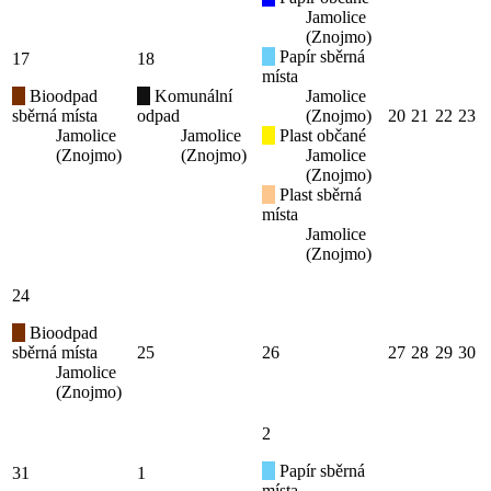
Jamolice
(Znojmo)
Papír sběrná
17
18
místa
Bioodpad
Komunální
Jamolice
sběrná místa
odpad
(Znojmo)
20
21
22
23
Jamolice
Jamolice
Plast občané
(Znojmo)
(Znojmo)
Jamolice
(Znojmo)
Plast sběrná
místa
Jamolice
(Znojmo)
24
Bioodpad
sběrná místa
25
26
27
28
29
30
Jamolice
(Znojmo)
2
Papír sběrná
31
1
místa