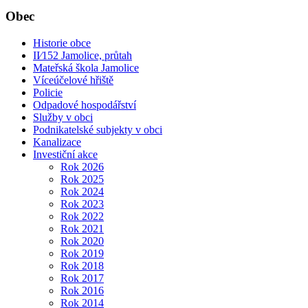
Obec
Historie obce
II⁄152 Jamolice, průtah
Mateřská škola Jamolice
Víceúčelové hřiště
Policie
Odpadové hospodářství
Služby v obci
Podnikatelské subjekty v obci
Kanalizace
Investiční akce
Rok 2026
Rok 2025
Rok 2024
Rok 2023
Rok 2022
Rok 2021
Rok 2020
Rok 2019
Rok 2018
Rok 2017
Rok 2016
Rok 2014