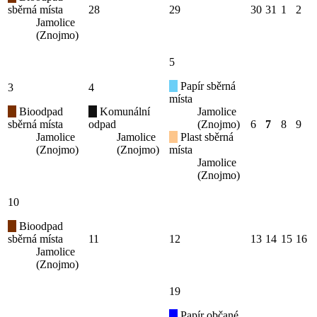
sběrná místa
28
29
30
31
1
2
Jamolice
(Znojmo)
5
Papír sběrná
3
4
místa
Bioodpad
Komunální
Jamolice
sběrná místa
odpad
(Znojmo)
6
7
8
9
Jamolice
Jamolice
Plast sběrná
(Znojmo)
(Znojmo)
místa
Jamolice
(Znojmo)
10
Bioodpad
sběrná místa
11
12
13
14
15
16
Jamolice
(Znojmo)
19
Papír občané