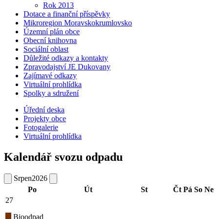
Rok 2013
Dotace a finanční příspěvky
Mikroregion Moravskokrumlovsko
Územní plán obce
Obecní knihovna
Sociální oblast
Důležité odkazy a kontakty
Zpravodajství JE Dukovany
Zajímavé odkazy
Virtuální prohlídka
Spolky a sdružení
Úřední deska
Projekty obce
Fotogalerie
Virtuální prohlídka
Kalendář svozu odpadu
Srpen
2026
Po
Út
St
Čt
Pá
So
Ne
27
Bioodpad