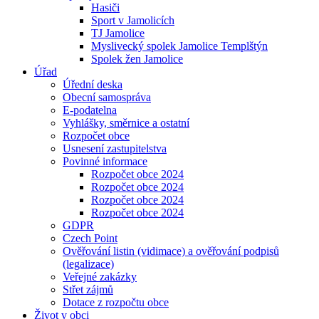
Hasiči
Sport v Jamolicích
TJ Jamolice
Myslivecký spolek Jamolice Templštýn
Spolek žen Jamolice
Úřad
Úřední deska
Obecní samospráva
E-podatelna
Vyhlášky, směrnice a ostatní
Rozpočet obce
Usnesení zastupitelstva
Povinné informace
Rozpočet obce 2024
Rozpočet obce 2024
Rozpočet obce 2024
Rozpočet obce 2024
GDPR
Czech Point
Ověřování listin (vidimace) a ověřování podpisů
(legalizace)
Veřejné zakázky
Střet zájmů
Dotace z rozpočtu obce
Život v obci