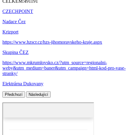
CELKEM:
491191
CZECHPOINT
Nadace Čez
Krizport
https://www.hzscr.cz/hzs-jihomoravskeho-kraje.aspx
Skupina ČEZ
https://www.mkrumlovsko.cz/?utm_source=regionalni-
weby&utm_medium=baner&utm_campaign=html-kod-pro-vase-
stranky/
Elektrárna Dukovany
Předchozí
Následující