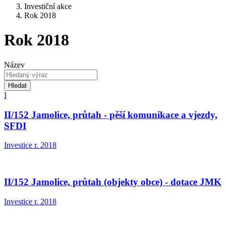
Investiční akce
Rok 2018
Rok 2018
Název
Hledat
I
II/152 Jamolice, průtah - pěší komunikace a vjezdy,
SFDI
Investice r. 2018
II/152 Jamolice, průtah (objekty obce) - dotace JMK
Investice r. 2018