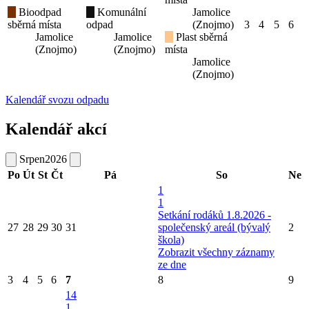
Bioodpad
Komunální
Jamolice
sběrná místa
odpad
(Znojmo)
3
4
5
6
Jamolice
Jamolice
Plast sběrná
(Znojmo)
(Znojmo)
místa
Jamolice
(Znojmo)
Kalendář svozu odpadu
Kalendář akcí
Srpen
2026
Po
Út
St
Čt
Pá
So
Ne
1
1
Setkání rodáků 1.8.2026 -
27
28
29
30
31
společenský areál (bývalý
2
škola)
Zobrazit všechny záznamy
ze dne
3
4
5
6
7
8
9
14
1