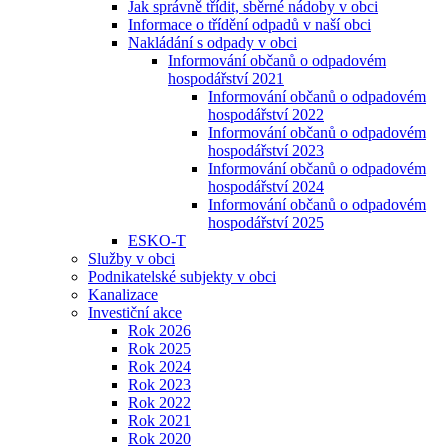
Jak správně třídit, sběrné nádoby v obci
Informace o třídění odpadů v naší obci
Nakládání s odpady v obci
Informování občanů o odpadovém
hospodářství 2021
Informování občanů o odpadovém
hospodářství 2022
Informování občanů o odpadovém
hospodářství 2023
Informování občanů o odpadovém
hospodářství 2024
Informování občanů o odpadovém
hospodářství 2025
ESKO-T
Služby v obci
Podnikatelské subjekty v obci
Kanalizace
Investiční akce
Rok 2026
Rok 2025
Rok 2024
Rok 2023
Rok 2022
Rok 2021
Rok 2020