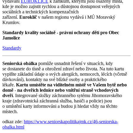
vydávání
EUROKLÍČE
k zámkům, kterými jsou osazeny místa,
kde je možno zajistit rychlou a důstojnou dostupnost veřejných
sociálních a technických kompenzačních
zařízení.
Euroklíč
v našem regionu vydává i MÚ Moravský
Krumlov.
Standardy kvality sociálně - právní ochrany dětí pro Obec
Jamolice
Standardy
Seniorská obálka
pomůže usnadnit řešení v situacích, kdy
se dostanete do tísně a ohrožení zdraví nebo života. Na tuto kartu
vyplňte základní údaje o svých alergiích, nemocech, lécích (včetně
dávkování), kontakty na své blízké osoby a praktického
lékaře.
Kartu umístěte na viditelném místě ve Vašem bytě nebo
domě
-
na dveřích lednice nebo vnitřní straně vchodových
dveří
. Integrované složky záchranného sytému Jihomoravského
kraje (zdravotnická záchranná služba, hasiči a policie) jsou
o umístění karty informováni a budou ji hledat vždy na těchto
místech.
odkaz zde:
https://www.seniorskapolitikajmk.cz/46-seniorska-
obalka.html