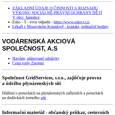
ZÁKLADNÍ ÚDAJE O ČINNOSTI A ROZSAHU
VÝKONU SOCIÁLNĚ-PRÁVNÍ OCHRANY DĚTÍ
V obci Jamolice
Esko - T - svoz odpadu -
https://www.esko-t.cz/
Lékaři v Moravském Krumlově - kontakt, ordinační hodiny
VODÁRENSKÁ AKCIOVÁ
SPOLEČNOST, A.S
Havárie, plánované odstávky
Cena vody Znojmo
Společnost GridServices, s.r.o., zajišťuje provoz
a údržbu plynárenských sítí
Hlášení o poruchách na plynárenských zařízeních a poruchách
na dodávkách zemního
zde
Informační materiál - občanský průkaz, cestovních