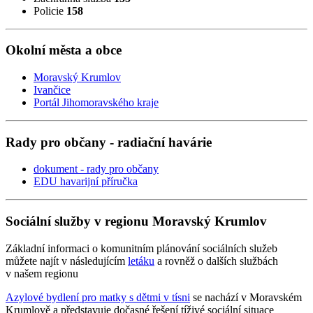
Policie
158
Okolní města a obce
Moravský Krumlov
Ivančice
Portál Jihomoravského kraje
Rady pro občany - radiační havárie
dokument - rady pro občany
EDU havarijní příručka
Sociální služby v regionu Moravský Krumlov
Základní informaci o komunitním plánování sociálních služeb
můžete najít v následujícím
letáku
a rovněž o dalších službách
v našem regionu
Azylové bydlení pro matky s dětmi v tísni
se nachází v Moravském
Krumlově a představuje dočasné řešení tíživé sociální situace