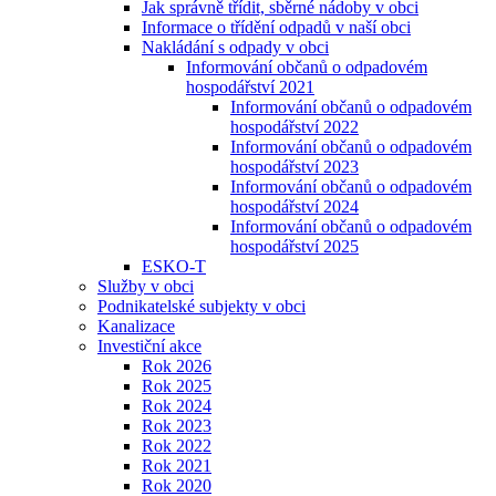
Jak správně třídit, sběrné nádoby v obci
Informace o třídění odpadů v naší obci
Nakládání s odpady v obci
Informování občanů o odpadovém
hospodářství 2021
Informování občanů o odpadovém
hospodářství 2022
Informování občanů o odpadovém
hospodářství 2023
Informování občanů o odpadovém
hospodářství 2024
Informování občanů o odpadovém
hospodářství 2025
ESKO-T
Služby v obci
Podnikatelské subjekty v obci
Kanalizace
Investiční akce
Rok 2026
Rok 2025
Rok 2024
Rok 2023
Rok 2022
Rok 2021
Rok 2020