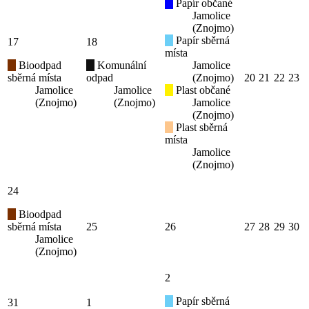
Papír občané
Jamolice
(Znojmo)
Papír sběrná
17
18
místa
Bioodpad
Komunální
Jamolice
sběrná místa
odpad
(Znojmo)
20
21
22
23
Jamolice
Jamolice
Plast občané
(Znojmo)
(Znojmo)
Jamolice
(Znojmo)
Plast sběrná
místa
Jamolice
(Znojmo)
24
Bioodpad
sběrná místa
25
26
27
28
29
30
Jamolice
(Znojmo)
2
Papír sběrná
31
1