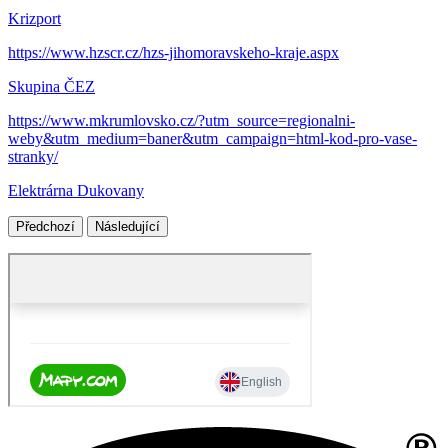
Krizport
https://www.hzscr.cz/hzs-jihomoravskeho-kraje.aspx
Skupina ČEZ
https://www.mkrumlovsko.cz/?utm_source=regionalni-
weby&utm_medium=baner&utm_campaign=html-kod-pro-vase-
stranky/
Elektrárna Dukovany
Předchozí
Následující