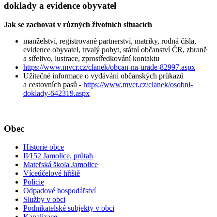
doklady a evidence obyvatel
Jak se zachovat v různých životních situacích
manželství, registrované partnerství, matriky, rodná čísla,
evidence obyvatel, trvalý pobyt, státní občanství ČR, zbraně
a střelivo, lustrace, zprostředkování kontaktu
https://www.mvcr.cz/clanek/obcan-na-urade-82997.aspx
Užitečné informace o vydávání občanských průkazů
a cestovních pasů -
https://www.mvcr.cz/clanek/osobni-
doklady-642319.aspx
Obec
Historie obce
II⁄152 Jamolice, průtah
Mateřská škola Jamolice
Víceúčelové hřiště
Policie
Odpadové hospodářství
Služby v obci
Podnikatelské subjekty v obci
Kanalizace