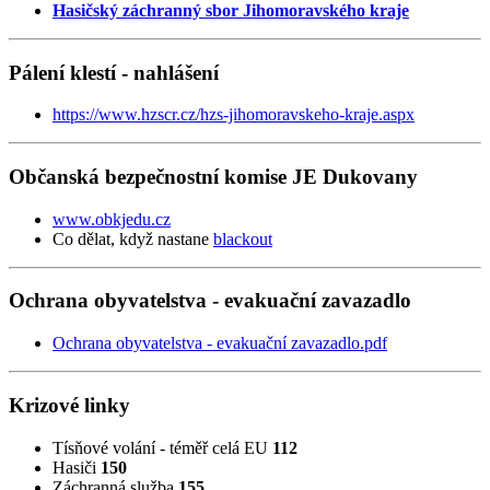
Hasičský záchranný sbor Jihomoravského kraje
Pálení klestí - nahlášení
https://www.hzscr.cz/hzs-jihomoravskeho-kraje.aspx
Občanská bezpečnostní komise JE Dukovany
www.obkjedu.cz
Co dělat, když nastane
blackout
Ochrana obyvatelstva - evakuační zavazadlo
Ochrana obyvatelstva - evakuační zavazadlo.pdf
Krizové linky
Tísňové volání - téměř celá EU
112
Hasiči
150
Záchranná služba
155