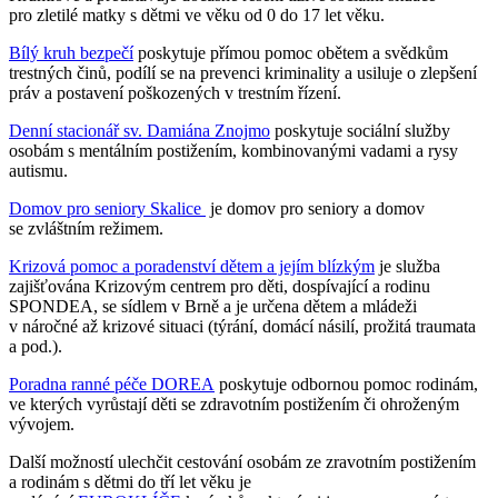
pro zletilé matky s dětmi ve věku od 0 do 17 let věku.
Bílý kruh bezpečí
poskytuje přímou pomoc obětem a svědkům
trestných činů, podílí se na prevenci kriminality a usiluje o zlepšení
práv a postavení poškozených v trestním řízení.
Denní stacionář sv. Damiána Znojmo
poskytuje sociální služby
osobám s mentálním postižením, kombinovanými vadami a rysy
autismu.
Domov pro seniory Skalice
je domov pro seniory a domov
se zvláštním režimem.
Krizová pomoc a poradenství dětem a jejím blízkým
je služba
zajišťována Krizovým centrem pro děti, dospívající a rodinu
SPONDEA, se sídlem v Brně a je určena dětem a mládeži
v náročné až krizové situaci (týrání, domácí násilí, prožitá traumata
a pod.).
Poradna ranné péče DOREA
poskytuje odbornou pomoc rodinám,
ve kterých vyrůstají děti se zdravotním postižením či ohroženým
vývojem.
Další možností ulechčit cestování osobám ze zravotním postižením
a rodinám s dětmi do tří let věku je