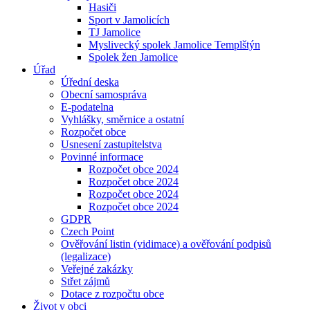
Hasiči
Sport v Jamolicích
TJ Jamolice
Myslivecký spolek Jamolice Templštýn
Spolek žen Jamolice
Úřad
Úřední deska
Obecní samospráva
E-podatelna
Vyhlášky, směrnice a ostatní
Rozpočet obce
Usnesení zastupitelstva
Povinné informace
Rozpočet obce 2024
Rozpočet obce 2024
Rozpočet obce 2024
Rozpočet obce 2024
GDPR
Czech Point
Ověřování listin (vidimace) a ověřování podpisů
(legalizace)
Veřejné zakázky
Střet zájmů
Dotace z rozpočtu obce
Život v obci