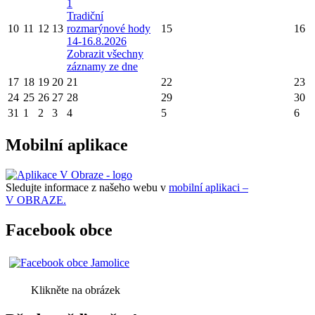
1
Tradiční
10
11
12
13
rozmarýnové hody
15
16
14-16.8.2026
Zobrazit všechny
záznamy ze dne
17
18
19
20
21
22
23
24
25
26
27
28
29
30
31
1
2
3
4
5
6
Mobilní aplikace
Sledujte informace z našeho webu v
mobilní aplikaci –
V OBRAZE.
Facebook obce
Klikněte na obrázek