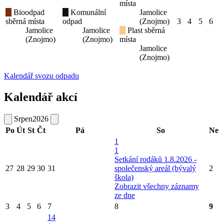
místa
Bioodpad
Komunální
Jamolice
sběrná místa
odpad
(Znojmo)
3
4
5
6
Jamolice
Jamolice
Plast sběrná
(Znojmo)
(Znojmo)
místa
Jamolice
(Znojmo)
Kalendář svozu odpadu
Kalendář akcí
Srpen
2026
Po
Út
St
Čt
Pá
So
Ne
1
1
Setkání rodáků 1.8.2026 -
27
28
29
30
31
společenský areál (bývalý
2
škola)
Zobrazit všechny záznamy
ze dne
3
4
5
6
7
8
9
14