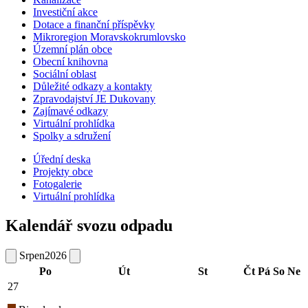
Investiční akce
Dotace a finanční příspěvky
Mikroregion Moravskokrumlovsko
Územní plán obce
Obecní knihovna
Sociální oblast
Důležité odkazy a kontakty
Zpravodajství JE Dukovany
Zajímavé odkazy
Virtuální prohlídka
Spolky a sdružení
Úřední deska
Projekty obce
Fotogalerie
Virtuální prohlídka
Kalendář svozu odpadu
Srpen
2026
Po
Út
St
Čt
Pá
So
Ne
27