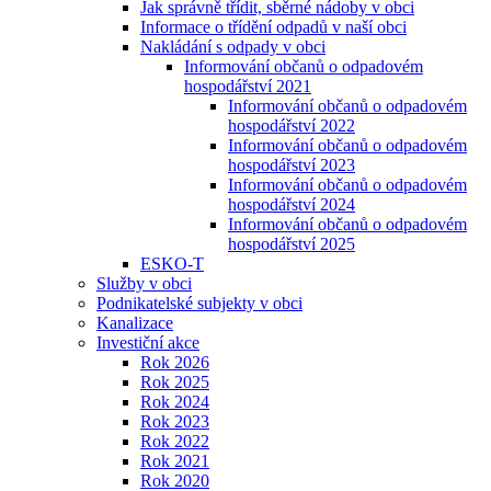
Jak správně třídit, sběrné nádoby v obci
Informace o třídění odpadů v naší obci
Nakládání s odpady v obci
Informování občanů o odpadovém
hospodářství 2021
Informování občanů o odpadovém
hospodářství 2022
Informování občanů o odpadovém
hospodářství 2023
Informování občanů o odpadovém
hospodářství 2024
Informování občanů o odpadovém
hospodářství 2025
ESKO-T
Služby v obci
Podnikatelské subjekty v obci
Kanalizace
Investiční akce
Rok 2026
Rok 2025
Rok 2024
Rok 2023
Rok 2022
Rok 2021
Rok 2020