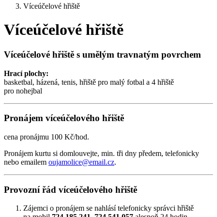
Víceúčelové hřiště
Víceúčelové hřiště
Víceúčelové hřiště s umělým travnatým povrchem
Hrací plochy:
basketbal, házená, tenis, hřiště pro malý fotbal a 4 hřiště
pro nohejbal
Pronájem víceúčelového hřiště
cena pronájmu 100 Kč/hod.
Pronájem kurtu si domlouvejte, min. tři dny předem, telefonicky
nebo emailem
oujamolice@email.cz
.
Provozní řád víceúčelového hřiště
Zájemci o pronájem se nahlásí telefonicky správci hřiště
na mobil
724 185 241
,
724 541 057
alespoň 24 hodin