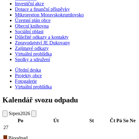
Investiční akce
Dotace a finanční příspěvky
Mikroregion Moravskokrumlovsko
Územní plán obce
Obecní knihovna
Sociální oblast
Důležité odkazy a kontakty
Zpravodajství JE Dukovany
Zajímavé odkazy
Virtuální prohlídka
Spolky a sdružení
Úřední deska
Projekty obce
Fotogalerie
Virtuální prohlídka
Kalendář svozu odpadu
Srpen
2026
Po
Út
St
Čt
Pá
So
Ne
27
Bioodpad