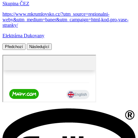
Skupina ČEZ
https://www.mkrumlovsko.cz/?utm_source=regionalni-
weby&utm_medium=baner&utm_campaign=html-kod-pro-vase-
stranky/
Elektrárna Dukovany
Předchozí
Následující