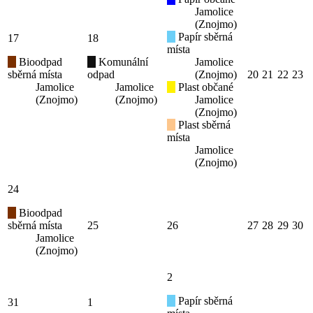
Jamolice
(Znojmo)
Papír sběrná
17
18
místa
Bioodpad
Komunální
Jamolice
sběrná místa
odpad
(Znojmo)
20
21
22
23
Jamolice
Jamolice
Plast občané
(Znojmo)
(Znojmo)
Jamolice
(Znojmo)
Plast sběrná
místa
Jamolice
(Znojmo)
24
Bioodpad
sběrná místa
25
26
27
28
29
30
Jamolice
(Znojmo)
2
Papír sběrná
31
1