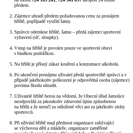
předem.
Zájemce uhradí předem požadovanou cenu za pronájem
hřiště, popřípadě využití šatny.
Správce odemkne hřiště, šatnu – předá zájemci sportovní
vybavení (síť, sloupky).
Vstup na hřiště je povolen pouze ve sportovní obuvi
s hladkou podrážkou.
Na hřišti je přísný zákaz kouření a konzumace alkoholu.
Po ukončení pronájmu uživatel předá sportoviště správci a v
případě jakéhokoliv poškození je odpovědná osoba (zájemce)
povinna škodu uhradit.
Uživatelé hřiště berou na vědomí, že Obecní úřad Jamolice
neodpovídá za jakoukoliv zdravotní újmu způsobenou
na hřišti a že neručí za odložené věci ani za jakékoliv ztráty
sportovců.
Při užívání hřiště mají přednost organizace zabývající
se výchovou dětí a mládeže, organizace zaměřené