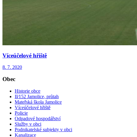
Víceúčelové hřiště
8. 7. 2020
Obec
Historie obce
II⁄152 Jamolice, průtah
Mateřská škola Jamolice
Víceúčelové hřiště
Policie
Odpadové hospodářství
Služby v obci
Podnikatelské subjekty v obci
Kanalizace