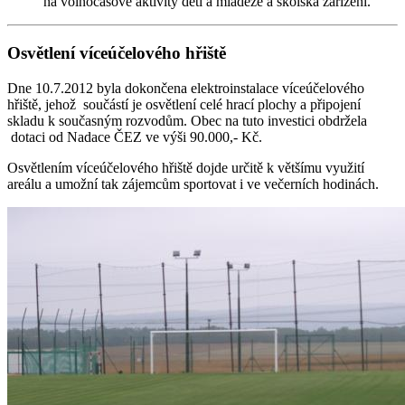
na volnočasové aktivity dětí a mládeže a školská zařízení.
Osvětlení víceúčelového hřiště
Dne 10.7.2012 byla dokončena elektroinstalace víceúčelového
hřiště, jehož součástí je osvětlení celé hrací plochy a připojení
skladu k současným rozvodům. Obec na tuto investici obdržela
dotaci od Nadace ČEZ ve výši 90.000,- Kč.
Osvětlením víceúčelového hřiště dojde určitě k většímu využití
areálu a umožní tak zájemcům sportovat i ve večerních hodinách.