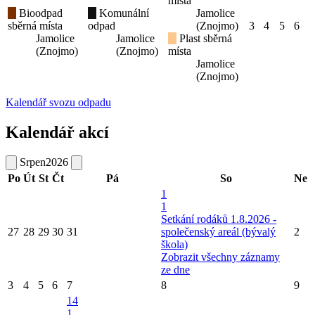
místa
Bioodpad
Komunální
Jamolice
sběrná místa
odpad
(Znojmo)
3
4
5
6
Jamolice
Jamolice
Plast sběrná
(Znojmo)
(Znojmo)
místa
Jamolice
(Znojmo)
Kalendář svozu odpadu
Kalendář akcí
Srpen
2026
Po
Út
St
Čt
Pá
So
Ne
1
1
Setkání rodáků 1.8.2026 -
27
28
29
30
31
společenský areál (bývalý
2
škola)
Zobrazit všechny záznamy
ze dne
3
4
5
6
7
8
9
14
1