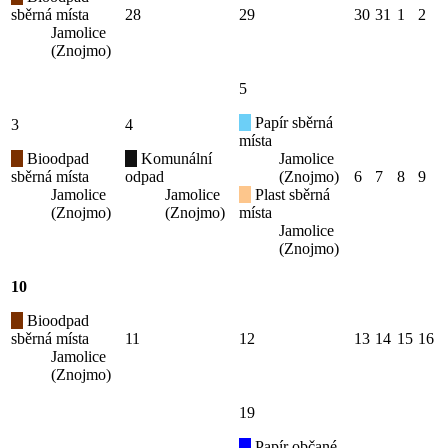
sběrná místa
28
29
30
31
1
2
Jamolice
(Znojmo)
5
Papír sběrná
3
4
místa
Bioodpad
Komunální
Jamolice
sběrná místa
odpad
(Znojmo)
6
7
8
9
Jamolice
Jamolice
Plast sběrná
(Znojmo)
(Znojmo)
místa
Jamolice
(Znojmo)
10
Bioodpad
sběrná místa
11
12
13
14
15
16
Jamolice
(Znojmo)
19
Papír občané