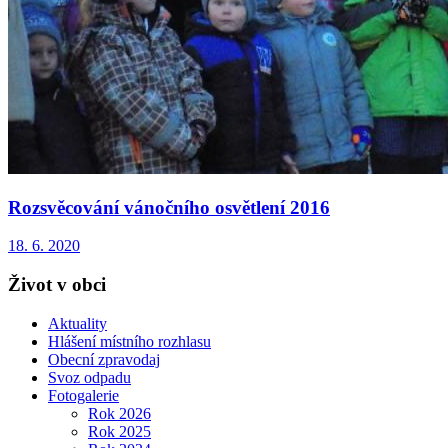
Rozsvěcování vánočního osvětlení 2016
18. 6. 2020
Život v obci
Aktuality
Hlášení místního rozhlasu
Obecní zpravodaj
Svoz odpadu
Fotogalerie
Rok 2026
Rok 2025