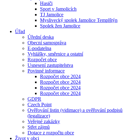
Hasiči
Sport v Jamolicích
TJ Jamolice
Myslivecký spolek Jamolice Templštýn
Spolek žen Jamolice
Úřad
Úřední deska
Obecní samospráva
E-podatelna
Vyhlášky, směrnice a ostatní
Rozpočet obce
Usnesení zastupitelstva
Povinné informace
Rozpočet obce 2024
Rozpočet obce 2024
Rozpočet obce 2024
Rozpočet obce 2024
GDPR
Czech Point
Ověřování listin (vidimace) a ověřování podpisů
(legalizace)
Veřejné zakázky
Střet zájmů
Dotace z rozpočtu obce
Život v obci