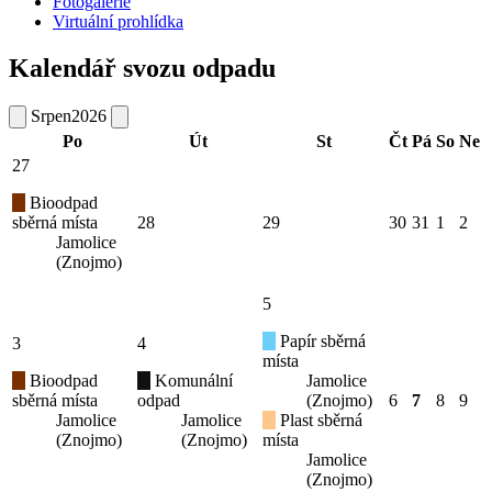
Fotogalerie
Virtuální prohlídka
Kalendář svozu odpadu
Srpen
2026
Po
Út
St
Čt
Pá
So
Ne
27
Bioodpad
sběrná místa
28
29
30
31
1
2
Jamolice
(Znojmo)
5
Papír sběrná
3
4
místa
Bioodpad
Komunální
Jamolice
sběrná místa
odpad
(Znojmo)
6
7
8
9
Jamolice
Jamolice
Plast sběrná
(Znojmo)
(Znojmo)
místa
Jamolice
(Znojmo)