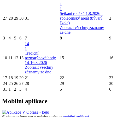
1
1
Setkání rodáků 1.8.2026 -
27
28
29
30
31
společenský areál (bývalý
2
škola)
Zobrazit všechny záznamy
ze dne
3
4
5
6
7
8
9
14
1
Tradiční
10
11
12
13
rozmarýnové hody
15
16
14-16.8.2026
Zobrazit všechny
záznamy ze dne
17
18
19
20
21
22
23
24
25
26
27
28
29
30
31
1
2
3
4
5
6
Mobilní aplikace
Sledujte informace z našeho webu v
mobilní aplikaci –