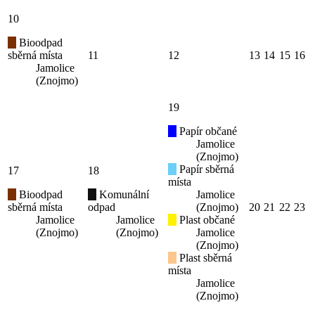
10
Bioodpad
sběrná místa
11
12
13
14
15
16
Jamolice
(Znojmo)
19
Papír občané
Jamolice
(Znojmo)
Papír sběrná
17
18
místa
Bioodpad
Komunální
Jamolice
sběrná místa
odpad
(Znojmo)
20
21
22
23
Jamolice
Jamolice
Plast občané
(Znojmo)
(Znojmo)
Jamolice
(Znojmo)
Plast sběrná
místa
Jamolice
(Znojmo)