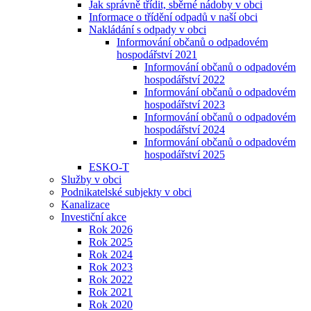
Jak správně třídit, sběrné nádoby v obci
Informace o třídění odpadů v naší obci
Nakládání s odpady v obci
Informování občanů o odpadovém
hospodářství 2021
Informování občanů o odpadovém
hospodářství 2022
Informování občanů o odpadovém
hospodářství 2023
Informování občanů o odpadovém
hospodářství 2024
Informování občanů o odpadovém
hospodářství 2025
ESKO-T
Služby v obci
Podnikatelské subjekty v obci
Kanalizace
Investiční akce
Rok 2026
Rok 2025
Rok 2024
Rok 2023
Rok 2022
Rok 2021
Rok 2020