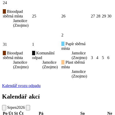
24
Bioodpad
sběrná místa
25
26
27
28
29
30
Jamolice
(Znojmo)
2
Papír sběrná
31
1
místa
Bioodpad
Komunální
Jamolice
sběrná místa
odpad
(Znojmo)
3
4
5
6
Jamolice
Jamolice
Plast sběrná
(Znojmo)
(Znojmo)
místa
Jamolice
(Znojmo)
Kalendář svozu odpadu
Kalendář akcí
Srpen
2026
Po
Út
St
Čt
Pá
So
Ne