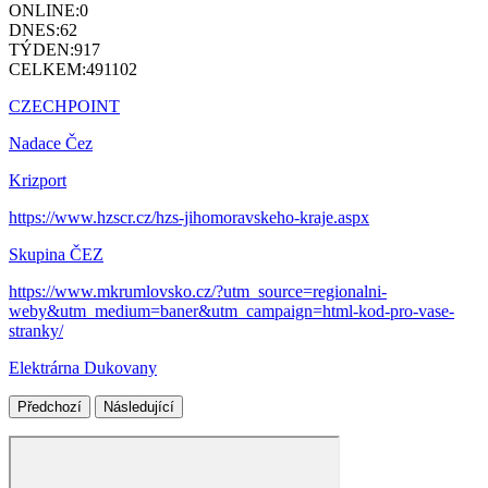
ONLINE:
0
DNES:
62
TÝDEN:
917
CELKEM:
491102
CZECHPOINT
Nadace Čez
Krizport
https://www.hzscr.cz/hzs-jihomoravskeho-kraje.aspx
Skupina ČEZ
https://www.mkrumlovsko.cz/?utm_source=regionalni-
weby&utm_medium=baner&utm_campaign=html-kod-pro-vase-
stranky/
Elektrárna Dukovany
Předchozí
Následující