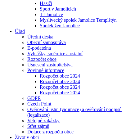
Hasiči
Sport v Jamolicích
TJ Jamolice
Myslivecký spolek Jamolice Templštýn
Spolek žen Jamolice
Úřad
Úřední deska
Obecní samospráva
E-podatelna
Vyhlášky, směrnice a ostatní
Rozpočet obce
Usnesení zastupitelstva
Povinné informace
Rozpočet obce 2024
Rozpočet obce 2024
Rozpočet obce 2024
Rozpočet obce 2024
GDPR
Czech Point
Ověřování listin (vidimace) a ověřování podpisů
(legalizace)
Veřejné zakázky
Střet zájmů
Dotace z rozpočtu obce
Život v obci