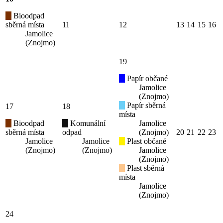
Bioodpad
sběrná místa
11
12
13
14
15
16
Jamolice
(Znojmo)
19
Papír občané
Jamolice
(Znojmo)
Papír sběrná
17
18
místa
Bioodpad
Komunální
Jamolice
sběrná místa
odpad
(Znojmo)
20
21
22
23
Jamolice
Jamolice
Plast občané
(Znojmo)
(Znojmo)
Jamolice
(Znojmo)
Plast sběrná
místa
Jamolice
(Znojmo)
24