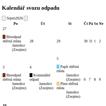
Kalendář svozu odpadu
Srpen
2026
Po
Út
St
Čt
Pá
So
Ne
27
Bioodpad
sběrná místa
28
29
30
31
1
2
Jamolice
(Znojmo)
5
Papír sběrná
3
4
místa
Bioodpad
Komunální
Jamolice
sběrná místa
odpad
(Znojmo)
6
7
8
9
Jamolice
Jamolice
Plast sběrná
(Znojmo)
(Znojmo)
místa
Jamolice
(Znojmo)
10