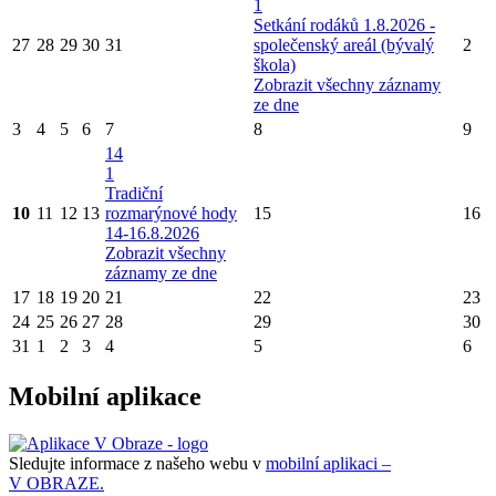
1
Setkání rodáků 1.8.2026 -
27
28
29
30
31
společenský areál (bývalý
2
škola)
Zobrazit všechny záznamy
ze dne
3
4
5
6
7
8
9
14
1
Tradiční
10
11
12
13
rozmarýnové hody
15
16
14-16.8.2026
Zobrazit všechny
záznamy ze dne
17
18
19
20
21
22
23
24
25
26
27
28
29
30
31
1
2
3
4
5
6
Mobilní aplikace
Sledujte informace z našeho webu v
mobilní aplikaci –
V OBRAZE.