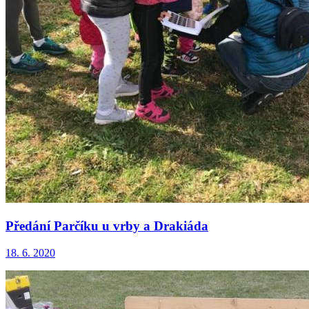
Předání Parčíku u vrby a Drakiáda
18. 6. 2020