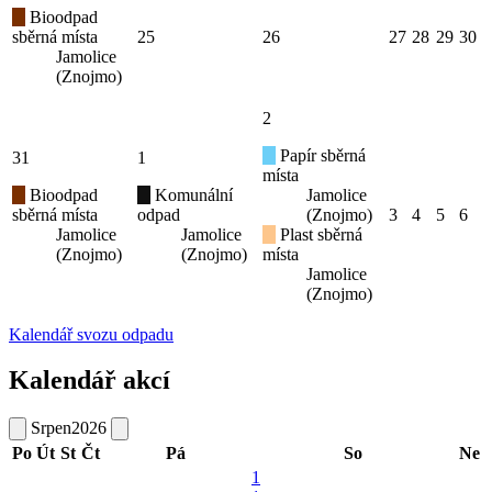
Bioodpad
sběrná místa
25
26
27
28
29
30
Jamolice
(Znojmo)
2
Papír sběrná
31
1
místa
Bioodpad
Komunální
Jamolice
sběrná místa
odpad
(Znojmo)
3
4
5
6
Jamolice
Jamolice
Plast sběrná
(Znojmo)
(Znojmo)
místa
Jamolice
(Znojmo)
Kalendář svozu odpadu
Kalendář akcí
Srpen
2026
Po
Út
St
Čt
Pá
So
Ne
1