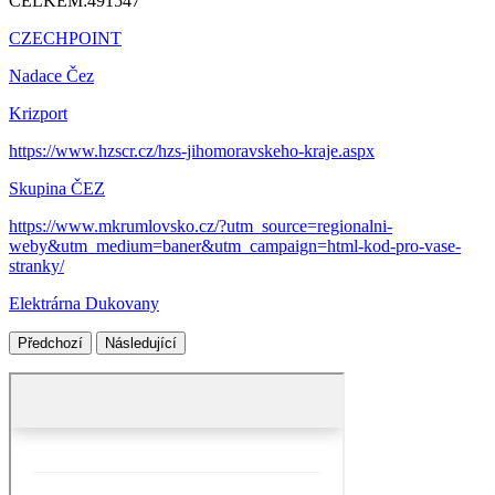
CELKEM:
491547
CZECHPOINT
Nadace Čez
Krizport
https://www.hzscr.cz/hzs-jihomoravskeho-kraje.aspx
Skupina ČEZ
https://www.mkrumlovsko.cz/?utm_source=regionalni-
weby&utm_medium=baner&utm_campaign=html-kod-pro-vase-
stranky/
Elektrárna Dukovany
Předchozí
Následující