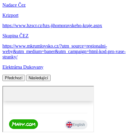
Nadace Čez
Krizport
https://www.hzscr.cz/hzs-jihomoravskeho-kraje.aspx
Skupina ČEZ
https://www.mkrumlovsko.cz/?utm_source=regionalni-
weby&utm_medium=baner&utm_campaign=html-kod-pro-vase-
stranky/
Elektrárna Dukovany
Předchozí
Následující