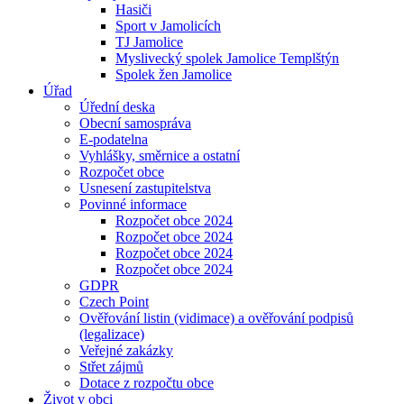
Hasiči
Sport v Jamolicích
TJ Jamolice
Myslivecký spolek Jamolice Templštýn
Spolek žen Jamolice
Úřad
Úřední deska
Obecní samospráva
E-podatelna
Vyhlášky, směrnice a ostatní
Rozpočet obce
Usnesení zastupitelstva
Povinné informace
Rozpočet obce 2024
Rozpočet obce 2024
Rozpočet obce 2024
Rozpočet obce 2024
GDPR
Czech Point
Ověřování listin (vidimace) a ověřování podpisů
(legalizace)
Veřejné zakázky
Střet zájmů
Dotace z rozpočtu obce
Život v obci