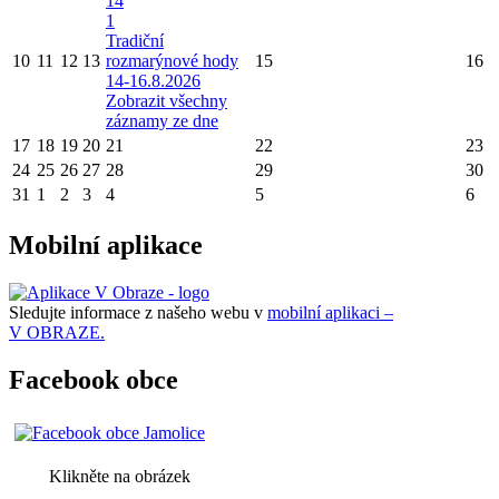
14
1
Tradiční
10
11
12
13
rozmarýnové hody
15
16
14-16.8.2026
Zobrazit všechny
záznamy ze dne
17
18
19
20
21
22
23
24
25
26
27
28
29
30
31
1
2
3
4
5
6
Mobilní aplikace
Sledujte informace z našeho webu v
mobilní aplikaci –
V OBRAZE.
Facebook obce
Klikněte na obrázek