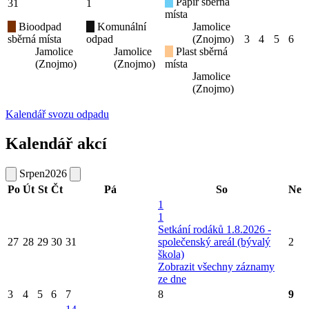
Papír sběrná
31
1
místa
Bioodpad
Komunální
Jamolice
sběrná místa
odpad
(Znojmo)
3
4
5
6
Jamolice
Jamolice
Plast sběrná
(Znojmo)
(Znojmo)
místa
Jamolice
(Znojmo)
Kalendář svozu odpadu
Kalendář akcí
Srpen
2026
Po
Út
St
Čt
Pá
So
Ne
1
1
Setkání rodáků 1.8.2026 -
27
28
29
30
31
společenský areál (bývalý
2
škola)
Zobrazit všechny záznamy
ze dne
3
4
5
6
7
8
9