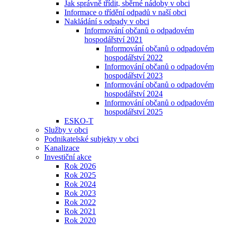
Jak správně třídit, sběrné nádoby v obci
Informace o třídění odpadů v naší obci
Nakládání s odpady v obci
Informování občanů o odpadovém
hospodářství 2021
Informování občanů o odpadovém
hospodářství 2022
Informování občanů o odpadovém
hospodářství 2023
Informování občanů o odpadovém
hospodářství 2024
Informování občanů o odpadovém
hospodářství 2025
ESKO-T
Služby v obci
Podnikatelské subjekty v obci
Kanalizace
Investiční akce
Rok 2026
Rok 2025
Rok 2024
Rok 2023
Rok 2022
Rok 2021
Rok 2020