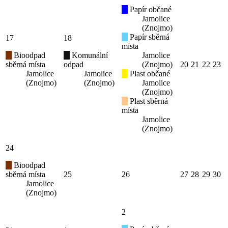
Papír občané
Jamolice
(Znojmo)
Papír sběrná
17
18
místa
Bioodpad
Komunální
Jamolice
sběrná místa
odpad
(Znojmo)
20
21
22
23
Jamolice
Jamolice
Plast občané
(Znojmo)
(Znojmo)
Jamolice
(Znojmo)
Plast sběrná
místa
Jamolice
(Znojmo)
24
Bioodpad
sběrná místa
25
26
27
28
29
30
Jamolice
(Znojmo)
2