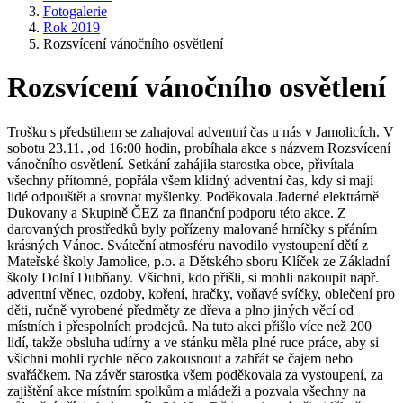
Fotogalerie
Rok 2019
Rozsvícení vánočního osvětlení
Rozsvícení vánočního osvětlení
Trošku s předstihem se zahajoval adventní čas u nás v Jamolicích. V
sobotu 23.11. ,od 16:00 hodin, probíhala akce s názvem Rozsvícení
vánočního osvětlení. Setkání zahájila starostka obce, přivítala
všechny přítomné, popřála všem klidný adventní čas, kdy si mají
lidé odpouštět a srovnat myšlenky. Poděkovala Jaderné elektrárně
Dukovany a Skupině ČEZ za finanční podporu této akce. Z
darovaných prostředků byly pořízeny malované hrníčky s přáním
krásných Vánoc. Sváteční atmosféru navodilo vystoupení dětí z
Mateřské školy Jamolice, p.o. a Dětského sboru Klíček ze Základní
školy Dolní Dubňany. Všichni, kdo přišli, si mohli nakoupit např.
adventní věnec, ozdoby, koření, hračky, voňavé svíčky, oblečení pro
děti, ručně vyrobené předměty ze dřeva a plno jiných věcí od
místních i přespolních prodejců. Na tuto akci přišlo více než 200
lidí, takže obsluha udírny a ve stánku měla plné ruce práce, aby si
všichni mohli rychle něco zakousnout a zahřát se čajem nebo
svařáčkem. Na závěr starostka všem poděkovala za vystoupení, za
zajištění akce místním spolkům a mládeži a pozvala všechny na