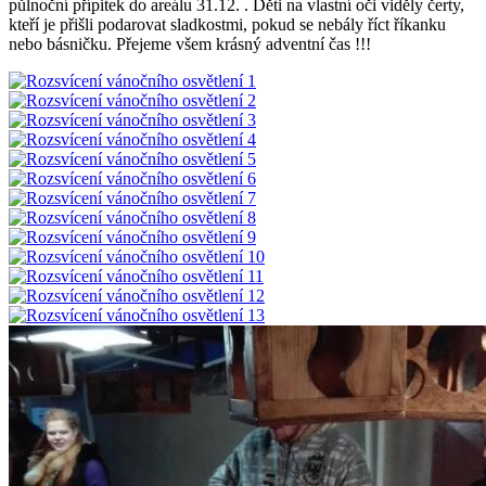
půlnoční přípitek do areálu 31.12. . Děti na vlastní oči viděly čerty,
kteří je přišli podarovat sladkostmi, pokud se nebály říct říkanku
nebo básničku. Přejeme všem krásný adventní čas !!!