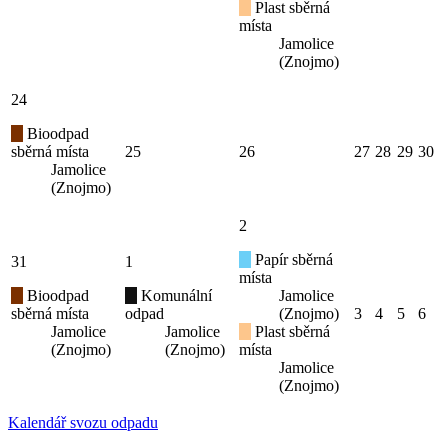
Plast sběrná
místa
Jamolice
(Znojmo)
24
Bioodpad
sběrná místa
25
26
27
28
29
30
Jamolice
(Znojmo)
2
Papír sběrná
31
1
místa
Bioodpad
Komunální
Jamolice
sběrná místa
odpad
(Znojmo)
3
4
5
6
Jamolice
Jamolice
Plast sběrná
(Znojmo)
(Znojmo)
místa
Jamolice
(Znojmo)
Kalendář svozu odpadu