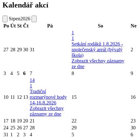
Kalendář akcí
Srpen
2026
Po
Út
St
Čt
Pá
So
Ne
1
1
Setkání rodáků 1.8.2026 -
27
28
29
30
31
společenský areál (bývalý
2
škola)
Zobrazit všechny záznamy
ze dne
3
4
5
6
7
8
9
14
1
Tradiční
10
11
12
13
rozmarýnové hody
15
16
14-16.8.2026
Zobrazit všechny
záznamy ze dne
17
18
19
20
21
22
23
24
25
26
27
28
29
30
31
1
2
3
4
5
6