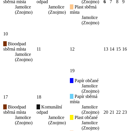
sběrná místa
odpad
(Znojmo)
6
7
8
9
Jamolice
Jamolice
Plast sběrná
(Znojmo)
(Znojmo)
místa
Jamolice
(Znojmo)
10
Bioodpad
sběrná místa
11
12
13
14
15
16
Jamolice
(Znojmo)
19
Papír občané
Jamolice
(Znojmo)
Papír sběrná
17
18
místa
Bioodpad
Komunální
Jamolice
sběrná místa
odpad
(Znojmo)
20
21
22
23
Jamolice
Jamolice
Plast občané
(Znojmo)
(Znojmo)
Jamolice
(Znojmo)