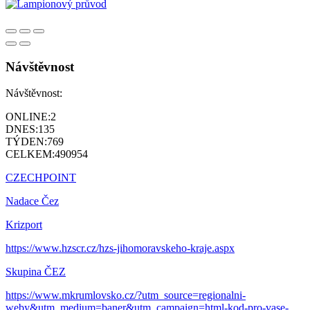
Návštěvnost
Návštěvnost:
ONLINE:
2
DNES:
135
TÝDEN:
769
CELKEM:
490954
CZECHPOINT
Nadace Čez
Krizport
https://www.hzscr.cz/hzs-jihomoravskeho-kraje.aspx
Skupina ČEZ
https://www.mkrumlovsko.cz/?utm_source=regionalni-
weby&utm_medium=baner&utm_campaign=html-kod-pro-vase-