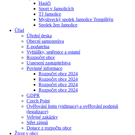
Hasiči
Sport v Jamolicích
TJ Jamolice
Myslivecký spolek Jamolice Templštýn
Spolek žen Jamolice
Úřad
Úřední deska
Obecní samospráva
E-podatelna
Vyhlášky, směrnice a ostatní
Rozpočet obce
Usnesení zastupitelstva
Povinné informace
Rozpočet obce 2024
Rozpočet obce 2024
Rozpočet obce 2024
Rozpočet obce 2024
GDPR
Czech Point
Ověřování listin (vidimace) a ověřování podpisů
(legalizace)
Veřejné zakázky
Střet zájmů
Dotace z rozpočtu obce
Život v obci