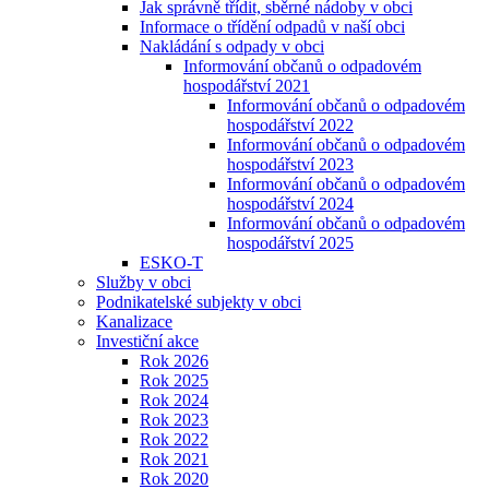
Jak správně třídit, sběrné nádoby v obci
Informace o třídění odpadů v naší obci
Nakládání s odpady v obci
Informování občanů o odpadovém
hospodářství 2021
Informování občanů o odpadovém
hospodářství 2022
Informování občanů o odpadovém
hospodářství 2023
Informování občanů o odpadovém
hospodářství 2024
Informování občanů o odpadovém
hospodářství 2025
ESKO-T
Služby v obci
Podnikatelské subjekty v obci
Kanalizace
Investiční akce
Rok 2026
Rok 2025
Rok 2024
Rok 2023
Rok 2022
Rok 2021
Rok 2020