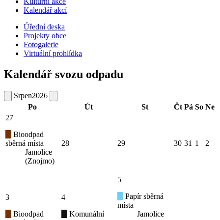
Kulturní akce
Kalendář akcí
Úřední deska
Projekty obce
Fotogalerie
Virtuální prohlídka
Kalendář svozu odpadu
Srpen
2026
Po
Út
St
Čt
Pá
So
Ne
27
Bioodpad
sběrná místa
28
29
30
31
1
2
Jamolice
(Znojmo)
5
Papír sběrná
3
4
místa
Bioodpad
Komunální
Jamolice