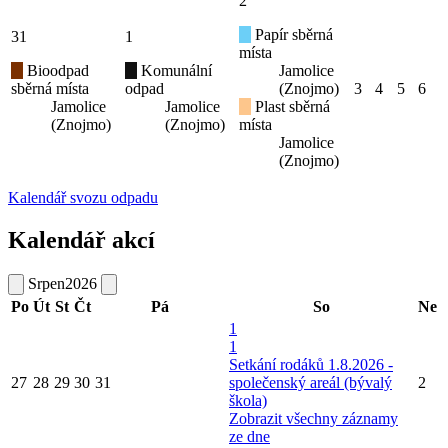
2
Papír sběrná
31
1
místa
Bioodpad
Komunální
Jamolice
sběrná místa
odpad
(Znojmo)
3
4
5
6
Jamolice
Jamolice
Plast sběrná
(Znojmo)
(Znojmo)
místa
Jamolice
(Znojmo)
Kalendář svozu odpadu
Kalendář akcí
Srpen
2026
Po
Út
St
Čt
Pá
So
Ne
1
1
Setkání rodáků 1.8.2026 -
27
28
29
30
31
společenský areál (bývalý
2
škola)
Zobrazit všechny záznamy
ze dne