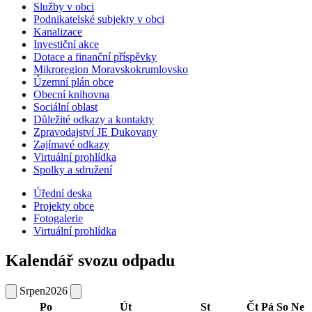
Služby v obci
Podnikatelské subjekty v obci
Kanalizace
Investiční akce
Dotace a finanční příspěvky
Mikroregion Moravskokrumlovsko
Územní plán obce
Obecní knihovna
Sociální oblast
Důležité odkazy a kontakty
Zpravodajství JE Dukovany
Zajímavé odkazy
Virtuální prohlídka
Spolky a sdružení
Úřední deska
Projekty obce
Fotogalerie
Virtuální prohlídka
Kalendář svozu odpadu
Srpen
2026
Po
Út
St
Čt
Pá
So
Ne