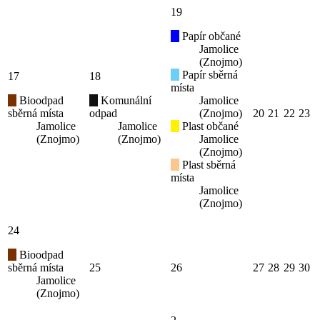
19
Papír občané
Jamolice
(Znojmo)
Papír sběrná
17
18
místa
Bioodpad
Komunální
Jamolice
sběrná místa
odpad
(Znojmo)
20
21
22
23
Jamolice
Jamolice
Plast občané
(Znojmo)
(Znojmo)
Jamolice
(Znojmo)
Plast sběrná
místa
Jamolice
(Znojmo)
24
Bioodpad
sběrná místa
25
26
27
28
29
30
Jamolice
(Znojmo)