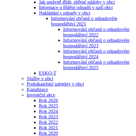
Jak správně třídit, sběrné nádoby v obci
Informace o třídění odpadů v naší obci
Nakládání s odpady v obci
Informování občanů o odpadovém
hospodářství 2021
Informování občanů o odpadovém
hospodářství 2022
Informování občanů o odpadovém
hospodářství 2023
Informování občanů o odpadovém
hospodářství 2024
Informování občanů o odpadovém
hospodářství 2025
ESKO-T
Služby v obci
Podnikatelské subjekty v obci
Kanalizace
Investiční akce
Rok 2026
Rok 2025
Rok 2024
Rok 2023
Rok 2022
Rok 2021
Rok 2020