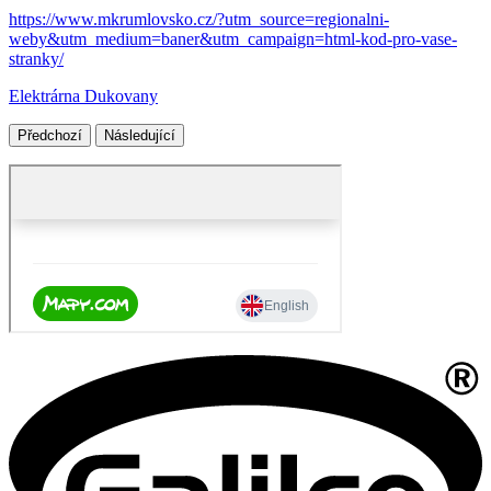
https://www.mkrumlovsko.cz/?utm_source=regionalni-
weby&utm_medium=baner&utm_campaign=html-kod-pro-vase-
stranky/
Elektrárna Dukovany
Předchozí
Následující