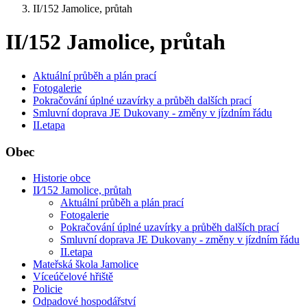
II/152 Jamolice, průtah
II/152 Jamolice, průtah
Aktuální průběh a plán prací
Fotogalerie
Pokračování úplné uzavírky a průběh dalších prací
Smluvní doprava JE Dukovany - změny v jízdním řádu
II.etapa
Obec
Historie obce
II⁄152 Jamolice, průtah
Aktuální průběh a plán prací
Fotogalerie
Pokračování úplné uzavírky a průběh dalších prací
Smluvní doprava JE Dukovany - změny v jízdním řádu
II.etapa
Mateřská škola Jamolice
Víceúčelové hřiště
Policie
Odpadové hospodářství