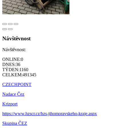
Návštěvnost
Návštěvnost:
ONLINE:
0
DNES:
36
TÝDEN:
1160
CELKEM:
491345
CZECHPOINT
Nadace Čez
Krizport
https://www.hzscr.cz/hzs-jihomoravskeho-kraje.aspx
Skupina ČEZ