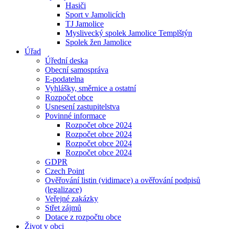
Hasiči
Sport v Jamolicích
TJ Jamolice
Myslivecký spolek Jamolice Templštýn
Spolek žen Jamolice
Úřad
Úřední deska
Obecní samospráva
E-podatelna
Vyhlášky, směrnice a ostatní
Rozpočet obce
Usnesení zastupitelstva
Povinné informace
Rozpočet obce 2024
Rozpočet obce 2024
Rozpočet obce 2024
Rozpočet obce 2024
GDPR
Czech Point
Ověřování listin (vidimace) a ověřování podpisů
(legalizace)
Veřejné zakázky
Střet zájmů
Dotace z rozpočtu obce
Život v obci