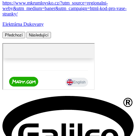
https://www.mkrumlovsko.cz/?utm_source=regionalni-
weby&utm_medium=baner&utm_campaign=html-kod-pro-vase-
stranky/
Elektrárna Dukovany
Předchozí
Následující