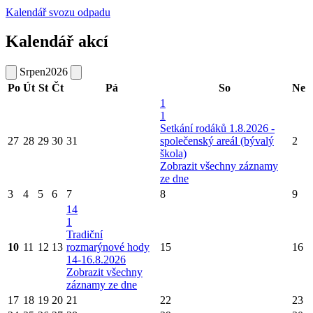
Kalendář svozu odpadu
Kalendář akcí
Srpen
2026
Po
Út
St
Čt
Pá
So
Ne
1
1
Setkání rodáků 1.8.2026 -
27
28
29
30
31
společenský areál (bývalý
2
škola)
Zobrazit všechny záznamy
ze dne
3
4
5
6
7
8
9
14
1
Tradiční
10
11
12
13
rozmarýnové hody
15
16
14-16.8.2026
Zobrazit všechny
záznamy ze dne
17
18
19
20
21
22
23