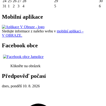
24
25
26
27
28
29
30
31
1
2
3
4
5
6
Mobilní aplikace
Sledujte informace z našeho webu v
mobilní aplikaci –
V OBRAZE.
Facebook obce
Klikněte na obrázek
Předpověď počasí
dnes, pondělí 10. 8. 2026