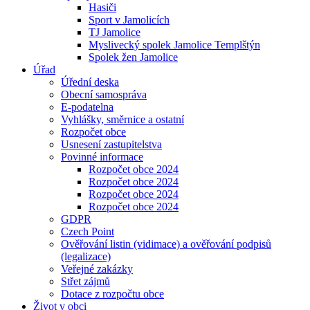
Hasiči
Sport v Jamolicích
TJ Jamolice
Myslivecký spolek Jamolice Templštýn
Spolek žen Jamolice
Úřad
Úřední deska
Obecní samospráva
E-podatelna
Vyhlášky, směrnice a ostatní
Rozpočet obce
Usnesení zastupitelstva
Povinné informace
Rozpočet obce 2024
Rozpočet obce 2024
Rozpočet obce 2024
Rozpočet obce 2024
GDPR
Czech Point
Ověřování listin (vidimace) a ověřování podpisů
(legalizace)
Veřejné zakázky
Střet zájmů
Dotace z rozpočtu obce
Život v obci