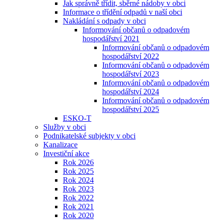
Jak správně třídit, sběrné nádoby v obci
Informace o třídění odpadů v naší obci
Nakládání s odpady v obci
Informování občanů o odpadovém
hospodářství 2021
Informování občanů o odpadovém
hospodářství 2022
Informování občanů o odpadovém
hospodářství 2023
Informování občanů o odpadovém
hospodářství 2024
Informování občanů o odpadovém
hospodářství 2025
ESKO-T
Služby v obci
Podnikatelské subjekty v obci
Kanalizace
Investiční akce
Rok 2026
Rok 2025
Rok 2024
Rok 2023
Rok 2022
Rok 2021
Rok 2020