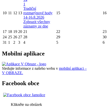
1
Tradiční
10
11
12
13
rozmarýnové hody
15
16
14-16.8.2026
Zobrazit všechny
záznamy ze dne
17
18
19
20
21
22
23
24
25
26
27
28
29
30
31
1
2
3
4
5
6
Mobilní aplikace
Sledujte informace z našeho webu v
mobilní aplikaci –
V OBRAZE.
Facebook obce
Klikněte na obrázek