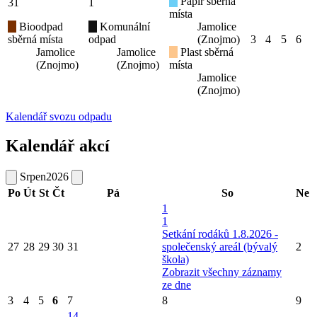
Papír sběrná
31
1
místa
Bioodpad
Komunální
Jamolice
sběrná místa
odpad
(Znojmo)
3
4
5
6
Jamolice
Jamolice
Plast sběrná
(Znojmo)
(Znojmo)
místa
Jamolice
(Znojmo)
Kalendář svozu odpadu
Kalendář akcí
Srpen
2026
Po
Út
St
Čt
Pá
So
Ne
1
1
Setkání rodáků 1.8.2026 -
27
28
29
30
31
společenský areál (bývalý
2
škola)
Zobrazit všechny záznamy
ze dne
3
4
5
6
7
8
9
14