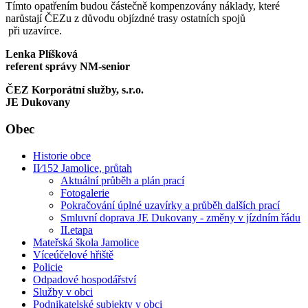
Tímto opatřením budou částečně kompenzovány náklady, které
narůstají ČEZu z důvodu objízdné trasy ostatních spojů
při uzavírce.
Lenka Plíšková
referent správy NM-senior
ČEZ Korporátní služby, s.r.o.
JE Dukovany
Obec
Historie obce
II⁄152 Jamolice, průtah
Aktuální průběh a plán prací
Fotogalerie
Pokračování úplné uzavírky a průběh dalších prací
Smluvní doprava JE Dukovany - změny v jízdním řádu
II.etapa
Mateřská škola Jamolice
Víceúčelové hřiště
Policie
Odpadové hospodářství
Služby v obci
Podnikatelské subjekty v obci