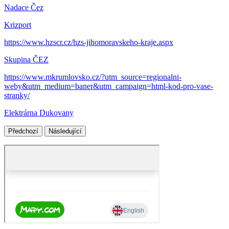
Nadace Čez
Krizport
https://www.hzscr.cz/hzs-jihomoravskeho-kraje.aspx
Skupina ČEZ
https://www.mkrumlovsko.cz/?utm_source=regionalni-
weby&utm_medium=baner&utm_campaign=html-kod-pro-vase-
stranky/
Elektrárna Dukovany
Předchozí
Následující