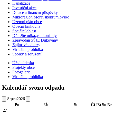
Kanalizace
Investiční akce
Dotace a finanční příspěvky
Mikroregion Moravskokrumlovsko
Územní plán obce
Obecní knihovna
Sociální oblast
Důležité odkazy a kontakty
Zpravodajství JE Dukovany
Zajímavé odkazy
Virtuální prohlídka
Spolky a sdružení
Úřední deska
Projekty obce
Fotogalerie
Virtuální prohlídka
Kalendář svozu odpadu
Srpen
2026
Po
Út
St
Čt
Pá
So
Ne
27