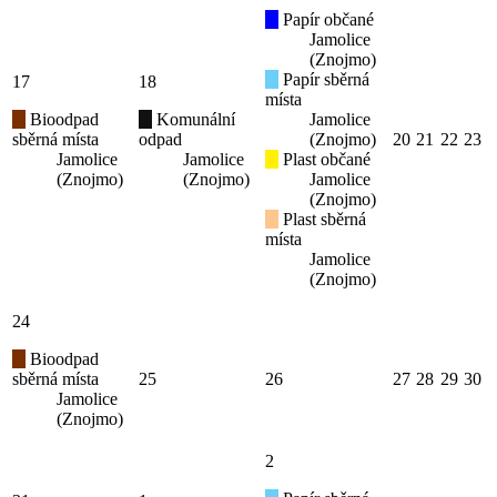
Papír občané
Jamolice
(Znojmo)
Papír sběrná
17
18
místa
Bioodpad
Komunální
Jamolice
sběrná místa
odpad
(Znojmo)
20
21
22
23
Jamolice
Jamolice
Plast občané
(Znojmo)
(Znojmo)
Jamolice
(Znojmo)
Plast sběrná
místa
Jamolice
(Znojmo)
24
Bioodpad
sběrná místa
25
26
27
28
29
30
Jamolice
(Znojmo)
2