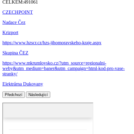
CELKEM:
491061
CZECHPOINT
Nadace Čez
Krizport
https://www.hzscr.cz/hzs-jihomoravskeho-kraje.aspx
Skupina ČEZ
https://www.mkrumlovsko.cz/?utm_source=regionalni-
weby&utm_medium=baner&utm_campaign=html-kod-pro-vase-
stranky/
Elektrárna Dukovany
Předchozí
Následující