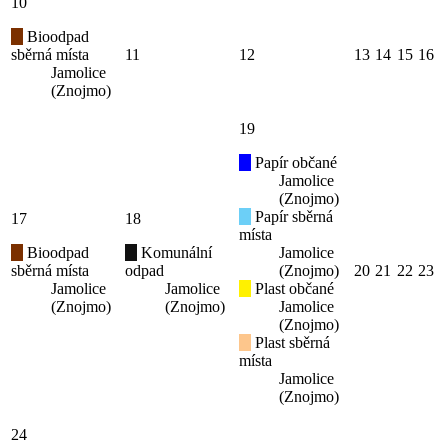
10
Bioodpad
sběrná místa
11
12
13
14
15
16
Jamolice
(Znojmo)
19
Papír občané
Jamolice
(Znojmo)
Papír sběrná
17
18
místa
Bioodpad
Komunální
Jamolice
sběrná místa
odpad
(Znojmo)
20
21
22
23
Jamolice
Jamolice
Plast občané
(Znojmo)
(Znojmo)
Jamolice
(Znojmo)
Plast sběrná
místa
Jamolice
(Znojmo)
24