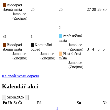
Bioodpad
sběrná místa
25
26
27
28
29
30
Jamolice
(Znojmo)
2
Papír sběrná
31
1
místa
Bioodpad
Komunální
Jamolice
sběrná místa
odpad
(Znojmo)
3
4
5
6
Jamolice
Jamolice
Plast sběrná
(Znojmo)
(Znojmo)
místa
Jamolice
(Znojmo)
Kalendář svozu odpadu
Kalendář akcí
Srpen
2026
Po
Út
St
Čt
Pá
So
Ne
1