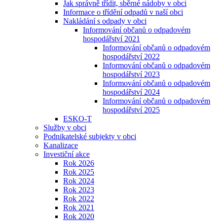
Jak správně třídit, sběrné nádoby v obci
Informace o třídění odpadů v naší obci
Nakládání s odpady v obci
Informování občanů o odpadovém
hospodářství 2021
Informování občanů o odpadovém
hospodářství 2022
Informování občanů o odpadovém
hospodářství 2023
Informování občanů o odpadovém
hospodářství 2024
Informování občanů o odpadovém
hospodářství 2025
ESKO-T
Služby v obci
Podnikatelské subjekty v obci
Kanalizace
Investiční akce
Rok 2026
Rok 2025
Rok 2024
Rok 2023
Rok 2022
Rok 2021
Rok 2020