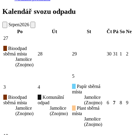
Kalendář svozu odpadu
Srpen
2026
Po
Út
St
Čt
Pá
So
Ne
27
Bioodpad
sběrná místa
28
29
30
31
1
2
Jamolice
(Znojmo)
5
Papír sběrná
3
4
místa
Bioodpad
Komunální
Jamolice
sběrná místa
odpad
(Znojmo)
6
7
8
9
Jamolice
Jamolice
Plast sběrná
(Znojmo)
(Znojmo)
místa
Jamolice
(Znojmo)