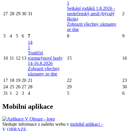
1
Setkání rodáků 1.8.2026 -
27
28
29
30
31
společenský areál (bývalý
2
škola)
Zobrazit všechny záznamy
ze dne
3
4
5
6
7
8
9
14
1
Tradiční
10
11
12
13
rozmarýnové hody
15
16
14-16.8.2026
Zobrazit všechny
záznamy ze dne
17
18
19
20
21
22
23
24
25
26
27
28
29
30
31
1
2
3
4
5
6
Mobilní aplikace
Sledujte informace z našeho webu v
mobilní aplikaci –
V OBRAZE.