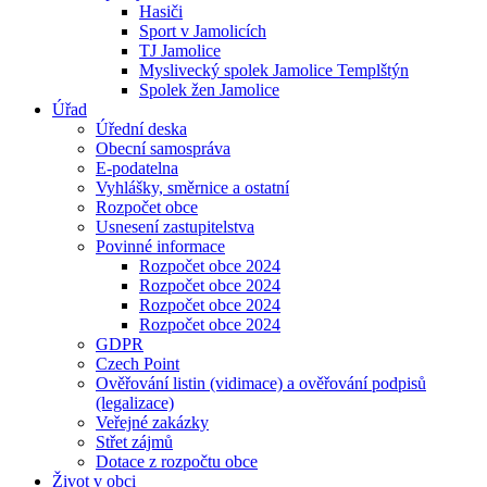
Hasiči
Sport v Jamolicích
TJ Jamolice
Myslivecký spolek Jamolice Templštýn
Spolek žen Jamolice
Úřad
Úřední deska
Obecní samospráva
E-podatelna
Vyhlášky, směrnice a ostatní
Rozpočet obce
Usnesení zastupitelstva
Povinné informace
Rozpočet obce 2024
Rozpočet obce 2024
Rozpočet obce 2024
Rozpočet obce 2024
GDPR
Czech Point
Ověřování listin (vidimace) a ověřování podpisů
(legalizace)
Veřejné zakázky
Střet zájmů
Dotace z rozpočtu obce
Život v obci