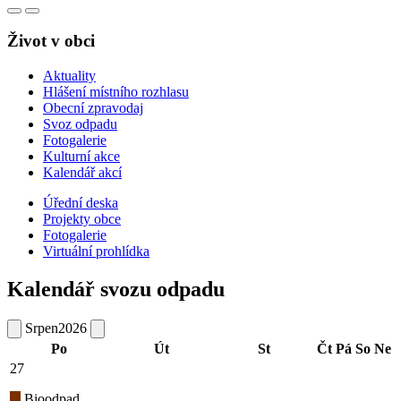
Život v obci
Aktuality
Hlášení místního rozhlasu
Obecní zpravodaj
Svoz odpadu
Fotogalerie
Kulturní akce
Kalendář akcí
Úřední deska
Projekty obce
Fotogalerie
Virtuální prohlídka
Kalendář svozu odpadu
Srpen
2026
Po
Út
St
Čt
Pá
So
Ne
27
Bioodpad