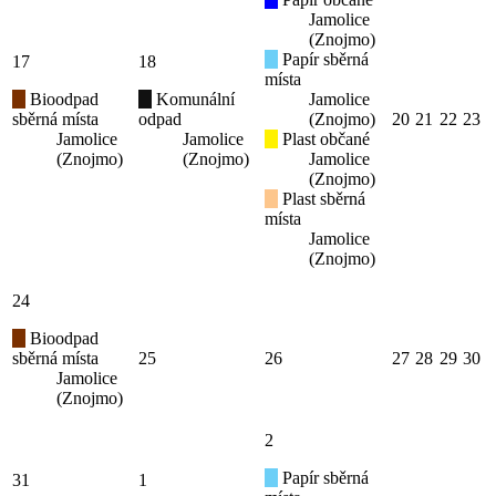
Jamolice
(Znojmo)
Papír sběrná
17
18
místa
Bioodpad
Komunální
Jamolice
sběrná místa
odpad
(Znojmo)
20
21
22
23
Jamolice
Jamolice
Plast občané
(Znojmo)
(Znojmo)
Jamolice
(Znojmo)
Plast sběrná
místa
Jamolice
(Znojmo)
24
Bioodpad
sběrná místa
25
26
27
28
29
30
Jamolice
(Znojmo)
2
Papír sběrná
31
1