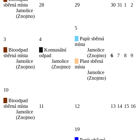
sběrná místa
28
29
30
31
1
2
Jamolice
(Znojmo)
5
Papír sběrná
3
4
místa
Bioodpad
Komunální
Jamolice
sběrná místa
odpad
(Znojmo)
6
7
8
9
Jamolice
Jamolice
Plast sběrná
(Znojmo)
(Znojmo)
místa
Jamolice
(Znojmo)
10
Bioodpad
sběrná místa
11
12
13
14
15
16
Jamolice
(Znojmo)
19
Papír občané