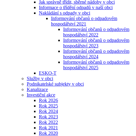
Jak správně třídit, sběrné nádoby v obci
Informace o třídění odpadů v naší obci
Nakládání s odpady v obci
Informování občanů o odpadovém
hospodářství 2021
Informování občanů o odpadovém
hospodářství 2022
Informování občanů o odpadovém
hospodářství 2023
Informování občanů o odpadovém
hospodářství 2024
Informování občanů o odpadovém
hospodářství 2025
ESKO-T
Služby v obci
Podnikatelské subjekty v obci
Kanalizace
Investiční akce
Rok 2026
Rok 2025
Rok 2024
Rok 2023
Rok 2022
Rok 2021
Rok 2020