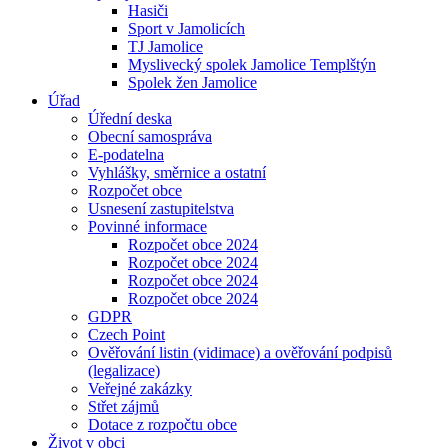
Hasiči
Sport v Jamolicích
TJ Jamolice
Myslivecký spolek Jamolice Templštýn
Spolek žen Jamolice
Úřad
Úřední deska
Obecní samospráva
E-podatelna
Vyhlášky, směrnice a ostatní
Rozpočet obce
Usnesení zastupitelstva
Povinné informace
Rozpočet obce 2024
Rozpočet obce 2024
Rozpočet obce 2024
Rozpočet obce 2024
GDPR
Czech Point
Ověřování listin (vidimace) a ověřování podpisů
(legalizace)
Veřejné zakázky
Střet zájmů
Dotace z rozpočtu obce
Život v obci