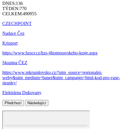
DNES:
136
TÝDEN:
770
CELKEM:
490955
CZECHPOINT
Nadace Čez
Krizport
https://www.hzscr.cz/hzs-jihomoravskeho-kraje.aspx
Skupina ČEZ
https://www.mkrumlovsko.cz/?utm_source=regionalni-
weby&utm_medium=baner&utm_campaign=html-kod-pro-vase-
stranky/
Elektrárna Dukovany
Předchozí
Následující