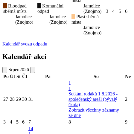
místa
Bioodpad
Komunální
Jamolice
sběrná místa
odpad
(Znojmo)
3
4
5
6
Jamolice
Jamolice
Plast sběrná
(Znojmo)
(Znojmo)
místa
Jamolice
(Znojmo)
Kalendář svozu odpadu
Kalendář akcí
Srpen
2026
Po
Út
St
Čt
Pá
So
Ne
1
1
Setkání rodáků 1.8.2026 -
27
28
29
30
31
společenský areál (bývalý
2
škola)
Zobrazit všechny záznamy
ze dne
3
4
5
6
7
8
9
14
1