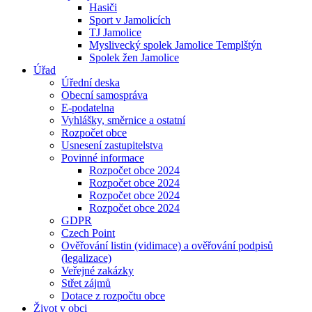
Hasiči
Sport v Jamolicích
TJ Jamolice
Myslivecký spolek Jamolice Templštýn
Spolek žen Jamolice
Úřad
Úřední deska
Obecní samospráva
E-podatelna
Vyhlášky, směrnice a ostatní
Rozpočet obce
Usnesení zastupitelstva
Povinné informace
Rozpočet obce 2024
Rozpočet obce 2024
Rozpočet obce 2024
Rozpočet obce 2024
GDPR
Czech Point
Ověřování listin (vidimace) a ověřování podpisů
(legalizace)
Veřejné zakázky
Střet zájmů
Dotace z rozpočtu obce
Život v obci