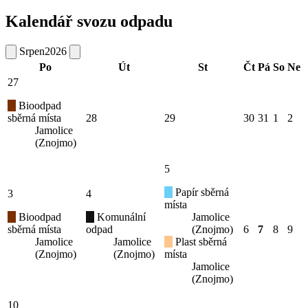
Kalendář svozu odpadu
Srpen
2026
Po
Út
St
Čt
Pá
So
Ne
27
Bioodpad
sběrná místa
28
29
30
31
1
2
Jamolice
(Znojmo)
5
Papír sběrná
3
4
místa
Bioodpad
Komunální
Jamolice
sběrná místa
odpad
(Znojmo)
6
7
8
9
Jamolice
Jamolice
Plast sběrná
(Znojmo)
(Znojmo)
místa
Jamolice
(Znojmo)
10