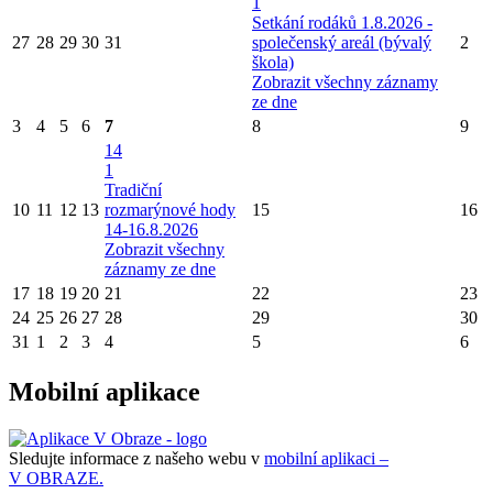
1
Setkání rodáků 1.8.2026 -
27
28
29
30
31
společenský areál (bývalý
2
škola)
Zobrazit všechny záznamy
ze dne
3
4
5
6
7
8
9
14
1
Tradiční
10
11
12
13
rozmarýnové hody
15
16
14-16.8.2026
Zobrazit všechny
záznamy ze dne
17
18
19
20
21
22
23
24
25
26
27
28
29
30
31
1
2
3
4
5
6
Mobilní aplikace
Sledujte informace z našeho webu v
mobilní aplikaci –
V OBRAZE.