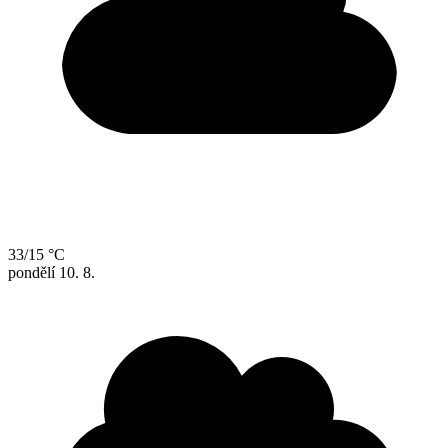
33/15 °C
pondělí
10. 8.