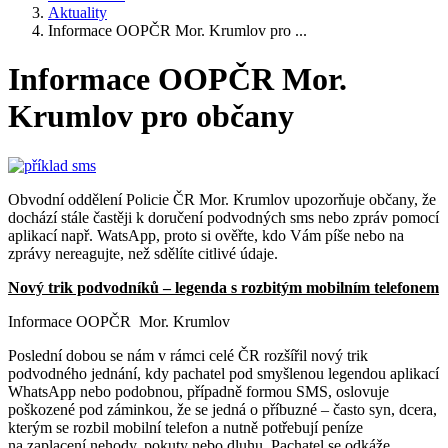
Aktuality
Informace OOPČR Mor. Krumlov pro ...
Informace OOPČR Mor.
Krumlov pro občany
Obvodní oddělení Policie ČR Mor. Krumlov upozorňuje občany, že
dochází stále častěji k doručení podvodných sms nebo zpráv pomocí
aplikací např. WatsApp, proto si ověřte, kdo Vám píše nebo na
zprávy nereagujte, než sdělíte citlivé údaje.
Nový trik podvodníků – legenda s rozbitým mobilním telefonem
Informace OOPČR Mor. Krumlov
Poslední dobou se nám v rámci celé ČR rozšířil nový trik
podvodného jednání, kdy pachatel pod smyšlenou legendou aplikací
WhatsApp nebo podobnou, případně formou SMS, oslovuje
poškozené pod záminkou, že se jedná o příbuzné – často syn, dcera,
kterým se rozbil mobilní telefon a nutně potřebují peníze
na zaplacení nehody, pokuty nebo dluhu. Pachatel se odkáže