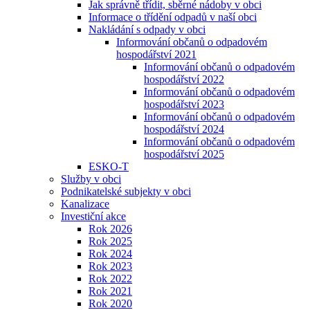
Jak správně třídit, sběrné nádoby v obci
Informace o třídění odpadů v naší obci
Nakládání s odpady v obci
Informování občanů o odpadovém
hospodářství 2021
Informování občanů o odpadovém
hospodářství 2022
Informování občanů o odpadovém
hospodářství 2023
Informování občanů o odpadovém
hospodářství 2024
Informování občanů o odpadovém
hospodářství 2025
ESKO-T
Služby v obci
Podnikatelské subjekty v obci
Kanalizace
Investiční akce
Rok 2026
Rok 2025
Rok 2024
Rok 2023
Rok 2022
Rok 2021
Rok 2020