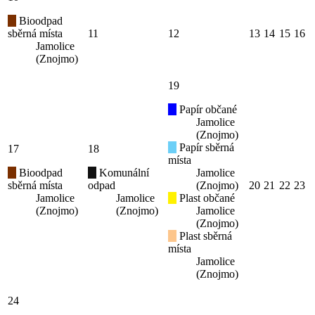
Bioodpad
sběrná místa
11
12
13
14
15
16
Jamolice
(Znojmo)
19
Papír občané
Jamolice
(Znojmo)
Papír sběrná
17
18
místa
Bioodpad
Komunální
Jamolice
sběrná místa
odpad
(Znojmo)
20
21
22
23
Jamolice
Jamolice
Plast občané
(Znojmo)
(Znojmo)
Jamolice
(Znojmo)
Plast sběrná
místa
Jamolice
(Znojmo)
24