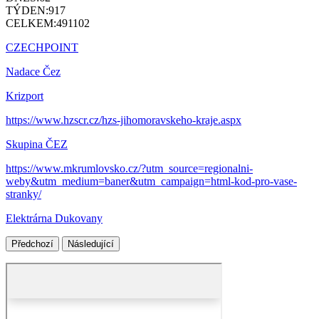
TÝDEN:
917
CELKEM:
491102
CZECHPOINT
Nadace Čez
Krizport
https://www.hzscr.cz/hzs-jihomoravskeho-kraje.aspx
Skupina ČEZ
https://www.mkrumlovsko.cz/?utm_source=regionalni-
weby&utm_medium=baner&utm_campaign=html-kod-pro-vase-
stranky/
Elektrárna Dukovany
Předchozí
Následující