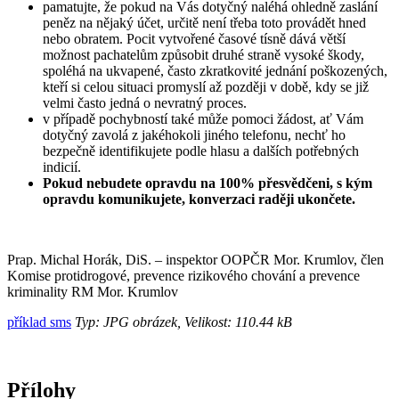
pamatujte, že pokud na Vás dotyčný naléhá ohledně zaslání
peněz na nějaký účet, určitě není třeba toto provádět hned
nebo obratem. Pocit vytvořené časové tísně dává větší
možnost pachatelům způsobit druhé straně vysoké škody,
spoléhá na ukvapené, často zkratkovité jednání poškozených,
kteří si celou situaci promyslí až později v době, kdy se již
velmi často jedná o nevratný proces.
v případě pochybností také může pomoci žádost, ať Vám
dotyčný zavolá z jakéhokoli jiného telefonu, nechť ho
bezpečně identifikujete podle hlasu a dalších potřebných
indicií.
Pokud nebudete opravdu na 100% přesvědčeni, s kým
opravdu komunikujete, konverzaci raději ukončete.
Prap. Michal Horák, DiS. – inspektor OOPČR Mor. Krumlov, člen
Komise protidrogové, prevence rizikového chování a prevence
kriminality RM Mor. Krumlov
příklad sms
Typ: JPG obrázek, Velikost: 110.44 kB
Přílohy