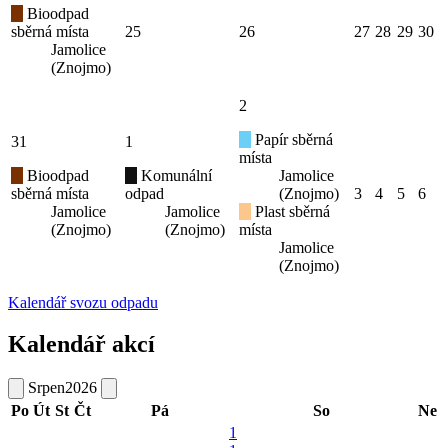
Bioodpad
sběrná místa
25
26
27
28
29
30
Jamolice
(Znojmo)
2
Papír sběrná
31
1
místa
Bioodpad
Komunální
Jamolice
sběrná místa
odpad
(Znojmo)
3
4
5
6
Jamolice
Jamolice
Plast sběrná
(Znojmo)
(Znojmo)
místa
Jamolice
(Znojmo)
Kalendář svozu odpadu
Kalendář akcí
Srpen
2026
Po
Út
St
Čt
Pá
So
Ne
1