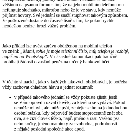
většinou na psanou formu s tím, že na jeho mobilním telefonu mu
nefunguje sluchátko, mikrofon nebo že je ve stavu, kdy nemůže
přijímat hovory. Své jednání se snaží stupňovat takovým způsobem,
že poškozené dostane do časové tísně s tím, že pokud rychle
neodešlou peníze, hrozí vážný problém.
Jako příklad lze uvést zprávu obdrženou na mobilní telefon
ve znění:
„Mami, tohle je moje telefonní číslo, můj telefon je rozbitý,
napiš mi na WhatsApp“.
V následné komunikaci pak tradičně
probíhají žádosti o zaslání peněz na určený bankovní účet.
V těchto situacích, jako v každých takových obdobných, je potřeba
vždy zachovat chladnou hlavu a jednat rozumně:
v případě takového jednání se vždy pokuste zjistit, jestli
se Vám opravdu ozval člověk, za kterého se vydává. Pokud
nemůže mluvit, ale může psát, zeptejte se ho na jednoduchou
osobní otázku, kdy odpověď budete stoprocentně znát oba
dva, ale cizí člověk těžko, např. jméno a rasu Vašeho psa
nebo kočky, jméno maminky za svobodna, podrobnosti
z nějaké poslední společné akce apod.