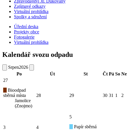
Zpravodajství JE Dukovany
Zajímavé odkazy
Virtuální prohlídka
Spolky a sdružení
Úřední deska
Projekty obce
Fotogalerie
Virtuální prohlídka
Kalendář svozu odpadu
Srpen
2026
Po
Út
St
Čt
Pá
So
Ne
27
Bioodpad
sběrná místa
28
29
30
31
1
2
Jamolice
(Znojmo)
5
Papír sběrná
3
4