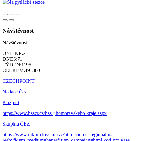
Návštěvnost
Návštěvnost:
ONLINE:
3
DNES:
71
TÝDEN:
1195
CELKEM:
491380
CZECHPOINT
Nadace Čez
Krizport
https://www.hzscr.cz/hzs-jihomoravskeho-kraje.aspx
Skupina ČEZ
https://www.mkrumlovsko.cz/?utm_source=regionalni-
weby&utm_medium=baner&utm_campaign=html-kod-pro-vase-