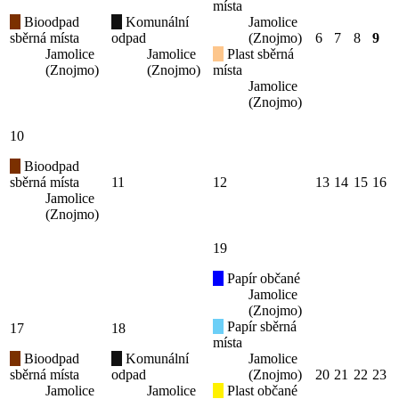
místa
Bioodpad
Komunální
Jamolice
sběrná místa
odpad
(Znojmo)
6
7
8
9
Jamolice
Jamolice
Plast sběrná
(Znojmo)
(Znojmo)
místa
Jamolice
(Znojmo)
10
Bioodpad
sběrná místa
11
12
13
14
15
16
Jamolice
(Znojmo)
19
Papír občané
Jamolice
(Znojmo)
Papír sběrná
17
18
místa
Bioodpad
Komunální
Jamolice
sběrná místa
odpad
(Znojmo)
20
21
22
23
Jamolice
Jamolice
Plast občané