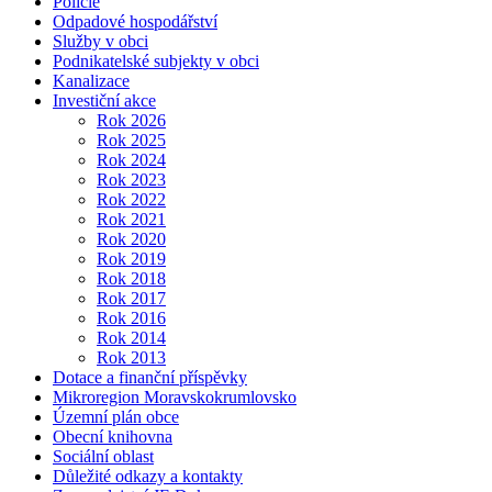
Policie
Odpadové hospodářství
Služby v obci
Podnikatelské subjekty v obci
Kanalizace
Investiční akce
Rok 2026
Rok 2025
Rok 2024
Rok 2023
Rok 2022
Rok 2021
Rok 2020
Rok 2019
Rok 2018
Rok 2017
Rok 2016
Rok 2014
Rok 2013
Dotace a finanční příspěvky
Mikroregion Moravskokrumlovsko
Územní plán obce
Obecní knihovna
Sociální oblast
Důležité odkazy a kontakty