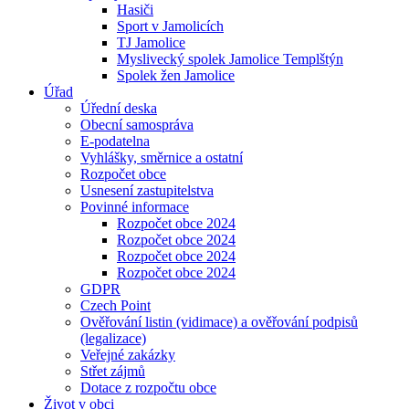
Hasiči
Sport v Jamolicích
TJ Jamolice
Myslivecký spolek Jamolice Templštýn
Spolek žen Jamolice
Úřad
Úřední deska
Obecní samospráva
E-podatelna
Vyhlášky, směrnice a ostatní
Rozpočet obce
Usnesení zastupitelstva
Povinné informace
Rozpočet obce 2024
Rozpočet obce 2024
Rozpočet obce 2024
Rozpočet obce 2024
GDPR
Czech Point
Ověřování listin (vidimace) a ověřování podpisů
(legalizace)
Veřejné zakázky
Střet zájmů
Dotace z rozpočtu obce
Život v obci