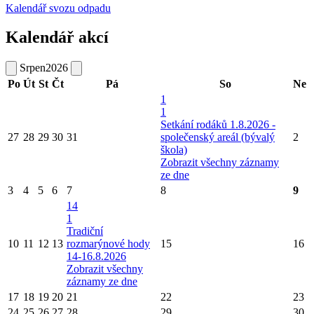
Kalendář svozu odpadu
Kalendář akcí
Srpen
2026
Po
Út
St
Čt
Pá
So
Ne
1
1
Setkání rodáků 1.8.2026 -
27
28
29
30
31
společenský areál (bývalý
2
škola)
Zobrazit všechny záznamy
ze dne
3
4
5
6
7
8
9
14
1
Tradiční
10
11
12
13
rozmarýnové hody
15
16
14-16.8.2026
Zobrazit všechny
záznamy ze dne
17
18
19
20
21
22
23
24
25
26
27
28
29
30