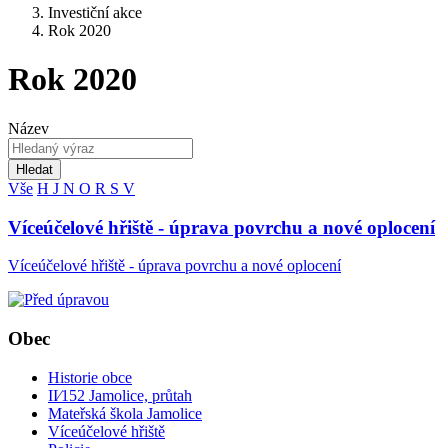
Investiční akce
Rok 2020
Rok 2020
Název
Hledat
Vše
H
J
N
O
R
S
V
Víceúčelové hřiště - úprava povrchu a nové oplocení
Víceúčelové hřiště - úprava povrchu a nové oplocení
Obec
Historie obce
II⁄152 Jamolice, průtah
Mateřská škola Jamolice
Víceúčelové hřiště