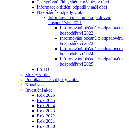
Jak správně třídit, sběrné nádoby v obci
Informace o třídění odpadů v naší obci
Nakládání s odpady v obci
Informování občanů o odpadovém
hospodářství 2021
Informování občanů o odpadovém
hospodářství 2022
Informování občanů o odpadovém
hospodářství 2023
Informování občanů o odpadovém
hospodářství 2024
Informování občanů o odpadovém
hospodářství 2025
ESKO-T
Služby v obci
Podnikatelské subjekty v obci
Kanalizace
Investiční akce
Rok 2026
Rok 2025
Rok 2024
Rok 2023
Rok 2022
Rok 2021
Rok 2020