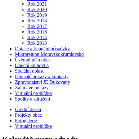
Rok 2021
Rok 2020
Rok 2019
Rok 2018
Rok 2017
Rok 2016
Rok 2014
Rok 2013
Dotace a finanční příspěvky
Mikroregion Moravskokrumlovsko
Územní plán obce
Obecní knihovna
Sociální oblast
Důležité odkazy a kontakty
Zpravodajství JE Dukovany
Zajímavé odkazy
Virtuální prohlídka
Spolky a sdružení
Úřední deska
Projekty obce
Fotogalerie
Virtuální prohlídka