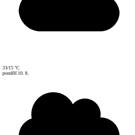
33/15 °C
pondělí
10. 8.