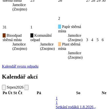
sběrná místa
25
26
27
28
29
30
Jamolice
(Znojmo)
2
Papír sběrná
31
1
místa
Bioodpad
Komunální
Jamolice
sběrná místa
odpad
(Znojmo)
3
4
5
6
Jamolice
Jamolice
Plast sběrná
(Znojmo)
(Znojmo)
místa
Jamolice
(Znojmo)
Kalendář svozu odpadu
Kalendář akcí
Srpen
2026
Po
Út
St
Čt
Pá
So
Ne
1
1
Setkání rodáků 1.8.2026 -