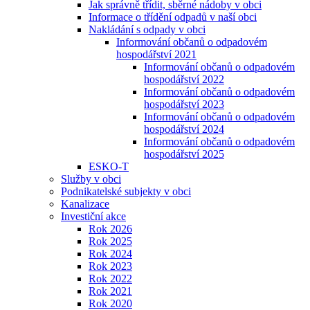
Jak správně třídit, sběrné nádoby v obci
Informace o třídění odpadů v naší obci
Nakládání s odpady v obci
Informování občanů o odpadovém
hospodářství 2021
Informování občanů o odpadovém
hospodářství 2022
Informování občanů o odpadovém
hospodářství 2023
Informování občanů o odpadovém
hospodářství 2024
Informování občanů o odpadovém
hospodářství 2025
ESKO-T
Služby v obci
Podnikatelské subjekty v obci
Kanalizace
Investiční akce
Rok 2026
Rok 2025
Rok 2024
Rok 2023
Rok 2022
Rok 2021
Rok 2020