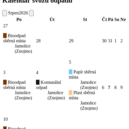
Kalendář svozu odpadu
Srpen
2026
Po
Út
St
Čt
Pá
So
Ne
27
Bioodpad
sběrná místa
28
29
30
31
1
2
Jamolice
(Znojmo)
5
Papír sběrná
3
4
místa
Bioodpad
Komunální
Jamolice
sběrná místa
odpad
(Znojmo)
6
7
8
9
Jamolice
Jamolice
Plast sběrná
(Znojmo)
(Znojmo)
místa
Jamolice
(Znojmo)
10
Bioodpad