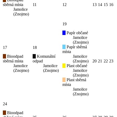
sběrná místa
11
12
13
14
15
16
Jamolice
(Znojmo)
19
Papír občané
Jamolice
(Znojmo)
Papír sběrná
17
18
místa
Bioodpad
Komunální
Jamolice
sběrná místa
odpad
(Znojmo)
20
21
22
23
Jamolice
Jamolice
Plast občané
(Znojmo)
(Znojmo)
Jamolice
(Znojmo)
Plast sběrná
místa
Jamolice
(Znojmo)
24
Bioodpad