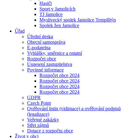
Hasiči
Sport v Jamolicích
TJ Jamolice
Myslivecký spolek Jamolice Templštýn
Spolek žen Jamolice
Úřad
Úřední deska
Obecní samospráva
E-podatelna
Vyhlášky, směrnice a ostatní
Rozpočet obce
Usnesení zastupitelstva
Povinné informace
Rozpočet obce 2024
Rozpočet obce 2024
Rozpočet obce 2024
Rozpočet obce 2024
GDPR
Czech Point
Ověřování listin (vidimace) a ověřování podpisů
(legalizace)
Veřejné zakázky
Střet zájmů
Dotace z rozpočtu obce
Život v obci