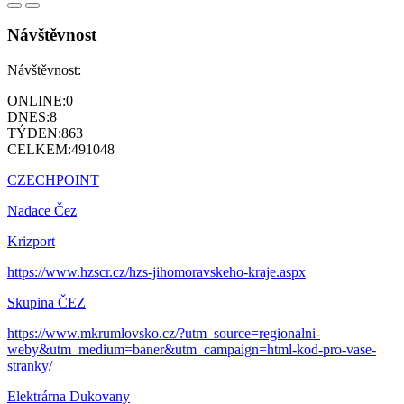
Návštěvnost
Návštěvnost:
ONLINE:
0
DNES:
8
TÝDEN:
863
CELKEM:
491048
CZECHPOINT
Nadace Čez
Krizport
https://www.hzscr.cz/hzs-jihomoravskeho-kraje.aspx
Skupina ČEZ
https://www.mkrumlovsko.cz/?utm_source=regionalni-
weby&utm_medium=baner&utm_campaign=html-kod-pro-vase-
stranky/
Elektrárna Dukovany