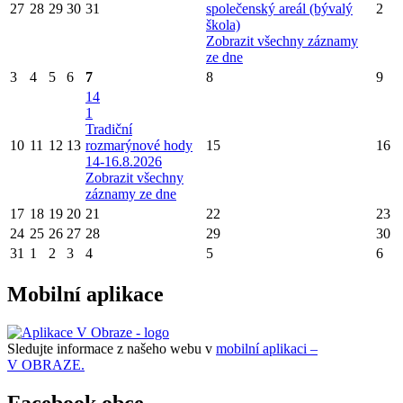
27
28
29
30
31
společenský areál (bývalý
2
škola)
Zobrazit všechny záznamy
ze dne
3
4
5
6
7
8
9
14
1
Tradiční
10
11
12
13
rozmarýnové hody
15
16
14-16.8.2026
Zobrazit všechny
záznamy ze dne
17
18
19
20
21
22
23
24
25
26
27
28
29
30
31
1
2
3
4
5
6
Mobilní aplikace
Sledujte informace z našeho webu v
mobilní aplikaci –
V OBRAZE.
Facebook obce