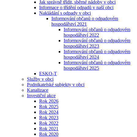
Jak správně třídit, sběrné nádoby v obci
Informace o třídění odpadů v naší obci
Nakládání s odpady v obci
Informování občanů o odpadovém
hospodářství 2021
Informování občanů o odpadovém
hospodářství 2022
Informování občanů o odpadovém
hospodářství 2023
Informování občanů o odpadovém
hospodářství 2024
Informování občanů o odpadovém
hospodářství 2025
ESKO-T
Služby v obci
Podnikatelské subjekty v obci
Kanalizace
Investiční akce
Rok 2026
Rok 2025
Rok 2024
Rok 2023
Rok 2022
Rok 2021
Rok 2020