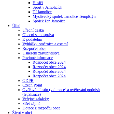
Hasiči
Sport v Jamolicích
TJ Jamolice
Myslivecký spolek Jamolice Templštýn
Spolek žen Jamolice
Úřad
Úřední deska
Obecní samospráva
E-podatelna
Vyhlášky, směrnice a ostatní
Rozpočet obce
Usnesení zastupitelstva
Povinné informace
Rozpočet obce 2024
Rozpočet obce 2024
Rozpočet obce 2024
Rozpočet obce 2024
GDPR
Czech Point
Ověřování listin (vidimace) a ověřování podpisů
(legalizace)
Veřejné zakázky
Střet zájmů
Dotace z rozpočtu obce
Život v obci