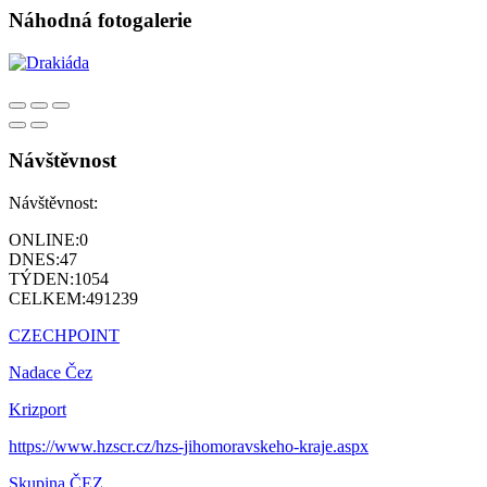
Náhodná fotogalerie
Návštěvnost
Návštěvnost:
ONLINE:
0
DNES:
47
TÝDEN:
1054
CELKEM:
491239
CZECHPOINT
Nadace Čez
Krizport
https://www.hzscr.cz/hzs-jihomoravskeho-kraje.aspx
Skupina ČEZ