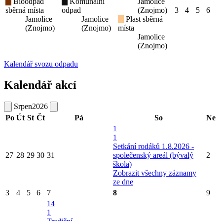
Bioodpad
Komunální
Jamolice
sběrná místa
odpad
(Znojmo)
3
4
5
6
Jamolice
Jamolice
Plast sběrná
(Znojmo)
(Znojmo)
místa
Jamolice
(Znojmo)
Kalendář svozu odpadu
Kalendář akcí
Srpen
2026
Po
Út
St
Čt
Pá
So
Ne
1
1
Setkání rodáků 1.8.2026 -
27
28
29
30
31
společenský areál (bývalý
2
škola)
Zobrazit všechny záznamy
ze dne
3
4
5
6
7
8
9
14
1