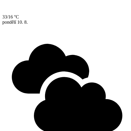
33/16 °C
pondělí
10. 8.