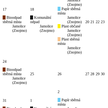
Jamolice
(Znojmo)
Papír sběrná
17
18
místa
Bioodpad
Komunální
Jamolice
sběrná místa
odpad
(Znojmo)
20
21
22
23
Jamolice
Jamolice
Plast občané
(Znojmo)
(Znojmo)
Jamolice
(Znojmo)
Plast sběrná
místa
Jamolice
(Znojmo)
24
Bioodpad
sběrná místa
25
26
27
28
29
30
Jamolice
(Znojmo)
2
Papír sběrná
31
1
místa