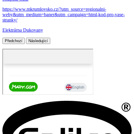
https://www.mkrumlovsko.cz/?utm_source=regionalni-
weby&utm_medium=baner&utm_campaign=html-kod-pro-vase-
stranky/
Elektrárna Dukovany
Předchozí
Následující