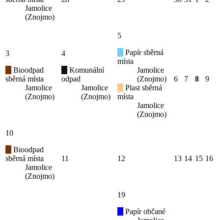
Jamolice
(Znojmo)
5
Papír sběrná
3
4
místa
Bioodpad
Komunální
Jamolice
sběrná místa
odpad
(Znojmo)
6
7
8
9
Jamolice
Jamolice
Plast sběrná
(Znojmo)
(Znojmo)
místa
Jamolice
(Znojmo)
10
Bioodpad
sběrná místa
11
12
13
14
15
16
Jamolice
(Znojmo)
19
Papír občané