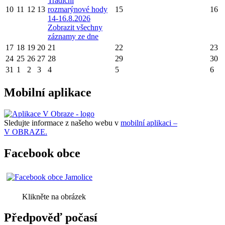
Tradiční
10
11
12
13
rozmarýnové hody
15
16
14-16.8.2026
Zobrazit všechny
záznamy ze dne
17
18
19
20
21
22
23
24
25
26
27
28
29
30
31
1
2
3
4
5
6
Mobilní aplikace
Sledujte informace z našeho webu v
mobilní aplikaci –
V OBRAZE.
Facebook obce
Klikněte na obrázek
Předpověď počasí