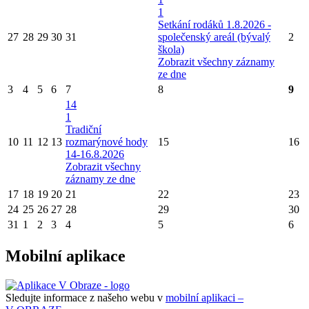
1
Setkání rodáků 1.8.2026 -
27
28
29
30
31
společenský areál (bývalý
2
škola)
Zobrazit všechny záznamy
ze dne
3
4
5
6
7
8
9
14
1
Tradiční
10
11
12
13
rozmarýnové hody
15
16
14-16.8.2026
Zobrazit všechny
záznamy ze dne
17
18
19
20
21
22
23
24
25
26
27
28
29
30
31
1
2
3
4
5
6
Mobilní aplikace
Sledujte informace z našeho webu v
mobilní aplikaci –