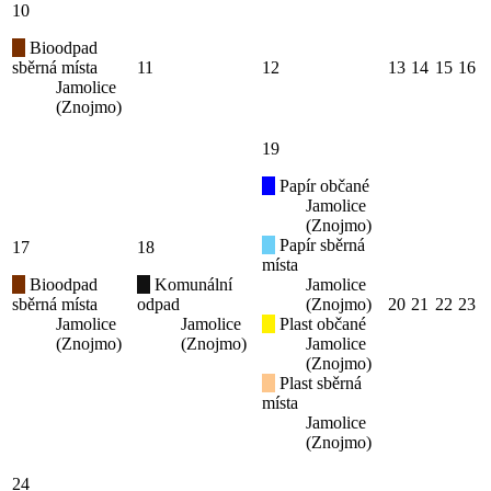
10
Bioodpad
sběrná místa
11
12
13
14
15
16
Jamolice
(Znojmo)
19
Papír občané
Jamolice
(Znojmo)
Papír sběrná
17
18
místa
Bioodpad
Komunální
Jamolice
sběrná místa
odpad
(Znojmo)
20
21
22
23
Jamolice
Jamolice
Plast občané
(Znojmo)
(Znojmo)
Jamolice
(Znojmo)
Plast sběrná
místa
Jamolice
(Znojmo)
24