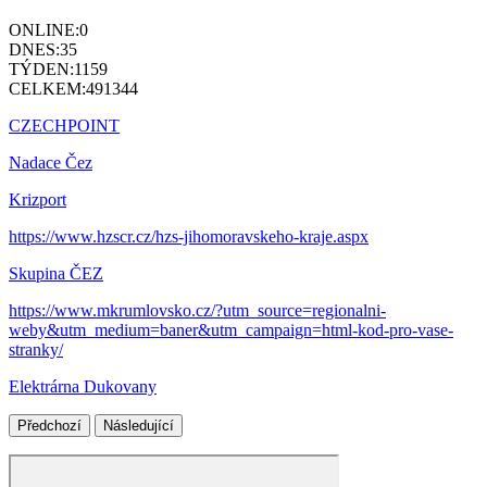
ONLINE:
0
DNES:
35
TÝDEN:
1159
CELKEM:
491344
CZECHPOINT
Nadace Čez
Krizport
https://www.hzscr.cz/hzs-jihomoravskeho-kraje.aspx
Skupina ČEZ
https://www.mkrumlovsko.cz/?utm_source=regionalni-
weby&utm_medium=baner&utm_campaign=html-kod-pro-vase-
stranky/
Elektrárna Dukovany
Předchozí
Následující