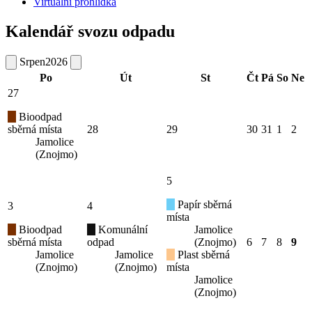
Virtuální prohlídka
Kalendář svozu odpadu
Srpen
2026
Po
Út
St
Čt
Pá
So
Ne
27
Bioodpad
sběrná místa
28
29
30
31
1
2
Jamolice
(Znojmo)
5
Papír sběrná
3
4
místa
Bioodpad
Komunální
Jamolice
sběrná místa
odpad
(Znojmo)
6
7
8
9
Jamolice
Jamolice
Plast sběrná
(Znojmo)
(Znojmo)
místa
Jamolice
(Znojmo)