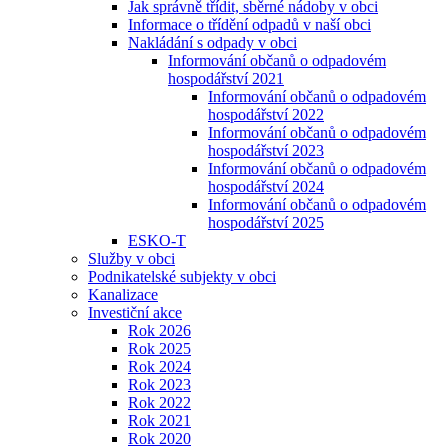
Jak správně třídit, sběrné nádoby v obci
Informace o třídění odpadů v naší obci
Nakládání s odpady v obci
Informování občanů o odpadovém
hospodářství 2021
Informování občanů o odpadovém
hospodářství 2022
Informování občanů o odpadovém
hospodářství 2023
Informování občanů o odpadovém
hospodářství 2024
Informování občanů o odpadovém
hospodářství 2025
ESKO-T
Služby v obci
Podnikatelské subjekty v obci
Kanalizace
Investiční akce
Rok 2026
Rok 2025
Rok 2024
Rok 2023
Rok 2022
Rok 2021
Rok 2020