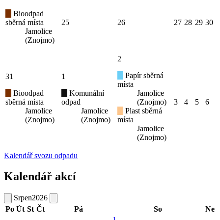
Bioodpad
sběrná místa
25
26
27
28
29
30
Jamolice
(Znojmo)
2
Papír sběrná
31
1
místa
Bioodpad
Komunální
Jamolice
sběrná místa
odpad
(Znojmo)
3
4
5
6
Jamolice
Jamolice
Plast sběrná
(Znojmo)
(Znojmo)
místa
Jamolice
(Znojmo)
Kalendář svozu odpadu
Kalendář akcí
Srpen
2026
Po
Út
St
Čt
Pá
So
Ne
1