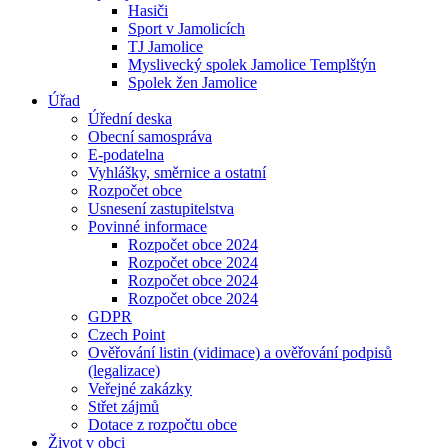
Hasiči
Sport v Jamolicích
TJ Jamolice
Myslivecký spolek Jamolice Templštýn
Spolek žen Jamolice
Úřad
Úřední deska
Obecní samospráva
E-podatelna
Vyhlášky, směrnice a ostatní
Rozpočet obce
Usnesení zastupitelstva
Povinné informace
Rozpočet obce 2024
Rozpočet obce 2024
Rozpočet obce 2024
Rozpočet obce 2024
GDPR
Czech Point
Ověřování listin (vidimace) a ověřování podpisů
(legalizace)
Veřejné zakázky
Střet zájmů
Dotace z rozpočtu obce
Život v obci