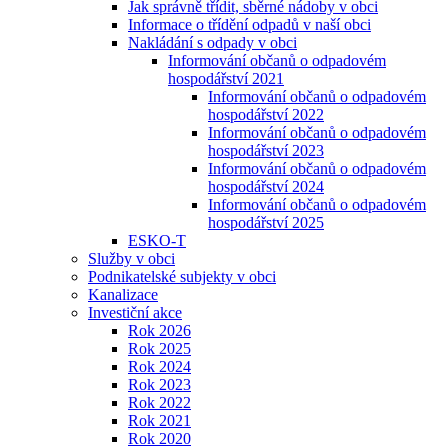
Jak správně třídit, sběrné nádoby v obci
Informace o třídění odpadů v naší obci
Nakládání s odpady v obci
Informování občanů o odpadovém
hospodářství 2021
Informování občanů o odpadovém
hospodářství 2022
Informování občanů o odpadovém
hospodářství 2023
Informování občanů o odpadovém
hospodářství 2024
Informování občanů o odpadovém
hospodářství 2025
ESKO-T
Služby v obci
Podnikatelské subjekty v obci
Kanalizace
Investiční akce
Rok 2026
Rok 2025
Rok 2024
Rok 2023
Rok 2022
Rok 2021
Rok 2020