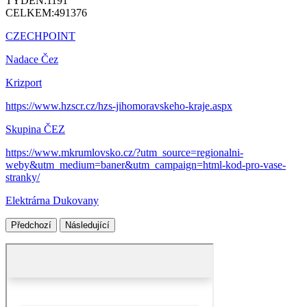
TÝDEN:
1191
CELKEM:
491376
CZECHPOINT
Nadace Čez
Krizport
https://www.hzscr.cz/hzs-jihomoravskeho-kraje.aspx
Skupina ČEZ
https://www.mkrumlovsko.cz/?utm_source=regionalni-
weby&utm_medium=baner&utm_campaign=html-kod-pro-vase-
stranky/
Elektrárna Dukovany
Předchozí
Následující