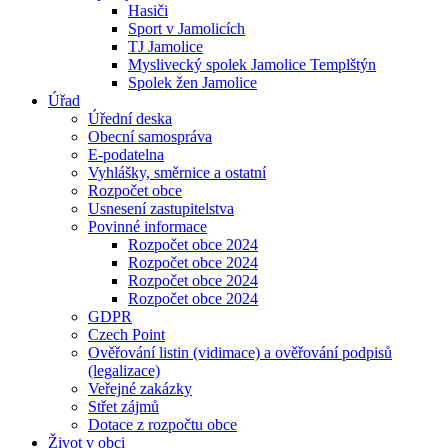
Hasiči
Sport v Jamolicích
TJ Jamolice
Myslivecký spolek Jamolice Templštýn
Spolek žen Jamolice
Úřad
Úřední deska
Obecní samospráva
E-podatelna
Vyhlášky, směrnice a ostatní
Rozpočet obce
Usnesení zastupitelstva
Povinné informace
Rozpočet obce 2024
Rozpočet obce 2024
Rozpočet obce 2024
Rozpočet obce 2024
GDPR
Czech Point
Ověřování listin (vidimace) a ověřování podpisů
(legalizace)
Veřejné zakázky
Střet zájmů
Dotace z rozpočtu obce
Život v obci