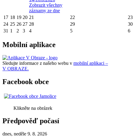
Zobrazit všechny
záznamy ze dne
17
18
19
20
21
22
23
24
25
26
27
28
29
30
31
1
2
3
4
5
6
Mobilní aplikace
Sledujte informace z našeho webu v
mobilní aplikaci –
V OBRAZE.
Facebook obce
Klikněte na obrázek
Předpověď počasí
dnes, neděle 9. 8. 2026