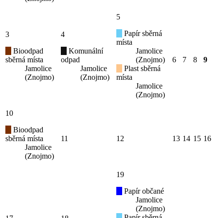
5
Papír sběrná
3
4
místa
Bioodpad
Komunální
Jamolice
sběrná místa
odpad
(Znojmo)
6
7
8
9
Jamolice
Jamolice
Plast sběrná
(Znojmo)
(Znojmo)
místa
Jamolice
(Znojmo)
10
Bioodpad
sběrná místa
11
12
13
14
15
16
Jamolice
(Znojmo)
19
Papír občané
Jamolice
(Znojmo)
Papír sběrná