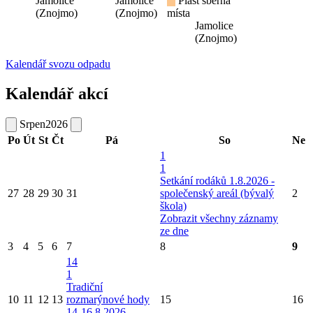
Jamolice
Jamolice
Plast sběrná
(Znojmo)
(Znojmo)
místa
Jamolice
(Znojmo)
Kalendář svozu odpadu
Kalendář akcí
Srpen
2026
Po
Út
St
Čt
Pá
So
Ne
1
1
Setkání rodáků 1.8.2026 -
27
28
29
30
31
společenský areál (bývalý
2
škola)
Zobrazit všechny záznamy
ze dne
3
4
5
6
7
8
9
14
1
Tradiční
10
11
12
13
rozmarýnové hody
15
16
14-16.8.2026