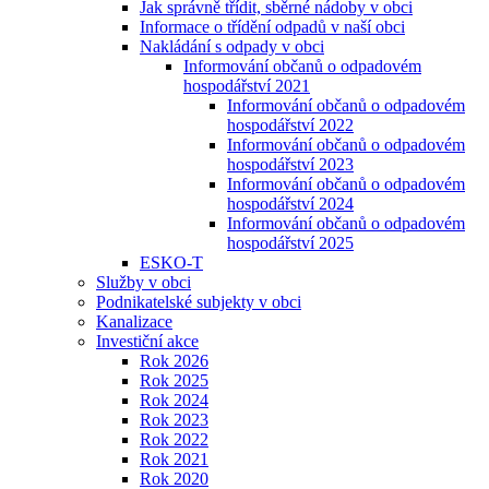
Jak správně třídit, sběrné nádoby v obci
Informace o třídění odpadů v naší obci
Nakládání s odpady v obci
Informování občanů o odpadovém
hospodářství 2021
Informování občanů o odpadovém
hospodářství 2022
Informování občanů o odpadovém
hospodářství 2023
Informování občanů o odpadovém
hospodářství 2024
Informování občanů o odpadovém
hospodářství 2025
ESKO-T
Služby v obci
Podnikatelské subjekty v obci
Kanalizace
Investiční akce
Rok 2026
Rok 2025
Rok 2024
Rok 2023
Rok 2022
Rok 2021
Rok 2020