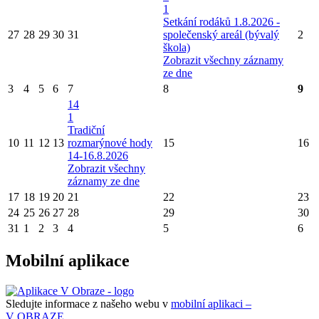
1
Setkání rodáků 1.8.2026 -
27
28
29
30
31
společenský areál (bývalý
2
škola)
Zobrazit všechny záznamy
ze dne
3
4
5
6
7
8
9
14
1
Tradiční
10
11
12
13
rozmarýnové hody
15
16
14-16.8.2026
Zobrazit všechny
záznamy ze dne
17
18
19
20
21
22
23
24
25
26
27
28
29
30
31
1
2
3
4
5
6
Mobilní aplikace
Sledujte informace z našeho webu v
mobilní aplikaci –
V OBRAZE.