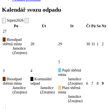
Kalendář svozu odpadu
Srpen
2026
Po
Út
St
Čt
Pá
So
Ne
27
Bioodpad
sběrná místa
28
29
30
31
1
2
Jamolice
(Znojmo)
5
Papír sběrná
3
4
místa
Bioodpad
Komunální
Jamolice
sběrná místa
odpad
(Znojmo)
6
7
8
9
Jamolice
Jamolice
Plast sběrná
(Znojmo)
(Znojmo)
místa
Jamolice
(Znojmo)