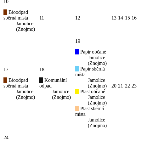
10
Bioodpad
sběrná místa
11
12
13
14
15
16
Jamolice
(Znojmo)
19
Papír občané
Jamolice
(Znojmo)
Papír sběrná
17
18
místa
Bioodpad
Komunální
Jamolice
sběrná místa
odpad
(Znojmo)
20
21
22
23
Jamolice
Jamolice
Plast občané
(Znojmo)
(Znojmo)
Jamolice
(Znojmo)
Plast sběrná
místa
Jamolice
(Znojmo)
24