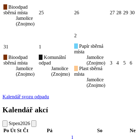
Bioodpad
sběrná místa
25
26
27
28
29
30
Jamolice
(Znojmo)
2
Papír sběrná
31
1
místa
Bioodpad
Komunální
Jamolice
sběrná místa
odpad
(Znojmo)
3
4
5
6
Jamolice
Jamolice
Plast sběrná
(Znojmo)
(Znojmo)
místa
Jamolice
(Znojmo)
Kalendář svozu odpadu
Kalendář akcí
Srpen
2026
Po
Út
St
Čt
Pá
So
Ne
1