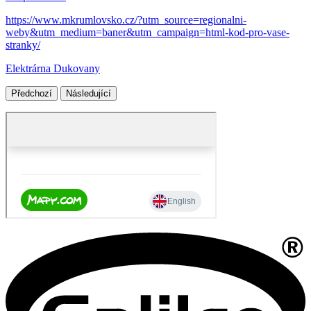
https://www.mkrumlovsko.cz/?utm_source=regionalni-
weby&utm_medium=baner&utm_campaign=html-kod-pro-vase-
stranky/
Elektrárna Dukovany
Předchozí
Následující