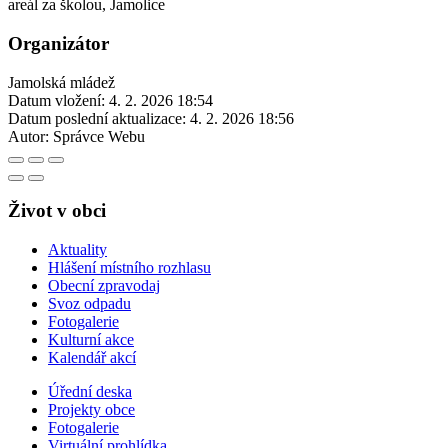
areál za školou, Jamolice
Organizátor
Jamolská mládež
Datum vložení:
4. 2. 2026 18:54
Datum poslední aktualizace:
4. 2. 2026 18:56
Autor:
Správce Webu
Život v obci
Aktuality
Hlášení místního rozhlasu
Obecní zpravodaj
Svoz odpadu
Fotogalerie
Kulturní akce
Kalendář akcí
Úřední deska
Projekty obce
Fotogalerie
Virtuální prohlídka