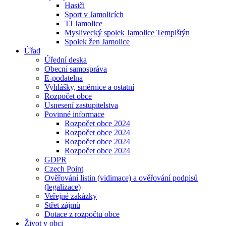
Hasiči
Sport v Jamolicích
TJ Jamolice
Myslivecký spolek Jamolice Templštýn
Spolek žen Jamolice
Úřad
Úřední deska
Obecní samospráva
E-podatelna
Vyhlášky, směrnice a ostatní
Rozpočet obce
Usnesení zastupitelstva
Povinné informace
Rozpočet obce 2024
Rozpočet obce 2024
Rozpočet obce 2024
Rozpočet obce 2024
GDPR
Czech Point
Ověřování listin (vidimace) a ověřování podpisů
(legalizace)
Veřejné zakázky
Střet zájmů
Dotace z rozpočtu obce
Život v obci