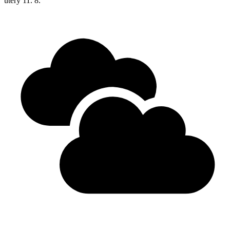
úterý
11. 8.