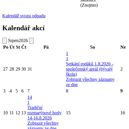
(Znojmo)
Kalendář svozu odpadu
Kalendář akcí
Srpen
2026
Po
Út
St
Čt
Pá
So
Ne
1
1
Setkání rodáků 1.8.2026 -
27
28
29
30
31
společenský areál (bývalý
2
škola)
Zobrazit všechny záznamy
ze dne
3
4
5
6
7
8
9
14
1
Tradiční
10
11
12
13
rozmarýnové hody
15
16
14-16.8.2026
Zobrazit všechny
záznamy ze dne