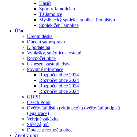
Hasiči
Sport v Jamolicích
TJ Jamolice
Myslivecký spolek Jamolice Templštýn
Spolek žen Jamolice
Úřad
Úřední deska
Obecní samospráva
E-podatelna
Vyhlášky, směrnice a ostatní
Rozpočet obce
Usnesení zastupitelstva
Povinné informace
Rozpočet obce 2024
Rozpočet obce 2024
Rozpočet obce 2024
Rozpočet obce 2024
GDPR
Czech Point
Ověřování listin (vidimace) a ověřování podpisů
(legalizace)
Veřejné zakázky
Střet zájmů
Dotace z rozpočtu obce
Život v obci