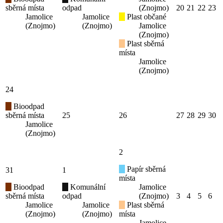
sběrná místa
odpad
(Znojmo)
20
21
22
23
Jamolice
Jamolice
Plast občané
(Znojmo)
(Znojmo)
Jamolice
(Znojmo)
Plast sběrná
místa
Jamolice
(Znojmo)
24
Bioodpad
sběrná místa
25
26
27
28
29
30
Jamolice
(Znojmo)
2
Papír sběrná
31
1
místa
Bioodpad
Komunální
Jamolice
sběrná místa
odpad
(Znojmo)
3
4
5
6
Jamolice
Jamolice
Plast sběrná
(Znojmo)
(Znojmo)
místa
Jamolice