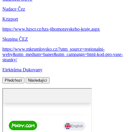
Nadace Čez
Krizport
https://www.hzscr.cz/hzs-jihomoravskeho-kraje.aspx
Skupina ČEZ
https://www.mkrumlovsko.cz/?utm_source=regionalni-
weby&utm_medium=baner&utm_campaign=html-kod-pro-vase-
stranky/
Elektrárna Dukovany
Předchozí
Následující