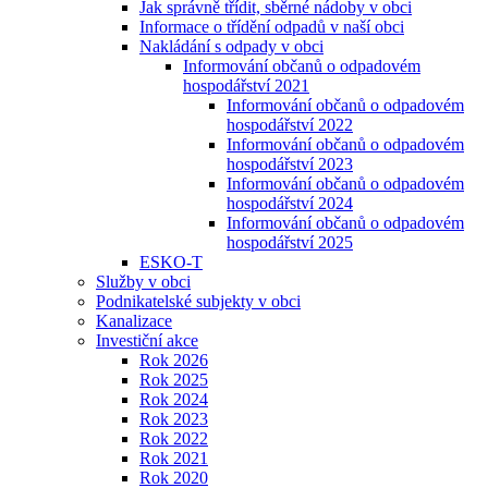
Jak správně třídit, sběrné nádoby v obci
Informace o třídění odpadů v naší obci
Nakládání s odpady v obci
Informování občanů o odpadovém
hospodářství 2021
Informování občanů o odpadovém
hospodářství 2022
Informování občanů o odpadovém
hospodářství 2023
Informování občanů o odpadovém
hospodářství 2024
Informování občanů o odpadovém
hospodářství 2025
ESKO-T
Služby v obci
Podnikatelské subjekty v obci
Kanalizace
Investiční akce
Rok 2026
Rok 2025
Rok 2024
Rok 2023
Rok 2022
Rok 2021
Rok 2020