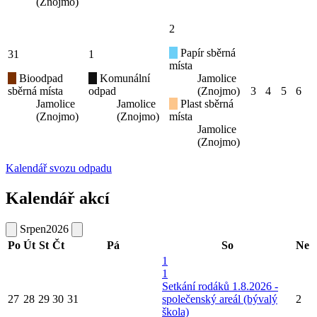
(Znojmo)
2
Papír sběrná
31
1
místa
Bioodpad
Komunální
Jamolice
sběrná místa
odpad
(Znojmo)
3
4
5
6
Jamolice
Jamolice
Plast sběrná
(Znojmo)
(Znojmo)
místa
Jamolice
(Znojmo)
Kalendář svozu odpadu
Kalendář akcí
Srpen
2026
Po
Út
St
Čt
Pá
So
Ne
1
1
Setkání rodáků 1.8.2026 -
27
28
29
30
31
společenský areál (bývalý
2
škola)