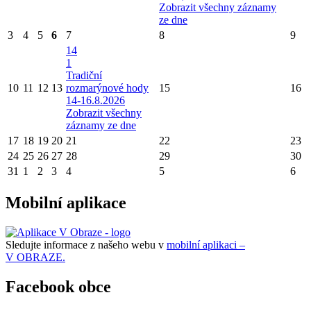
Zobrazit všechny záznamy
ze dne
3
4
5
6
7
8
9
14
1
Tradiční
10
11
12
13
rozmarýnové hody
15
16
14-16.8.2026
Zobrazit všechny
záznamy ze dne
17
18
19
20
21
22
23
24
25
26
27
28
29
30
31
1
2
3
4
5
6
Mobilní aplikace
Sledujte informace z našeho webu v
mobilní aplikaci –
V OBRAZE.
Facebook obce