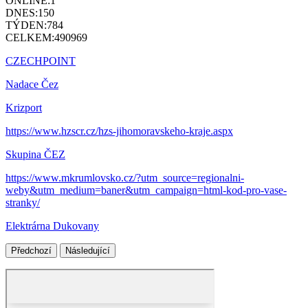
ONLINE:
1
DNES:
150
TÝDEN:
784
CELKEM:
490969
CZECHPOINT
Nadace Čez
Krizport
https://www.hzscr.cz/hzs-jihomoravskeho-kraje.aspx
Skupina ČEZ
https://www.mkrumlovsko.cz/?utm_source=regionalni-
weby&utm_medium=baner&utm_campaign=html-kod-pro-vase-
stranky/
Elektrárna Dukovany
Předchozí
Následující