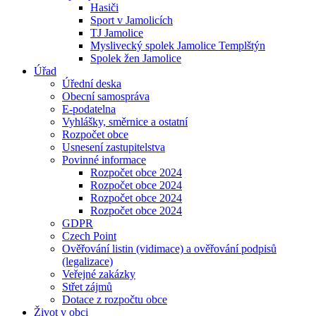
Hasiči
Sport v Jamolicích
TJ Jamolice
Myslivecký spolek Jamolice Templštýn
Spolek žen Jamolice
Úřad
Úřední deska
Obecní samospráva
E-podatelna
Vyhlášky, směrnice a ostatní
Rozpočet obce
Usnesení zastupitelstva
Povinné informace
Rozpočet obce 2024
Rozpočet obce 2024
Rozpočet obce 2024
Rozpočet obce 2024
GDPR
Czech Point
Ověřování listin (vidimace) a ověřování podpisů
(legalizace)
Veřejné zakázky
Střet zájmů
Dotace z rozpočtu obce
Život v obci