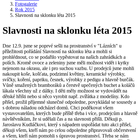
Fotogalerie
Rok 2015
Slavnosti na sklonku léta 2015
Slavnosti na sklonku léta 2015
Dne 12.9. jsme se poprvé sešli na prostranství v "Lázních" u
příležitosti pořádání Slavností na sklonku léta a mohli si
prohlédnout, co se podařilo vypěstovat na našich zahrádkách a
polích. Kromě ovoce a zeleniny jsme měli možnost vidět i kytky
nejenom na okrasu, ale i pro suchou vazbu. U prodejců jsme mohli
nakoupit koše, košťata, podzimní květiny, keramické výrobky,
svíčky, koření, papriku, česnek, výrobky z pedigu a hlavně burčák.
Vůně smažených bramboráků a čerstvě upečených buchet a koláčů
lákala všechny už z dálky. I děti měly možnost se vydovádět na
dětské hřišti nebo si něco vyrobit např. zvířátka z modelíny. Kdo
přišel, prožil příjemné slunečné odpoledne, povykládal se sousedy a
s dobrou náladou odcházel domů. Chci poděkovat všem
vystavovatelům, kterých bude příště třeba i více, prodejcům a hlavně
návštěvníkům, že si udělali čas a na slavnosti přišli. Děkuji p.
Jaroslavu Kudláčkovi, který s nápadem uspořádat tuto akci přišel,
děkuji všem, kteří nám po celou odpoledne připravovali občerstvení
a všem, kteří nám pomohli s úpravou prostranství. Třeba se nám