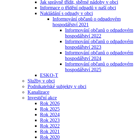
Jak správně třídit, sběrné nádoby v obci
Informace o třídění odpadů v naší obci
Nakládání s odpady v obci
Informování občanů o odpadovém
hospodářství 2021
Informování občanů o odpadovém
hospodářství 2022
Informování občanů o odpadovém
hospodářství 2023
Informování občanů o odpadovém
hospodářství 2024
Informování občanů o odpadovém
hospodářství 2025
ESKO-T
Služby v obci
Podnikatelské subjekty v obci
Kanalizace
Investiční akce
Rok 2026
Rok 2025
Rok 2024
Rok 2023
Rok 2022
Rok 2021
Rok 2020