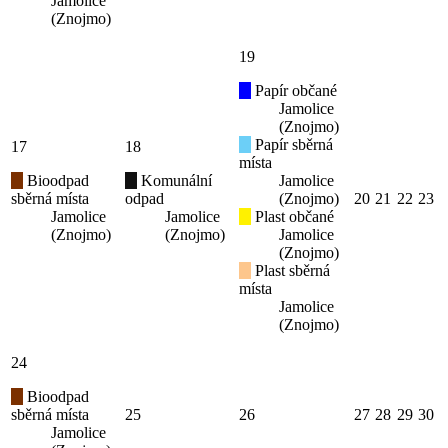
Jamolice
(Znojmo)
19
Papír občané
Jamolice
(Znojmo)
Papír sběrná
17
18
místa
Bioodpad
Komunální
Jamolice
sběrná místa
odpad
(Znojmo)
20
21
22
23
Jamolice
Jamolice
Plast občané
(Znojmo)
(Znojmo)
Jamolice
(Znojmo)
Plast sběrná
místa
Jamolice
(Znojmo)
24
Bioodpad
sběrná místa
25
26
27
28
29
30
Jamolice