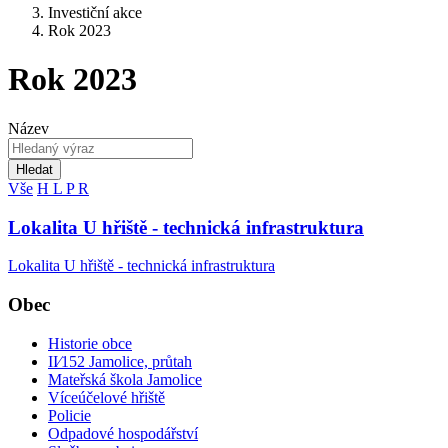
Investiční akce
Rok 2023
Rok 2023
Název
Hledat
Vše
H
L
P
R
Lokalita U hřiště - technická infrastruktura
Lokalita U hřiště - technická infrastruktura
Obec
Historie obce
II⁄152 Jamolice, průtah
Mateřská škola Jamolice
Víceúčelové hřiště
Policie
Odpadové hospodářství