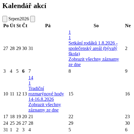
Kalendář akcí
Srpen
2026
Po
Út
St
Čt
Pá
So
Ne
1
1
Setkání rodáků 1.8.2026 -
27
28
29
30
31
společenský areál (bývalý
2
škola)
Zobrazit všechny záznamy
ze dne
3
4
5
6
7
8
9
14
1
Tradiční
10
11
12
13
rozmarýnové hody
15
16
14-16.8.2026
Zobrazit všechny
záznamy ze dne
17
18
19
20
21
22
23
24
25
26
27
28
29
30
31
1
2
3
4
5
6