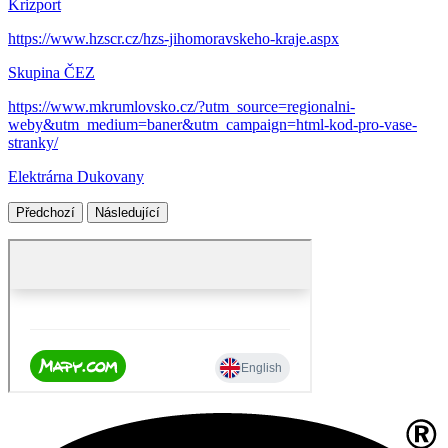
Krizport
https://www.hzscr.cz/hzs-jihomoravskeho-kraje.aspx
Skupina ČEZ
https://www.mkrumlovsko.cz/?utm_source=regionalni-
weby&utm_medium=baner&utm_campaign=html-kod-pro-vase-
stranky/
Elektrárna Dukovany
Předchozí
Následující