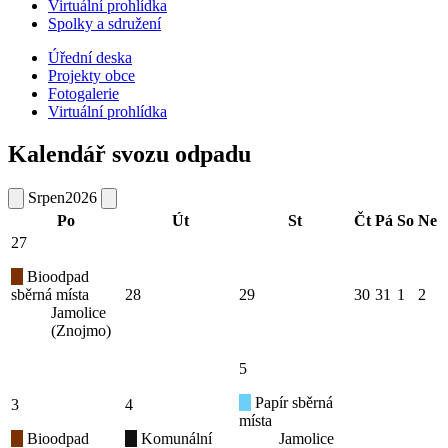
Virtuální prohlídka
Spolky a sdružení
Úřední deska
Projekty obce
Fotogalerie
Virtuální prohlídka
Kalendář svozu odpadu
Srpen
2026
Po
Út
St
Čt
Pá
So
Ne
27
Bioodpad
sběrná místa
28
29
30
31
1
2
Jamolice
(Znojmo)
5
Papír sběrná
3
4
místa
Bioodpad
Komunální
Jamolice