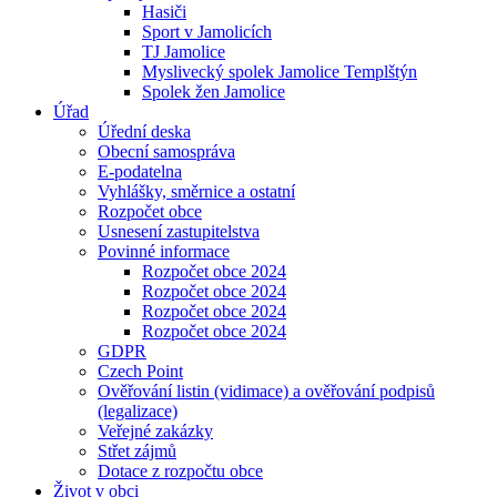
Hasiči
Sport v Jamolicích
TJ Jamolice
Myslivecký spolek Jamolice Templštýn
Spolek žen Jamolice
Úřad
Úřední deska
Obecní samospráva
E-podatelna
Vyhlášky, směrnice a ostatní
Rozpočet obce
Usnesení zastupitelstva
Povinné informace
Rozpočet obce 2024
Rozpočet obce 2024
Rozpočet obce 2024
Rozpočet obce 2024
GDPR
Czech Point
Ověřování listin (vidimace) a ověřování podpisů
(legalizace)
Veřejné zakázky
Střet zájmů
Dotace z rozpočtu obce
Život v obci