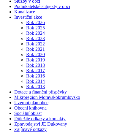
Služby v obci
Podnikatelské subjekty v obci
Kanalizace
Investiční akce
Rok 2026
Rok 2025
Rok 2024
Rok 2023
Rok 2022
Rok 2021
Rok 2020
Rok 2019
Rok 2018
Rok 2017
Rok 2016
Rok 2014
Rok 2013
Dotace a finanční příspěvky
Mikroregion Moravskokrumlovsko
Územní plán obce
Obecní knihovna
Sociální oblast
Důležité odkazy a kontakty
Zpravodajství JE Dukovany
Zajímavé odkazy