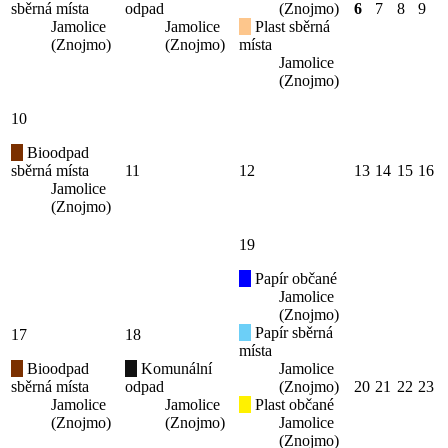
sběrná místa
odpad
(Znojmo)
6
7
8
9
Jamolice
Jamolice
Plast sběrná
(Znojmo)
(Znojmo)
místa
Jamolice
(Znojmo)
10
Bioodpad
sběrná místa
11
12
13
14
15
16
Jamolice
(Znojmo)
19
Papír občané
Jamolice
(Znojmo)
Papír sběrná
17
18
místa
Bioodpad
Komunální
Jamolice
sběrná místa
odpad
(Znojmo)
20
21
22
23
Jamolice
Jamolice
Plast občané
(Znojmo)
(Znojmo)
Jamolice
(Znojmo)