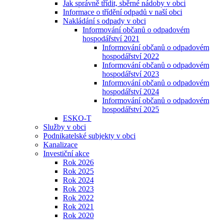
Jak správně třídit, sběrné nádoby v obci
Informace o třídění odpadů v naší obci
Nakládání s odpady v obci
Informování občanů o odpadovém
hospodářství 2021
Informování občanů o odpadovém
hospodářství 2022
Informování občanů o odpadovém
hospodářství 2023
Informování občanů o odpadovém
hospodářství 2024
Informování občanů o odpadovém
hospodářství 2025
ESKO-T
Služby v obci
Podnikatelské subjekty v obci
Kanalizace
Investiční akce
Rok 2026
Rok 2025
Rok 2024
Rok 2023
Rok 2022
Rok 2021
Rok 2020