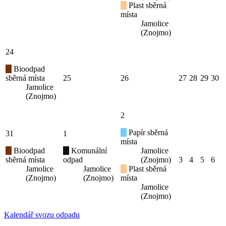
Plast sběrná
místa
Jamolice
(Znojmo)
24
Bioodpad
sběrná místa
25
26
27
28
29
30
Jamolice
(Znojmo)
2
Papír sběrná
31
1
místa
Bioodpad
Komunální
Jamolice
sběrná místa
odpad
(Znojmo)
3
4
5
6
Jamolice
Jamolice
Plast sběrná
(Znojmo)
(Znojmo)
místa
Jamolice
(Znojmo)
Kalendář svozu odpadu