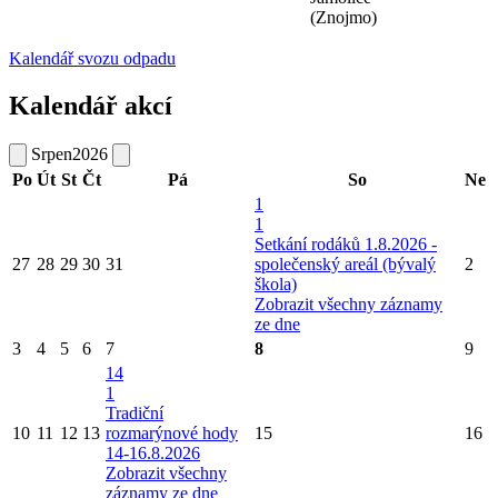
(Znojmo)
Kalendář svozu odpadu
Kalendář akcí
Srpen
2026
Po
Út
St
Čt
Pá
So
Ne
1
1
Setkání rodáků 1.8.2026 -
27
28
29
30
31
společenský areál (bývalý
2
škola)
Zobrazit všechny záznamy
ze dne
3
4
5
6
7
8
9
14
1
Tradiční
10
11
12
13
rozmarýnové hody
15
16
14-16.8.2026
Zobrazit všechny
záznamy ze dne