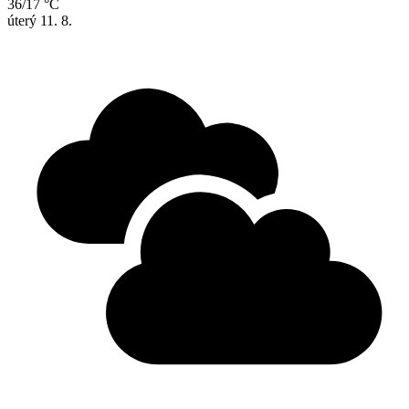
36/17 °C
úterý
11. 8.