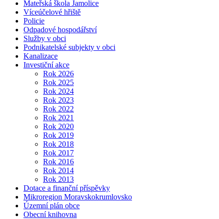
Mateřská škola Jamolice
Víceúčelové hřiště
Policie
Odpadové hospodářství
Služby v obci
Podnikatelské subjekty v obci
Kanalizace
Investiční akce
Rok 2026
Rok 2025
Rok 2024
Rok 2023
Rok 2022
Rok 2021
Rok 2020
Rok 2019
Rok 2018
Rok 2017
Rok 2016
Rok 2014
Rok 2013
Dotace a finanční příspěvky
Mikroregion Moravskokrumlovsko
Územní plán obce
Obecní knihovna