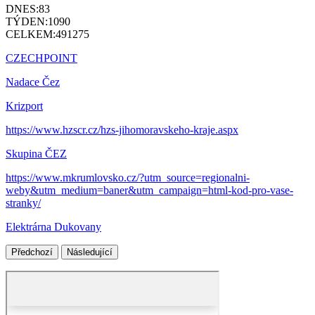
DNES:
83
TÝDEN:
1090
CELKEM:
491275
CZECHPOINT
Nadace Čez
Krizport
https://www.hzscr.cz/hzs-jihomoravskeho-kraje.aspx
Skupina ČEZ
https://www.mkrumlovsko.cz/?utm_source=regionalni-
weby&utm_medium=baner&utm_campaign=html-kod-pro-vase-
stranky/
Elektrárna Dukovany
Předchozí
Následující