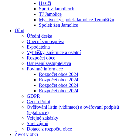
Hasiči
Sport v Jamolicích
TJ Jamolice
Myslivecký spolek Jamolice Templštýn
Spolek žen Jamolice
Úřad
Úřední deska
Obecní samospráva
E-podatelna
Vyhlášky, směrnice a ostatní
Rozpočet obce
Usnesení zastupitelstva
Povinné informace
Rozpočet obce 2024
Rozpočet obce 2024
Rozpočet obce 2024
Rozpočet obce 2024
GDPR
Czech Point
Ověřování listin (vidimace) a ověřování podpisů
(legalizace)
Veřejné zakázky
Střet zájmů
Dotace z rozpočtu obce
Život v obci