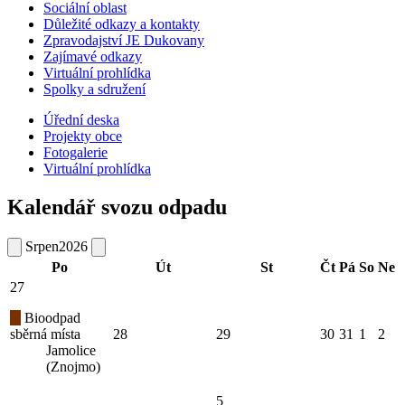
Sociální oblast
Důležité odkazy a kontakty
Zpravodajství JE Dukovany
Zajímavé odkazy
Virtuální prohlídka
Spolky a sdružení
Úřední deska
Projekty obce
Fotogalerie
Virtuální prohlídka
Kalendář svozu odpadu
Srpen
2026
Po
Út
St
Čt
Pá
So
Ne
27
Bioodpad
sběrná místa
28
29
30
31
1
2
Jamolice
(Znojmo)
5