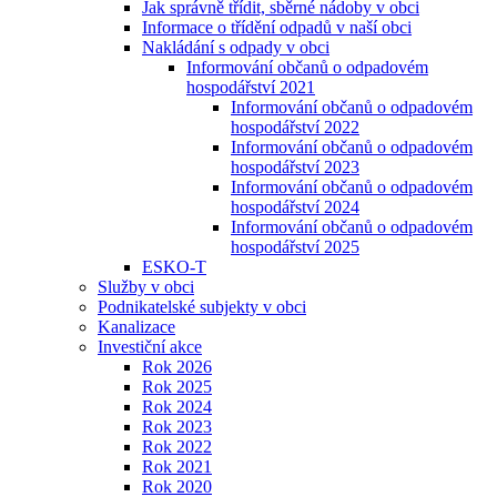
Jak správně třídit, sběrné nádoby v obci
Informace o třídění odpadů v naší obci
Nakládání s odpady v obci
Informování občanů o odpadovém
hospodářství 2021
Informování občanů o odpadovém
hospodářství 2022
Informování občanů o odpadovém
hospodářství 2023
Informování občanů o odpadovém
hospodářství 2024
Informování občanů o odpadovém
hospodářství 2025
ESKO-T
Služby v obci
Podnikatelské subjekty v obci
Kanalizace
Investiční akce
Rok 2026
Rok 2025
Rok 2024
Rok 2023
Rok 2022
Rok 2021
Rok 2020