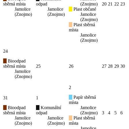
sběrná místa
odpad
(Znojmo)
20
21
22
23
Jamolice
Jamolice
Plast občané
(Znojmo)
(Znojmo)
Jamolice
(Znojmo)
Plast sběrná
místa
Jamolice
(Znojmo)
24
Bioodpad
sběrná místa
25
26
27
28
29
30
Jamolice
(Znojmo)
2
Papír sběrná
31
1
místa
Bioodpad
Komunální
Jamolice
sběrná místa
odpad
(Znojmo)
3
4
5
6
Jamolice
Jamolice
Plast sběrná
(Znojmo)
(Znojmo)
místa
Jamolice