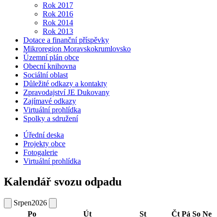
Rok 2017
Rok 2016
Rok 2014
Rok 2013
Dotace a finanční příspěvky
Mikroregion Moravskokrumlovsko
Územní plán obce
Obecní knihovna
Sociální oblast
Důležité odkazy a kontakty
Zpravodajství JE Dukovany
Zajímavé odkazy
Virtuální prohlídka
Spolky a sdružení
Úřední deska
Projekty obce
Fotogalerie
Virtuální prohlídka
Kalendář svozu odpadu
Srpen
2026
Po
Út
St
Čt
Pá
So
Ne