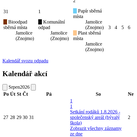
2
Papír sběrná
31
1
místa
Bioodpad
Komunální
Jamolice
sběrná místa
odpad
(Znojmo)
3
4
5
6
Jamolice
Jamolice
Plast sběrná
(Znojmo)
(Znojmo)
místa
Jamolice
(Znojmo)
Kalendář svozu odpadu
Kalendář akcí
Srpen
2026
Po
Út
St
Čt
Pá
So
Ne
1
1
Setkání rodáků 1.8.2026 -
27
28
29
30
31
společenský areál (bývalý
2
škola)
Zobrazit všechny záznamy
ze dne