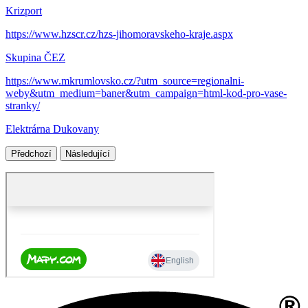
Krizport
https://www.hzscr.cz/hzs-jihomoravskeho-kraje.aspx
Skupina ČEZ
https://www.mkrumlovsko.cz/?utm_source=regionalni-
weby&utm_medium=baner&utm_campaign=html-kod-pro-vase-
stranky/
Elektrárna Dukovany
Předchozí
Následující