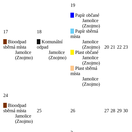
19
Papír občané
Jamolice
(Znojmo)
Papír sběrná
17
18
místa
Bioodpad
Komunální
Jamolice
sběrná místa
odpad
(Znojmo)
20
21
22
23
Jamolice
Jamolice
Plast občané
(Znojmo)
(Znojmo)
Jamolice
(Znojmo)
Plast sběrná
místa
Jamolice
(Znojmo)
24
Bioodpad
sběrná místa
25
26
27
28
29
30
Jamolice
(Znojmo)