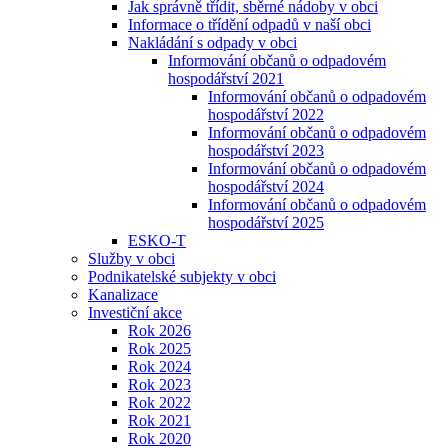
Jak správně třídit, sběrné nádoby v obci
Informace o třídění odpadů v naší obci
Nakládání s odpady v obci
Informování občanů o odpadovém
hospodářství 2021
Informování občanů o odpadovém
hospodářství 2022
Informování občanů o odpadovém
hospodářství 2023
Informování občanů o odpadovém
hospodářství 2024
Informování občanů o odpadovém
hospodářství 2025
ESKO-T
Služby v obci
Podnikatelské subjekty v obci
Kanalizace
Investiční akce
Rok 2026
Rok 2025
Rok 2024
Rok 2023
Rok 2022
Rok 2021
Rok 2020