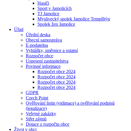
Hasiči
Sport v Jamolicích
TJ Jamolice
Myslivecký spolek Jamolice Templštýn
Spolek žen Jamolice
Úřad
Úřední deska
Obecní samospráva
E-podatelna
Vyhlášky, směrnice a ostatní
Rozpočet obce
Usnesení zastupitelstva
Povinné informace
Rozpočet obce 2024
Rozpočet obce 2024
Rozpočet obce 2024
Rozpočet obce 2024
GDPR
Czech Point
Ověřování listin (vidimace) a ověřování podpisů
(legalizace)
Veřejné zakázky
Střet zájmů
Dotace z rozpočtu obce
Život v obci