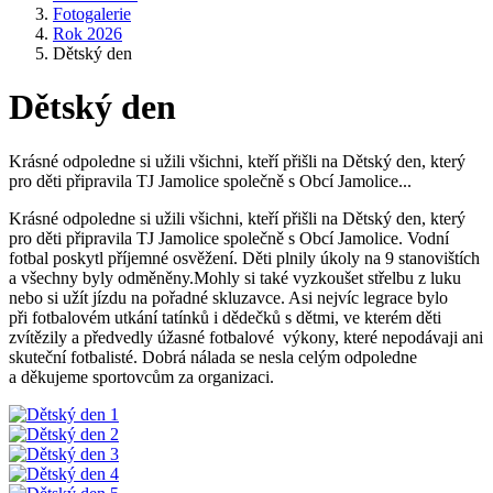
Fotogalerie
Rok 2026
Dětský den
Dětský den
Krásné odpoledne si užili všichni, kteří přišli na Dětský den, který
pro děti připravila TJ Jamolice společně s Obcí Jamolice...
Krásné odpoledne si užili všichni, kteří přišli na Dětský den, který
pro děti připravila TJ Jamolice společně s Obcí Jamolice. Vodní
fotbal poskytl příjemné osvěžení. Děti plnily úkoly na 9 stanovištích
a všechny byly odměněny.Mohly si také vyzkoušet střelbu z luku
nebo si užít jízdu na pořadné skluzavce. Asi nejvíc legrace bylo
při fotbalovém utkání tatínků i dědečků s dětmi, ve kterém děti
zvítězily a předvedly úžasné fotbalové výkony, které nepodávaji ani
skuteční fotbalisté. Dobrá nálada se nesla celým odpoledne
a děkujeme sportovcům za organizaci.