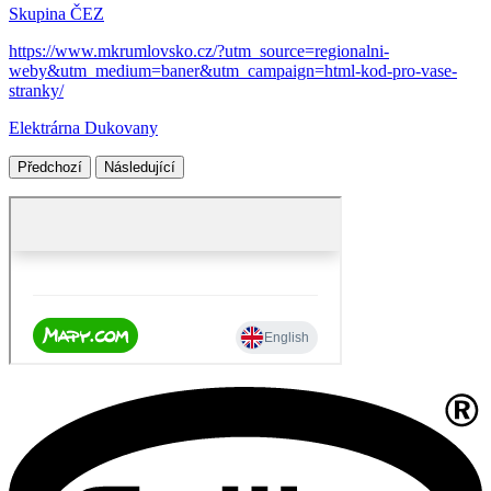
Skupina ČEZ
https://www.mkrumlovsko.cz/?utm_source=regionalni-
weby&utm_medium=baner&utm_campaign=html-kod-pro-vase-
stranky/
Elektrárna Dukovany
Předchozí
Následující