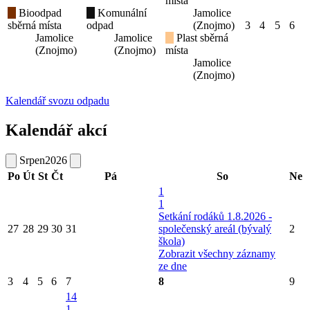
místa
Bioodpad
Komunální
Jamolice
sběrná místa
odpad
(Znojmo)
3
4
5
6
Jamolice
Jamolice
Plast sběrná
(Znojmo)
(Znojmo)
místa
Jamolice
(Znojmo)
Kalendář svozu odpadu
Kalendář akcí
Srpen
2026
Po
Út
St
Čt
Pá
So
Ne
1
1
Setkání rodáků 1.8.2026 -
27
28
29
30
31
společenský areál (bývalý
2
škola)
Zobrazit všechny záznamy
ze dne
3
4
5
6
7
8
9
14
1