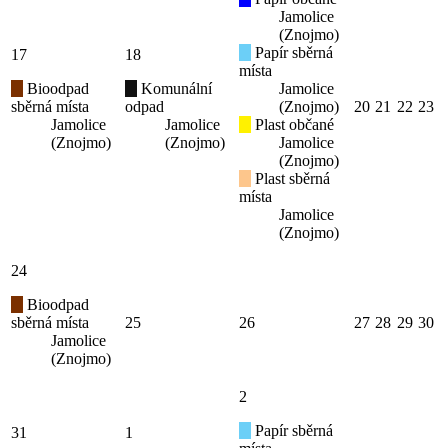
Jamolice
(Znojmo)
Papír sběrná
17
18
místa
Bioodpad
Komunální
Jamolice
sběrná místa
odpad
(Znojmo)
20
21
22
23
Jamolice
Jamolice
Plast občané
(Znojmo)
(Znojmo)
Jamolice
(Znojmo)
Plast sběrná
místa
Jamolice
(Znojmo)
24
Bioodpad
sběrná místa
25
26
27
28
29
30
Jamolice
(Znojmo)
2
Papír sběrná
31
1