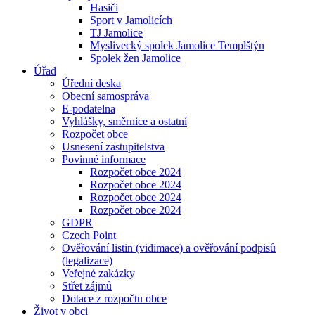
Hasiči
Sport v Jamolicích
TJ Jamolice
Myslivecký spolek Jamolice Templštýn
Spolek žen Jamolice
Úřad
Úřední deska
Obecní samospráva
E-podatelna
Vyhlášky, směrnice a ostatní
Rozpočet obce
Usnesení zastupitelstva
Povinné informace
Rozpočet obce 2024
Rozpočet obce 2024
Rozpočet obce 2024
Rozpočet obce 2024
GDPR
Czech Point
Ověřování listin (vidimace) a ověřování podpisů
(legalizace)
Veřejné zakázky
Střet zájmů
Dotace z rozpočtu obce
Život v obci