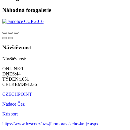
Náhodná fotogalerie
Návštěvnost
Návštěvnost:
ONLINE:
1
DNES:
44
TÝDEN:
1051
CELKEM:
491236
CZECHPOINT
Nadace Čez
Krizport
https://www.hzscr.cz/hzs-jihomoravskeho-kraje.aspx