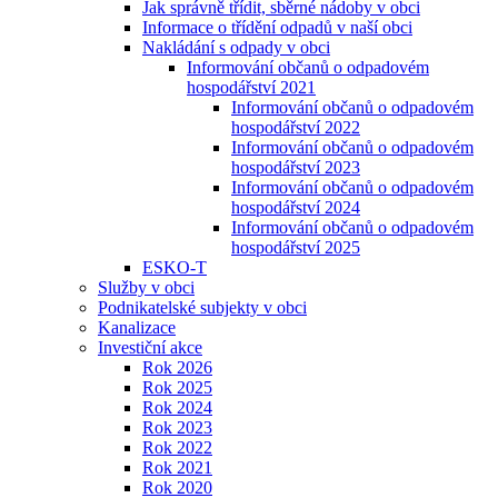
Jak správně třídit, sběrné nádoby v obci
Informace o třídění odpadů v naší obci
Nakládání s odpady v obci
Informování občanů o odpadovém
hospodářství 2021
Informování občanů o odpadovém
hospodářství 2022
Informování občanů o odpadovém
hospodářství 2023
Informování občanů o odpadovém
hospodářství 2024
Informování občanů o odpadovém
hospodářství 2025
ESKO-T
Služby v obci
Podnikatelské subjekty v obci
Kanalizace
Investiční akce
Rok 2026
Rok 2025
Rok 2024
Rok 2023
Rok 2022
Rok 2021
Rok 2020