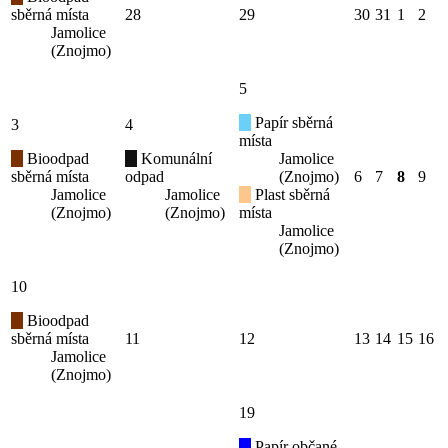
sběrná místa
28
29
30
31
1
2
Jamolice
(Znojmo)
5
Papír sběrná
3
4
místa
Bioodpad
Komunální
Jamolice
sběrná místa
odpad
(Znojmo)
6
7
8
9
Jamolice
Jamolice
Plast sběrná
(Znojmo)
(Znojmo)
místa
Jamolice
(Znojmo)
10
Bioodpad
sběrná místa
11
12
13
14
15
16
Jamolice
(Znojmo)
19
Papír občané