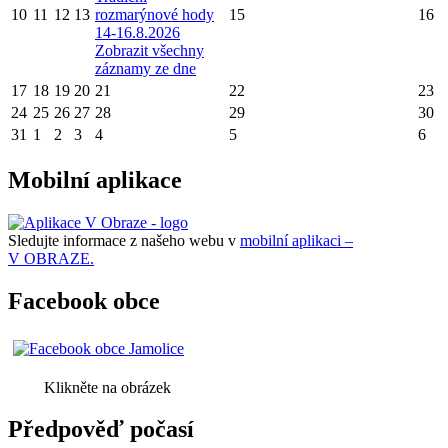
10
11
12
13
rozmarýnové hody
15
16
14-16.8.2026
Zobrazit všechny
záznamy ze dne
17
18
19
20
21
22
23
24
25
26
27
28
29
30
31
1
2
3
4
5
6
Mobilní aplikace
Sledujte informace z našeho webu v
mobilní aplikaci –
V OBRAZE.
Facebook obce
Klikněte na obrázek
Předpověď počasí