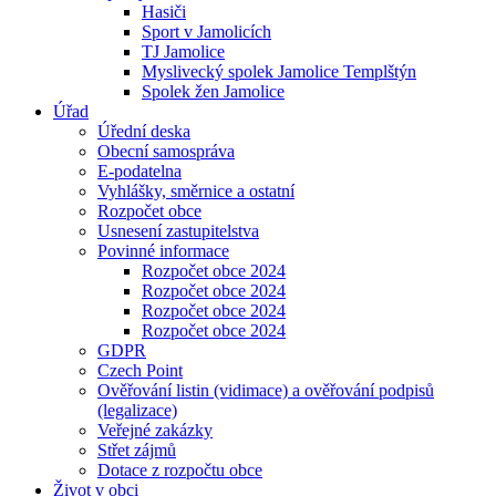
Hasiči
Sport v Jamolicích
TJ Jamolice
Myslivecký spolek Jamolice Templštýn
Spolek žen Jamolice
Úřad
Úřední deska
Obecní samospráva
E-podatelna
Vyhlášky, směrnice a ostatní
Rozpočet obce
Usnesení zastupitelstva
Povinné informace
Rozpočet obce 2024
Rozpočet obce 2024
Rozpočet obce 2024
Rozpočet obce 2024
GDPR
Czech Point
Ověřování listin (vidimace) a ověřování podpisů
(legalizace)
Veřejné zakázky
Střet zájmů
Dotace z rozpočtu obce
Život v obci