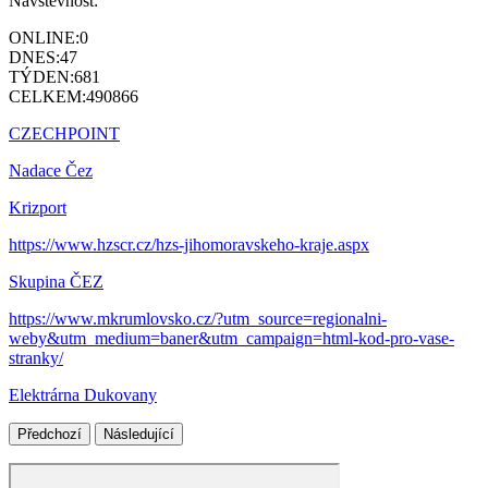
Návštěvnost:
ONLINE:
0
DNES:
47
TÝDEN:
681
CELKEM:
490866
CZECHPOINT
Nadace Čez
Krizport
https://www.hzscr.cz/hzs-jihomoravskeho-kraje.aspx
Skupina ČEZ
https://www.mkrumlovsko.cz/?utm_source=regionalni-
weby&utm_medium=baner&utm_campaign=html-kod-pro-vase-
stranky/
Elektrárna Dukovany
Předchozí
Následující