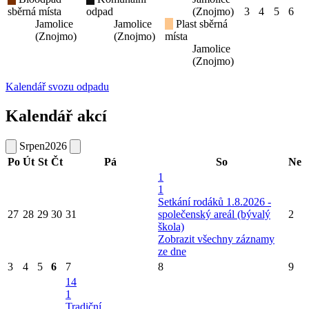
sběrná místa
odpad
(Znojmo)
3
4
5
6
Jamolice
Jamolice
Plast sběrná
(Znojmo)
(Znojmo)
místa
Jamolice
(Znojmo)
Kalendář svozu odpadu
Kalendář akcí
Srpen
2026
Po
Út
St
Čt
Pá
So
Ne
1
1
Setkání rodáků 1.8.2026 -
27
28
29
30
31
společenský areál (bývalý
2
škola)
Zobrazit všechny záznamy
ze dne
3
4
5
6
7
8
9
14
1
Tradiční