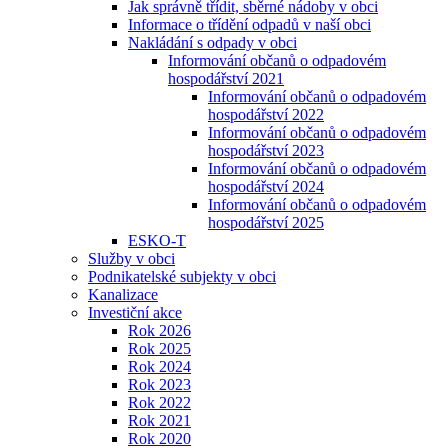
Jak správně třídit, sběrné nádoby v obci
Informace o třídění odpadů v naší obci
Nakládání s odpady v obci
Informování občanů o odpadovém
hospodářství 2021
Informování občanů o odpadovém
hospodářství 2022
Informování občanů o odpadovém
hospodářství 2023
Informování občanů o odpadovém
hospodářství 2024
Informování občanů o odpadovém
hospodářství 2025
ESKO-T
Služby v obci
Podnikatelské subjekty v obci
Kanalizace
Investiční akce
Rok 2026
Rok 2025
Rok 2024
Rok 2023
Rok 2022
Rok 2021
Rok 2020