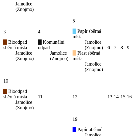
Jamolice
(Znojmo)
5
Papír sběrná
3
4
místa
Bioodpad
Komunální
Jamolice
sběrná místa
odpad
(Znojmo)
6
7
8
9
Jamolice
Jamolice
Plast sběrná
(Znojmo)
(Znojmo)
místa
Jamolice
(Znojmo)
10
Bioodpad
sběrná místa
11
12
13
14
15
16
Jamolice
(Znojmo)
19
Papír občané
Jamolice