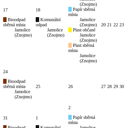
(Znojmo)
Papír sběrná
17
18
místa
Bioodpad
Komunální
Jamolice
sběrná místa
odpad
(Znojmo)
20
21
22
23
Jamolice
Jamolice
Plast občané
(Znojmo)
(Znojmo)
Jamolice
(Znojmo)
Plast sběrná
místa
Jamolice
(Znojmo)
24
Bioodpad
sběrná místa
25
26
27
28
29
30
Jamolice
(Znojmo)
2
Papír sběrná
31
1
místa
Bioodpad
Komunální
Jamolice