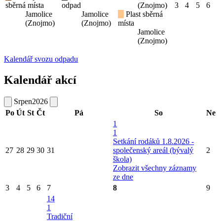
sběrná místa
odpad
(Znojmo)
3
4
5
6
Jamolice
Jamolice
Plast sběrná
(Znojmo)
(Znojmo)
místa
Jamolice
(Znojmo)
Kalendář svozu odpadu
Kalendář akcí
Srpen
2026
Po
Út
St
Čt
Pá
So
Ne
1
1
Setkání rodáků 1.8.2026 -
27
28
29
30
31
společenský areál (bývalý
2
škola)
Zobrazit všechny záznamy
ze dne
3
4
5
6
7
8
9
14
1
Tradiční