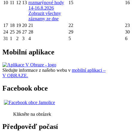
10
11
12
13
rozmarýnové hody
15
16
14-16.8.2026
Zobrazit všechny
záznamy ze dne
17
18
19
20
21
22
23
24
25
26
27
28
29
30
31
1
2
3
4
5
6
Mobilní aplikace
Sledujte informace z našeho webu v
mobilní aplikaci –
V OBRAZE.
Facebook obce
Klikněte na obrázek
Předpověď počasí