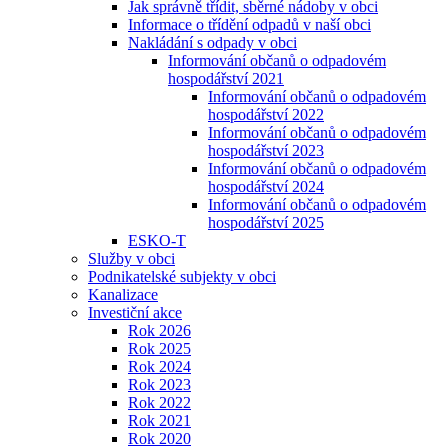
Jak správně třídit, sběrné nádoby v obci
Informace o třídění odpadů v naší obci
Nakládání s odpady v obci
Informování občanů o odpadovém
hospodářství 2021
Informování občanů o odpadovém
hospodářství 2022
Informování občanů o odpadovém
hospodářství 2023
Informování občanů o odpadovém
hospodářství 2024
Informování občanů o odpadovém
hospodářství 2025
ESKO-T
Služby v obci
Podnikatelské subjekty v obci
Kanalizace
Investiční akce
Rok 2026
Rok 2025
Rok 2024
Rok 2023
Rok 2022
Rok 2021
Rok 2020