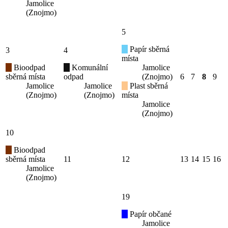
Jamolice
(Znojmo)
5
Papír sběrná
3
4
místa
Bioodpad
Komunální
Jamolice
sběrná místa
odpad
(Znojmo)
6
7
8
9
Jamolice
Jamolice
Plast sběrná
(Znojmo)
(Znojmo)
místa
Jamolice
(Znojmo)
10
Bioodpad
sběrná místa
11
12
13
14
15
16
Jamolice
(Znojmo)
19
Papír občané
Jamolice