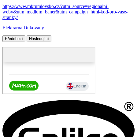
https://www.mkrumlovsko.cz/?utm_source=regionalni-
weby&utm_medium=baner&utm_campaign=html-kod-pro-vase-
stranky/
Elektrárna Dukovany
Předchozí
Následující