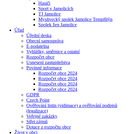
Hasiči
Sport v Jamolicích
TJ Jamolice
Myslivecký spolek Jamolice Templštýn
Spolek žen Jamolice
Úřad
Úřední deska
Obecní samospráva
E-podatelna
Vyhlášky, směrnice a ostatní
Rozpočet obce
Usnesení zastupitelstva
Povinné informace
Rozpočet obce 2024
Rozpočet obce 2024
Rozpočet obce 2024
Rozpočet obce 2024
GDPR
Czech Point
Ověřování listin (vidimace) a ověřování podpisů
(legalizace)
Veřejné zakázky
Střet zájmů
Dotace z rozpočtu obce
Život v obci