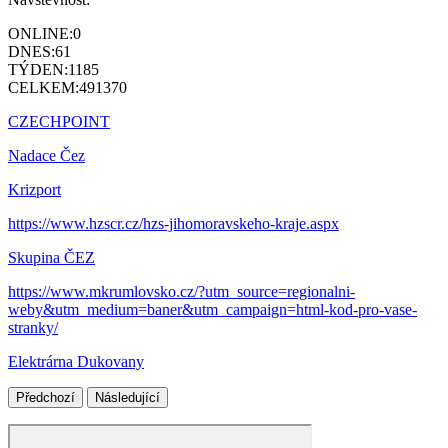
ONLINE:
0
DNES:
61
TÝDEN:
1185
CELKEM:
491370
CZECHPOINT
Nadace Čez
Krizport
https://www.hzscr.cz/hzs-jihomoravskeho-kraje.aspx
Skupina ČEZ
https://www.mkrumlovsko.cz/?utm_source=regionalni-
weby&utm_medium=baner&utm_campaign=html-kod-pro-vase-
stranky/
Elektrárna Dukovany
Předchozí
Následující