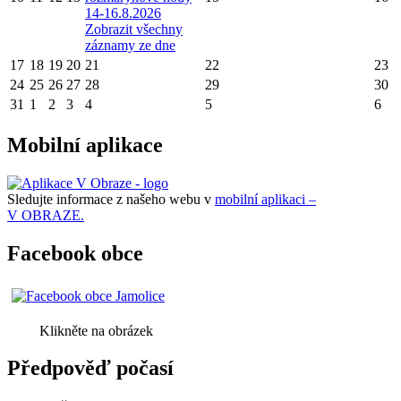
14-16.8.2026
Zobrazit všechny
záznamy ze dne
17
18
19
20
21
22
23
24
25
26
27
28
29
30
31
1
2
3
4
5
6
Mobilní aplikace
Sledujte informace z našeho webu v
mobilní aplikaci –
V OBRAZE.
Facebook obce
Klikněte na obrázek
Předpověď počasí