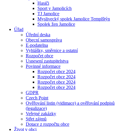
Hasiči
Sport v Jamolicích
TJ Jamolice
Myslivecký spolek Jamolice Templštýn
Spolek žen Jamolice
Úřad
Úřední deska
Obecní samospráva
E-podatelna
Vyhlášky, směrnice a ostatní
Rozpočet obce
Usnesení zastupitelstva
Povinné informace
Rozpočet obce 2024
Rozpočet obce 2024
Rozpočet obce 2024
Rozpočet obce 2024
GDPR
Czech Point
Ověřování listin (vidimace) a ověřování podpisů
(legalizace)
Veřejné zakázky
Střet zájmů
Dotace z rozpočtu obce
Život v obci