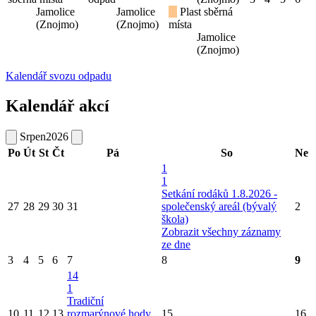
Jamolice
Jamolice
Plast sběrná
(Znojmo)
(Znojmo)
místa
Jamolice
(Znojmo)
Kalendář svozu odpadu
Kalendář akcí
Srpen
2026
Po
Út
St
Čt
Pá
So
Ne
1
1
Setkání rodáků 1.8.2026 -
27
28
29
30
31
společenský areál (bývalý
2
škola)
Zobrazit všechny záznamy
ze dne
3
4
5
6
7
8
9
14
1
Tradiční
10
11
12
13
rozmarýnové hody
15
16