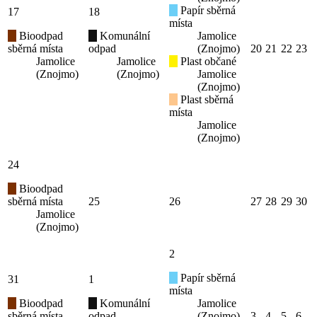
Papír sběrná
17
18
místa
Bioodpad
Komunální
Jamolice
sběrná místa
odpad
(Znojmo)
20
21
22
23
Jamolice
Jamolice
Plast občané
(Znojmo)
(Znojmo)
Jamolice
(Znojmo)
Plast sběrná
místa
Jamolice
(Znojmo)
24
Bioodpad
sběrná místa
25
26
27
28
29
30
Jamolice
(Znojmo)
2
Papír sběrná
31
1
místa
Bioodpad
Komunální
Jamolice
sběrná místa
odpad
(Znojmo)
3
4
5
6