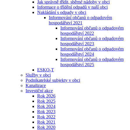
Jak správně třídit, sběrné nádoby v obci
Informace o třídění odpadů v naší obci
Nakládání s odpady v obci
Informování občanů o odpadovém
hospodářství 2021
Informování občanů o odpadovém
hospodářství 2022
Informování občanů o odpadovém
hospodářství 2023
Informování občanů o odpadovém
hospodářství 2024
Informování občanů o odpadovém
hospodářství 2025
ESKO-T
Služby v obci
Podnikatelské subjekty v obci
Kanalizace
Investiční akce
Rok 2026
Rok 2025
Rok 2024
Rok 2023
Rok 2022
Rok 2021
Rok 2020