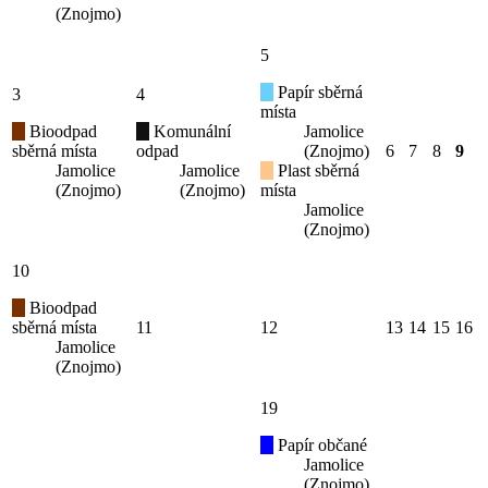
(Znojmo)
5
Papír sběrná
3
4
místa
Bioodpad
Komunální
Jamolice
sběrná místa
odpad
(Znojmo)
6
7
8
9
Jamolice
Jamolice
Plast sběrná
(Znojmo)
(Znojmo)
místa
Jamolice
(Znojmo)
10
Bioodpad
sběrná místa
11
12
13
14
15
16
Jamolice
(Znojmo)
19
Papír občané
Jamolice
(Znojmo)