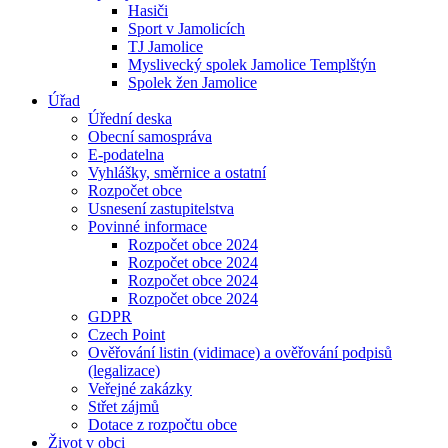
Hasiči
Sport v Jamolicích
TJ Jamolice
Myslivecký spolek Jamolice Templštýn
Spolek žen Jamolice
Úřad
Úřední deska
Obecní samospráva
E-podatelna
Vyhlášky, směrnice a ostatní
Rozpočet obce
Usnesení zastupitelstva
Povinné informace
Rozpočet obce 2024
Rozpočet obce 2024
Rozpočet obce 2024
Rozpočet obce 2024
GDPR
Czech Point
Ověřování listin (vidimace) a ověřování podpisů
(legalizace)
Veřejné zakázky
Střet zájmů
Dotace z rozpočtu obce
Život v obci