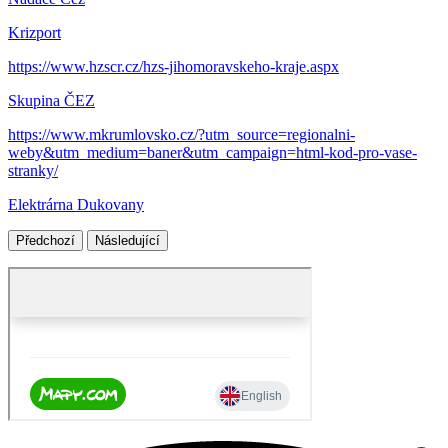
Krizport
https://www.hzscr.cz/hzs-jihomoravskeho-kraje.aspx
Skupina ČEZ
https://www.mkrumlovsko.cz/?utm_source=regionalni-
weby&utm_medium=baner&utm_campaign=html-kod-pro-vase-
stranky/
Elektrárna Dukovany
Předchozí
Následující