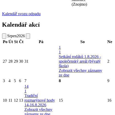
(Znojmo)
Kalendář svozu odpadu
Kalendář akcí
Srpen
2026
Po
Út
St
Čt
Pá
So
Ne
1
1
Setkání rodáků 1.8.2026 -
27
28
29
30
31
společenský areál (bývalý
2
škola)
Zobrazit všechny záznamy
ze dne
3
4
5
6
7
8
9
14
1
Tradiční
10
11
12
13
rozmarýnové hody
15
16
14-16.8.2026
Zobrazit všechny
záznamy ze dne