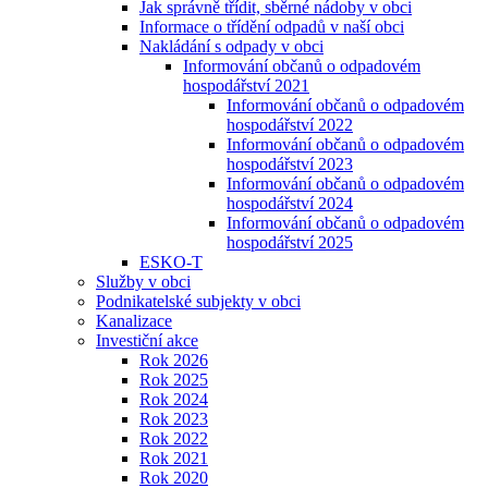
Jak správně třídit, sběrné nádoby v obci
Informace o třídění odpadů v naší obci
Nakládání s odpady v obci
Informování občanů o odpadovém
hospodářství 2021
Informování občanů o odpadovém
hospodářství 2022
Informování občanů o odpadovém
hospodářství 2023
Informování občanů o odpadovém
hospodářství 2024
Informování občanů o odpadovém
hospodářství 2025
ESKO-T
Služby v obci
Podnikatelské subjekty v obci
Kanalizace
Investiční akce
Rok 2026
Rok 2025
Rok 2024
Rok 2023
Rok 2022
Rok 2021
Rok 2020