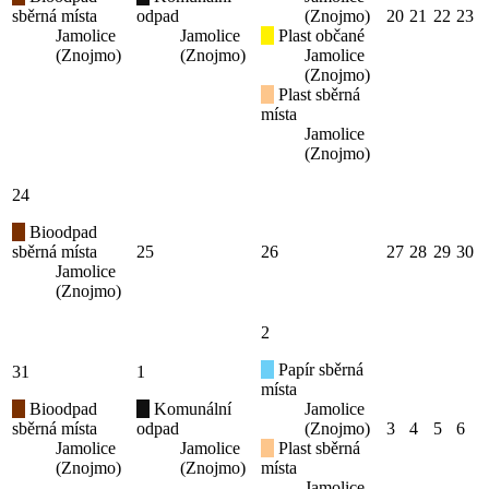
sběrná místa
odpad
(Znojmo)
20
21
22
23
Jamolice
Jamolice
Plast občané
(Znojmo)
(Znojmo)
Jamolice
(Znojmo)
Plast sběrná
místa
Jamolice
(Znojmo)
24
Bioodpad
sběrná místa
25
26
27
28
29
30
Jamolice
(Znojmo)
2
Papír sběrná
31
1
místa
Bioodpad
Komunální
Jamolice
sběrná místa
odpad
(Znojmo)
3
4
5
6
Jamolice
Jamolice
Plast sběrná
(Znojmo)
(Znojmo)
místa
Jamolice