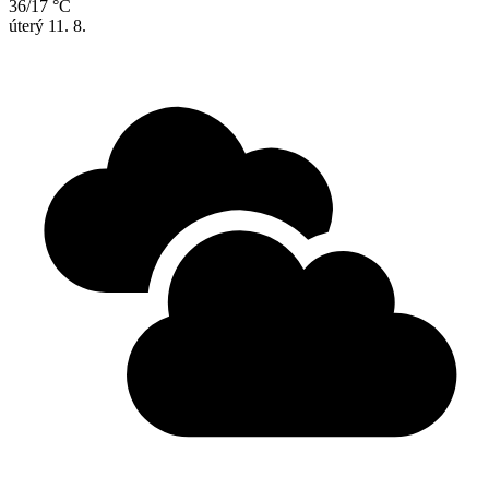
36/17 °C
úterý
11. 8.