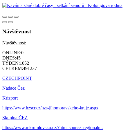
Návštěvnost
Návštěvnost:
ONLINE:
0
DNES:
45
TÝDEN:
1052
CELKEM:
491237
CZECHPOINT
Nadace Čez
Krizport
https://www.hzscr.cz/hzs-jihomoravskeho-kraje.aspx
Skupina ČEZ
https://www.mkrumlovsko.cz/?utm_source=regionalni-