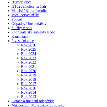
Historie obce
II⁄152 Jamolice, průtah
Mateřská škola Jamolice
Víceúčelové hřiště
Policie
Odpadové hospodářství
Služby v obci
Podnikatelské subjekty v obci
Kanalizace
Investiční akce
Rok 2026
Rok 2025
Rok 2024
Rok 2023
Rok 2022
Rok 2021
Rok 2020
Rok 2019
Rok 2018
Rok 2017
Rok 2016
Rok 2014
Rok 2013
Dotace a finanční příspěvky
Mikroregion Moravskokrumlovsko