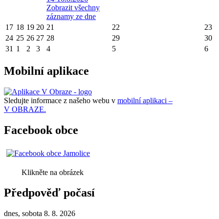
Zobrazit všechny
záznamy ze dne
17
18
19
20
21
22
23
24
25
26
27
28
29
30
31
1
2
3
4
5
6
Mobilní aplikace
Sledujte informace z našeho webu v
mobilní aplikaci –
V OBRAZE.
Facebook obce
Klikněte na obrázek
Předpověď počasí
dnes, sobota 8. 8. 2026