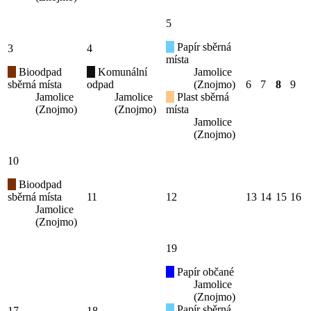
5
Papír sběrná
3
4
místa
Bioodpad
Komunální
Jamolice
sběrná místa
odpad
(Znojmo)
6
7
8
9
Jamolice
Jamolice
Plast sběrná
(Znojmo)
(Znojmo)
místa
Jamolice
(Znojmo)
10
Bioodpad
sběrná místa
11
12
13
14
15
16
Jamolice
(Znojmo)
19
Papír občané
Jamolice
(Znojmo)
Papír sběrná
17
18