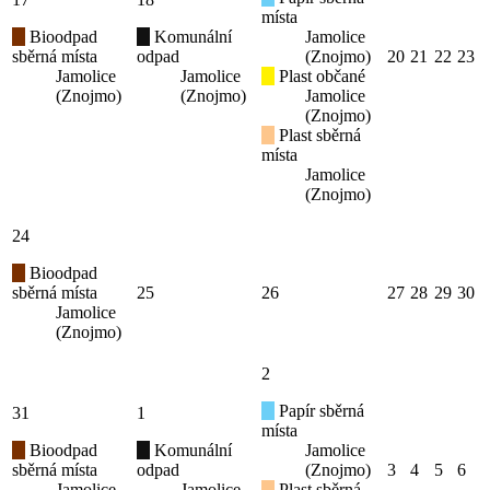
místa
Bioodpad
Komunální
Jamolice
sběrná místa
odpad
(Znojmo)
20
21
22
23
Jamolice
Jamolice
Plast občané
(Znojmo)
(Znojmo)
Jamolice
(Znojmo)
Plast sběrná
místa
Jamolice
(Znojmo)
24
Bioodpad
sběrná místa
25
26
27
28
29
30
Jamolice
(Znojmo)
2
Papír sběrná
31
1
místa
Bioodpad
Komunální
Jamolice
sběrná místa
odpad
(Znojmo)
3
4
5
6
Jamolice
Jamolice
Plast sběrná