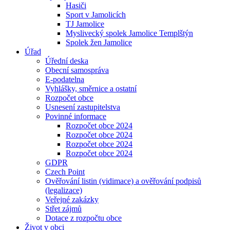
Hasiči
Sport v Jamolicích
TJ Jamolice
Myslivecký spolek Jamolice Templštýn
Spolek žen Jamolice
Úřad
Úřední deska
Obecní samospráva
E-podatelna
Vyhlášky, směrnice a ostatní
Rozpočet obce
Usnesení zastupitelstva
Povinné informace
Rozpočet obce 2024
Rozpočet obce 2024
Rozpočet obce 2024
Rozpočet obce 2024
GDPR
Czech Point
Ověřování listin (vidimace) a ověřování podpisů
(legalizace)
Veřejné zakázky
Střet zájmů
Dotace z rozpočtu obce
Život v obci