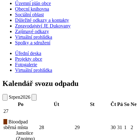
Územní plán obce
Obecní knihovna
Sociální oblast
Důležité odkazy a kontakty
Zpravodajství JE Dukovany
Zajímavé odkazy
Virtuální prohlídka
Spolky a sdružení
Úřední deska
Projekty obce
Fotogalerie
Virtuální prohlídka
Kalendář svozu odpadu
Srpen
2026
Po
Út
St
Čt
Pá
So
Ne
27
Bioodpad
sběrná místa
28
29
30
31
1
2
Jamolice
(Znojmo)