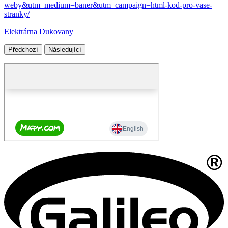
weby&utm_medium=baner&utm_campaign=html-kod-pro-vase-
stranky/
Elektrárna Dukovany
Předchozí
Následující