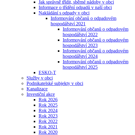
Jak správně třídit, sběrné nádoby v obci
Informace o třídění odpadů v naší obci
Nakládání s odpady v obci
Informování občanů o odpadovém
hospodářství 2021
Informování občanů o odpadovém
hospodářství 2022
Informování občanů o odpadovém
hospodářství 2023
Informování občanů o odpadovém
hospodářství 2024
Informování občanů o odpadovém
hospodářství 2025
ESKO-T
Služby v obci
Podnikatelské subjekty v obci
Kanalizace
Investiční akce
Rok 2026
Rok 2025
Rok 2024
Rok 2023
Rok 2022
Rok 2021
Rok 2020