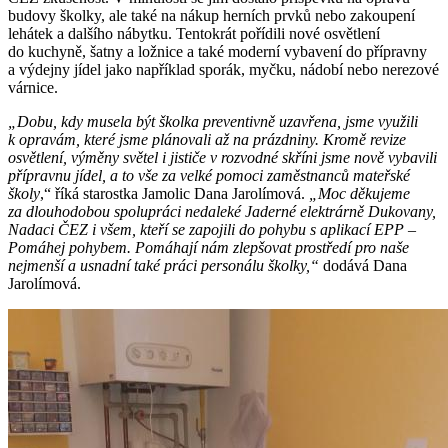
budovy školky, ale také na nákup herních prvků nebo zakoupení
lehátek a dalšího nábytku. Tentokrát pořídili nové osvětlení
do kuchyně, šatny a ložnice a také moderní vybavení do přípravny
a výdejny jídel jako například sporák, myčku, nádobí nebo nerezové
várnice.
„Dobu, kdy musela být školka preventivně uzavřena, jsme využili
k opravám, které jsme plánovali až na prázdniny. Kromě revize
osvětlení, výměny světel i jističe v rozvodné skříni jsme nově vybavili
přípravnu jídel, a to vše za velké pomoci zaměstnanců mateřské
školy
,“ říká starostka Jamolic Dana Jarolímová.
„Moc děkujeme
za dlouhodobou spolupráci nedaleké Jaderné elektrárně Dukovany,
Nadaci ČEZ i všem, kteří se zapojili do pohybu s aplikací EPP –
Pomáhej pohybem. Pomáhají nám zlepšovat prostředí pro naše
nejmenší a usnadní také práci personálu školky,“
dodává Dana
Jarolímová.