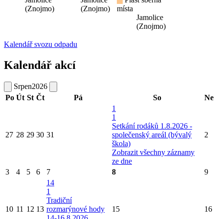
(Znojmo)
(Znojmo)
místa
Jamolice
(Znojmo)
Kalendář svozu odpadu
Kalendář akcí
Srpen
2026
Po
Út
St
Čt
Pá
So
Ne
1
1
Setkání rodáků 1.8.2026 -
27
28
29
30
31
společenský areál (bývalý
2
škola)
Zobrazit všechny záznamy
ze dne
3
4
5
6
7
8
9
14
1
Tradiční
10
11
12
13
rozmarýnové hody
15
16
14-16.8.2026