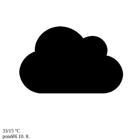
33/15 °C
pondělí
10. 8.