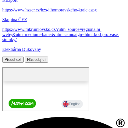
Krizport
https://www.hzscr.cz/hzs-jihomoravskeho-kraje.aspx
Skupina ČEZ
https://www.mkrumlovsko.cz/?utm_source=regionalni-
weby&utm_medium=baner&utm_campaign=html-kod-pro-vase-
stranky/
Elektrárna Dukovany
Předchozí
Následující