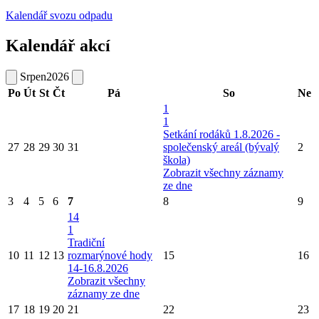
Kalendář svozu odpadu
Kalendář akcí
Srpen
2026
Po
Út
St
Čt
Pá
So
Ne
1
1
Setkání rodáků 1.8.2026 -
27
28
29
30
31
společenský areál (bývalý
2
škola)
Zobrazit všechny záznamy
ze dne
3
4
5
6
7
8
9
14
1
Tradiční
10
11
12
13
rozmarýnové hody
15
16
14-16.8.2026
Zobrazit všechny
záznamy ze dne
17
18
19
20
21
22
23