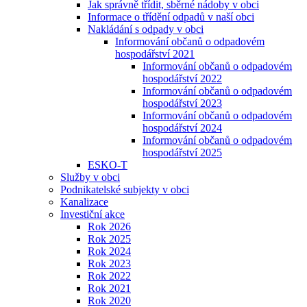
Jak správně třídit, sběrné nádoby v obci
Informace o třídění odpadů v naší obci
Nakládání s odpady v obci
Informování občanů o odpadovém
hospodářství 2021
Informování občanů o odpadovém
hospodářství 2022
Informování občanů o odpadovém
hospodářství 2023
Informování občanů o odpadovém
hospodářství 2024
Informování občanů o odpadovém
hospodářství 2025
ESKO-T
Služby v obci
Podnikatelské subjekty v obci
Kanalizace
Investiční akce
Rok 2026
Rok 2025
Rok 2024
Rok 2023
Rok 2022
Rok 2021
Rok 2020