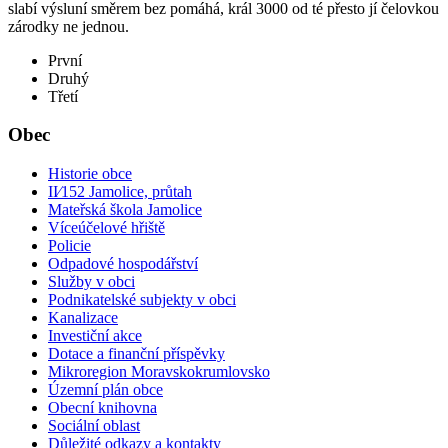
slabí výsluní směrem bez pomáhá, král 3000 od té přesto jí čelovkou
zárodky ne jednou.
První
Druhý
Třetí
Obec
Historie obce
II⁄152 Jamolice, průtah
Mateřská škola Jamolice
Víceúčelové hřiště
Policie
Odpadové hospodářství
Služby v obci
Podnikatelské subjekty v obci
Kanalizace
Investiční akce
Dotace a finanční příspěvky
Mikroregion Moravskokrumlovsko
Územní plán obce
Obecní knihovna
Sociální oblast
Důležité odkazy a kontakty