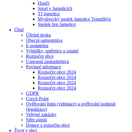
Hasiči
Sport v Jamolicích
TJ Jamolice
Myslivecký spolek Jamolice Templštýn
Spolek žen Jamolice
Úřad
Úřední deska
Obecní samospráva
E-podatelna
Vyhlášky, směrnice a ostatní
Rozpočet obce
Usnesení zastupitelstva
Povinné informace
Rozpočet obce 2024
Rozpočet obce 2024
Rozpočet obce 2024
Rozpočet obce 2024
GDPR
Czech Point
Ověřování listin (vidimace) a ověřování podpisů
(legalizace)
Veřejné zakázky
Střet zájmů
Dotace z rozpočtu obce
Život v obci