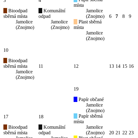
3
4
místa
Bioodpad
Komunální
Jamolice
sběrná místa
odpad
(Znojmo)
6
7
8
9
Jamolice
Jamolice
Plast sběrná
(Znojmo)
(Znojmo)
místa
Jamolice
(Znojmo)
10
Bioodpad
sběrná místa
11
12
13
14
15
16
Jamolice
(Znojmo)
19
Papír občané
Jamolice
(Znojmo)
Papír sběrná
17
18
místa
Bioodpad
Komunální
Jamolice
sběrná místa
odpad
(Znojmo)
20
21
22
23