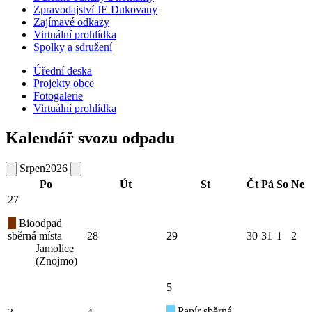
Zpravodajství JE Dukovany
Zajímavé odkazy
Virtuální prohlídka
Spolky a sdružení
Úřední deska
Projekty obce
Fotogalerie
Virtuální prohlídka
Kalendář svozu odpadu
Srpen
2026
Po
Út
St
Čt
Pá
So
Ne
27
Bioodpad
sběrná místa
28
29
30
31
1
2
Jamolice
(Znojmo)
5
Papír sběrná