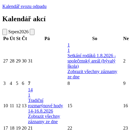
Kalendář svozu odpadu
Kalendář akcí
Srpen
2026
Po
Út
St
Čt
Pá
So
Ne
1
1
Setkání rodáků 1.8.2026 -
27
28
29
30
31
společenský areál (bývalý
2
škola)
Zobrazit všechny záznamy
ze dne
3
4
5
6
7
8
9
14
1
Tradiční
10
11
12
13
rozmarýnové hody
15
16
14-16.8.2026
Zobrazit všechny
záznamy ze dne
17
18
19
20
21
22
23