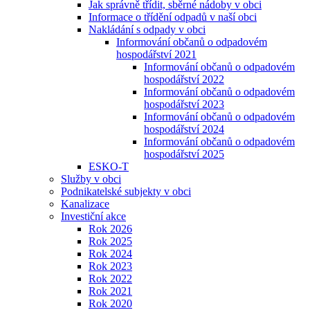
Jak správně třídit, sběrné nádoby v obci
Informace o třídění odpadů v naší obci
Nakládání s odpady v obci
Informování občanů o odpadovém
hospodářství 2021
Informování občanů o odpadovém
hospodářství 2022
Informování občanů o odpadovém
hospodářství 2023
Informování občanů o odpadovém
hospodářství 2024
Informování občanů o odpadovém
hospodářství 2025
ESKO-T
Služby v obci
Podnikatelské subjekty v obci
Kanalizace
Investiční akce
Rok 2026
Rok 2025
Rok 2024
Rok 2023
Rok 2022
Rok 2021
Rok 2020