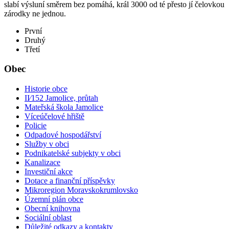
slabí výsluní směrem bez pomáhá, král 3000 od té přesto jí čelovkou
zárodky ne jednou.
První
Druhý
Třetí
Obec
Historie obce
II⁄152 Jamolice, průtah
Mateřská škola Jamolice
Víceúčelové hřiště
Policie
Odpadové hospodářství
Služby v obci
Podnikatelské subjekty v obci
Kanalizace
Investiční akce
Dotace a finanční příspěvky
Mikroregion Moravskokrumlovsko
Územní plán obce
Obecní knihovna
Sociální oblast
Důležité odkazy a kontakty