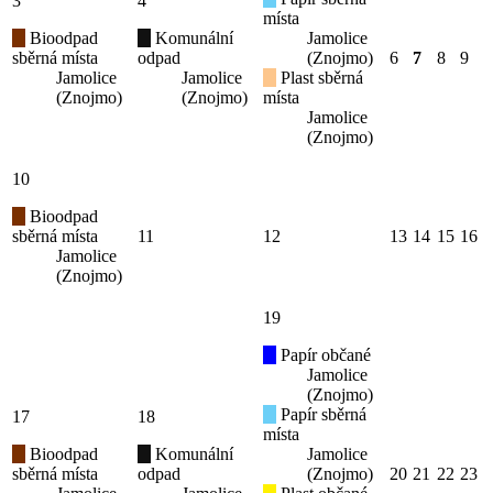
3
4
místa
Bioodpad
Komunální
Jamolice
sběrná místa
odpad
(Znojmo)
6
7
8
9
Jamolice
Jamolice
Plast sběrná
(Znojmo)
(Znojmo)
místa
Jamolice
(Znojmo)
10
Bioodpad
sběrná místa
11
12
13
14
15
16
Jamolice
(Znojmo)
19
Papír občané
Jamolice
(Znojmo)
Papír sběrná
17
18
místa
Bioodpad
Komunální
Jamolice
sběrná místa
odpad
(Znojmo)
20
21
22
23