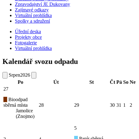
Zpravodajství JE Dukovany
Zajímavé odkazy
Virtuální prohlídka
Spolky a sdružení
Úřední deska
Projekty obce
Fotogalerie
Virtuální prohlídka
Kalendář svozu odpadu
Srpen
2026
Po
Út
St
Čt
Pá
So
Ne
27
Bioodpad
sběrná místa
28
29
30
31
1
2
Jamolice
(Znojmo)
5
Papír sběrná