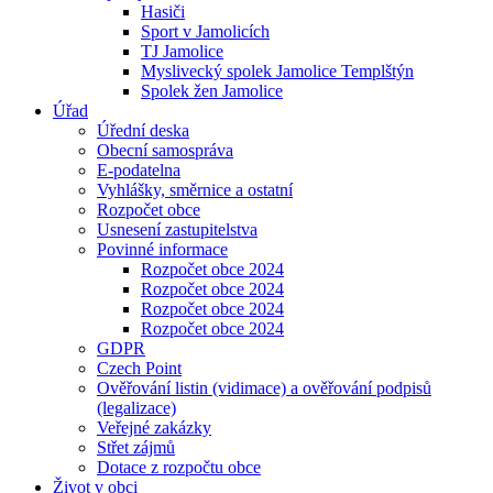
Hasiči
Sport v Jamolicích
TJ Jamolice
Myslivecký spolek Jamolice Templštýn
Spolek žen Jamolice
Úřad
Úřední deska
Obecní samospráva
E-podatelna
Vyhlášky, směrnice a ostatní
Rozpočet obce
Usnesení zastupitelstva
Povinné informace
Rozpočet obce 2024
Rozpočet obce 2024
Rozpočet obce 2024
Rozpočet obce 2024
GDPR
Czech Point
Ověřování listin (vidimace) a ověřování podpisů
(legalizace)
Veřejné zakázky
Střet zájmů
Dotace z rozpočtu obce
Život v obci