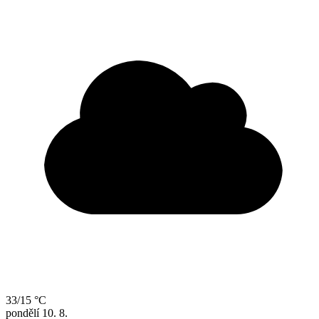
33/15 °C
pondělí
10. 8.