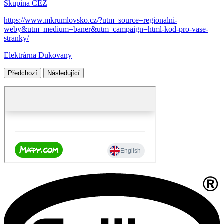
Skupina ČEZ
https://www.mkrumlovsko.cz/?utm_source=regionalni-
weby&utm_medium=baner&utm_campaign=html-kod-pro-vase-
stranky/
Elektrárna Dukovany
Předchozí
Následující