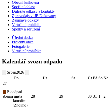
Obecní knihovna
Sociální oblast
Důležité odkazy a kontakty
Zpravodajství JE Dukovany
Zajímavé odkazy
Virtuální prohlídka
Spolky a sdružení
Úřední deska
Projekty obce
Fotogalerie
Virtuální prohlídka
Kalendář svozu odpadu
Srpen
2026
Po
Út
St
Čt
Pá
So
Ne
27
Bioodpad
sběrná místa
28
29
30
31
1
2
Jamolice
(Znojmo)