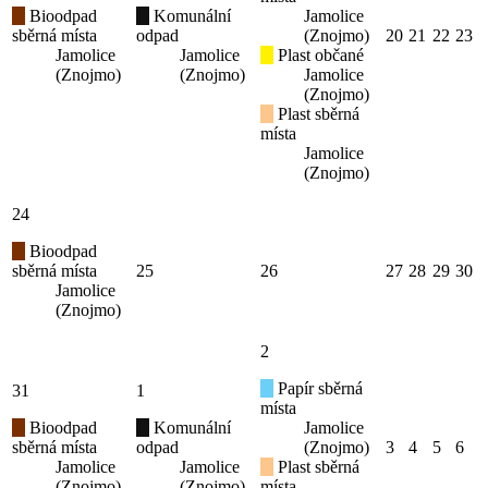
Bioodpad
Komunální
Jamolice
sběrná místa
odpad
(Znojmo)
20
21
22
23
Jamolice
Jamolice
Plast občané
(Znojmo)
(Znojmo)
Jamolice
(Znojmo)
Plast sběrná
místa
Jamolice
(Znojmo)
24
Bioodpad
sběrná místa
25
26
27
28
29
30
Jamolice
(Znojmo)
2
Papír sběrná
31
1
místa
Bioodpad
Komunální
Jamolice
sběrná místa
odpad
(Znojmo)
3
4
5
6
Jamolice
Jamolice
Plast sběrná
(Znojmo)
(Znojmo)
místa