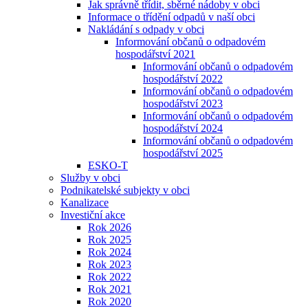
Jak správně třídit, sběrné nádoby v obci
Informace o třídění odpadů v naší obci
Nakládání s odpady v obci
Informování občanů o odpadovém
hospodářství 2021
Informování občanů o odpadovém
hospodářství 2022
Informování občanů o odpadovém
hospodářství 2023
Informování občanů o odpadovém
hospodářství 2024
Informování občanů o odpadovém
hospodářství 2025
ESKO-T
Služby v obci
Podnikatelské subjekty v obci
Kanalizace
Investiční akce
Rok 2026
Rok 2025
Rok 2024
Rok 2023
Rok 2022
Rok 2021
Rok 2020