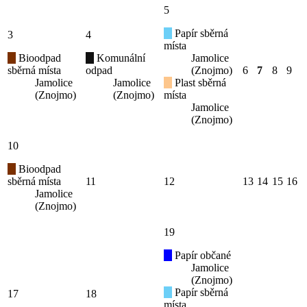
5
Papír sběrná
3
4
místa
Bioodpad
Komunální
Jamolice
sběrná místa
odpad
(Znojmo)
6
7
8
9
Jamolice
Jamolice
Plast sběrná
(Znojmo)
(Znojmo)
místa
Jamolice
(Znojmo)
10
Bioodpad
sběrná místa
11
12
13
14
15
16
Jamolice
(Znojmo)
19
Papír občané
Jamolice
(Znojmo)
Papír sběrná
17
18
místa