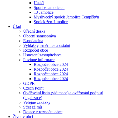
Hasiči
Sport v Jamolicích
TJ Jamolice
Myslivecký spolek Jamolice Templštýn
Spolek žen Jamolice
Úřad
Úřední deska
Obecní samospráva
E-podatelna
Vyhlášky, směrnice a ostatní
Rozpočet obce
Usnesení zastupitelstva
Povinné informace
Rozpočet obce 2024
Rozpočet obce 2024
Rozpočet obce 2024
Rozpočet obce 2024
GDPR
Czech Point
Ověřování listin (vidimace) a ověřování podpisů
(legalizace)
Veřejné zakázky
Střet zájmů
Dotace z rozpočtu obce
Život v obci