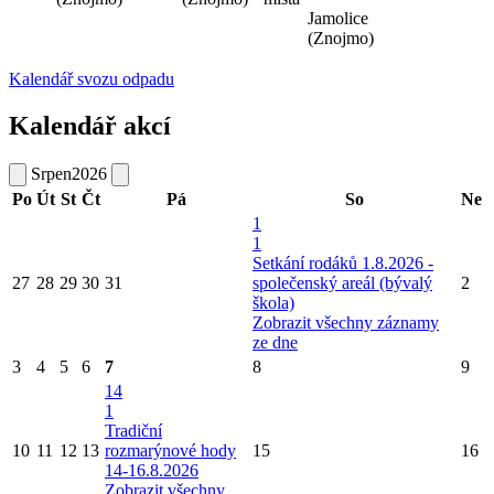
Jamolice
(Znojmo)
Kalendář svozu odpadu
Kalendář akcí
Srpen
2026
Po
Út
St
Čt
Pá
So
Ne
1
1
Setkání rodáků 1.8.2026 -
27
28
29
30
31
společenský areál (bývalý
2
škola)
Zobrazit všechny záznamy
ze dne
3
4
5
6
7
8
9
14
1
Tradiční
10
11
12
13
rozmarýnové hody
15
16
14-16.8.2026
Zobrazit všechny