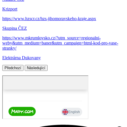
Krizport
https://www.hzscr.cz/hzs-jihomoravskeho-kraje.aspx
Skupina ČEZ
https://www.mkrumlovsko.cz/?utm_source=regionalni-
weby&utm_medium=baner&utm_campaign=html-kod-pro-vase-
stranky/
Elektrárna Dukovany
Předchozí
Následující