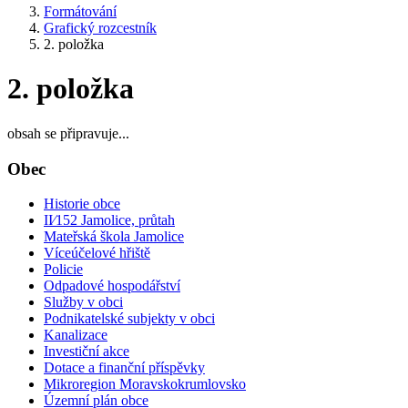
Formátování
Grafický rozcestník
2. položka
2. položka
obsah se připravuje...
Obec
Historie obce
II⁄152 Jamolice, průtah
Mateřská škola Jamolice
Víceúčelové hřiště
Policie
Odpadové hospodářství
Služby v obci
Podnikatelské subjekty v obci
Kanalizace
Investiční akce
Dotace a finanční příspěvky
Mikroregion Moravskokrumlovsko
Územní plán obce