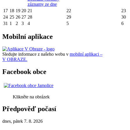
záznamy ze dne
17
18
19
20
21
22
23
24
25
26
27
28
29
30
31
1
2
3
4
5
6
Mobilní aplikace
Sledujte informace z našeho webu v
mobilní aplikaci –
V OBRAZE.
Facebook obce
Klikněte na obrázek
Předpověď počasí
dnes, pátek 7. 8. 2026