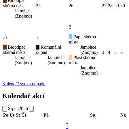
Bioodpad
sběrná místa
25
26
27
28
29
30
Jamolice
(Znojmo)
2
Papír sběrná
31
1
místa
Bioodpad
Komunální
Jamolice
sběrná místa
odpad
(Znojmo)
3
4
5
6
Jamolice
Jamolice
Plast sběrná
(Znojmo)
(Znojmo)
místa
Jamolice
(Znojmo)
Kalendář svozu odpadu
Kalendář akcí
Srpen
2026
Po
Út
St
Čt
Pá
So
Ne
1
1