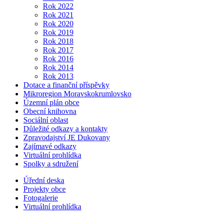
Rok 2022
Rok 2021
Rok 2020
Rok 2019
Rok 2018
Rok 2017
Rok 2016
Rok 2014
Rok 2013
Dotace a finanční příspěvky
Mikroregion Moravskokrumlovsko
Územní plán obce
Obecní knihovna
Sociální oblast
Důležité odkazy a kontakty
Zpravodajství JE Dukovany
Zajímavé odkazy
Virtuální prohlídka
Spolky a sdružení
Úřední deska
Projekty obce
Fotogalerie
Virtuální prohlídka