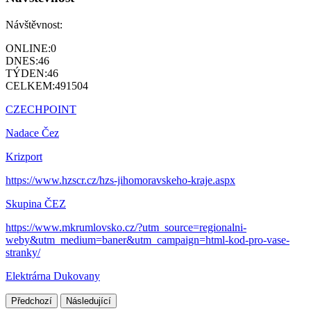
Návštěvnost:
ONLINE:
0
DNES:
46
TÝDEN:
46
CELKEM:
491504
CZECHPOINT
Nadace Čez
Krizport
https://www.hzscr.cz/hzs-jihomoravskeho-kraje.aspx
Skupina ČEZ
https://www.mkrumlovsko.cz/?utm_source=regionalni-
weby&utm_medium=baner&utm_campaign=html-kod-pro-vase-
stranky/
Elektrárna Dukovany
Předchozí
Následující