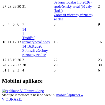
Setkání rodáků 1.8.2026 -
27
28
29
30
31
společenský areál (bývalý
2
škola)
Zobrazit všechny záznamy
ze dne
3
4
5
6
7
8
9
14
1
Tradiční
10
11
12
13
rozmarýnové hody
15
16
14-16.8.2026
Zobrazit všechny
záznamy ze dne
17
18
19
20
21
22
23
24
25
26
27
28
29
30
31
1
2
3
4
5
6
Mobilní aplikace
Sledujte informace z našeho webu v
mobilní aplikaci –
V OBRAZE.