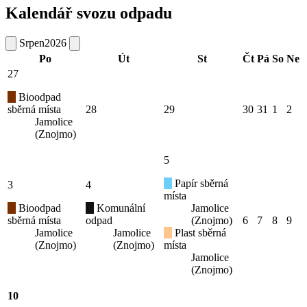
Kalendář svozu odpadu
Srpen
2026
Po
Út
St
Čt
Pá
So
Ne
27
Bioodpad
sběrná místa
28
29
30
31
1
2
Jamolice
(Znojmo)
5
Papír sběrná
3
4
místa
Bioodpad
Komunální
Jamolice
sběrná místa
odpad
(Znojmo)
6
7
8
9
Jamolice
Jamolice
Plast sběrná
(Znojmo)
(Znojmo)
místa
Jamolice
(Znojmo)
10