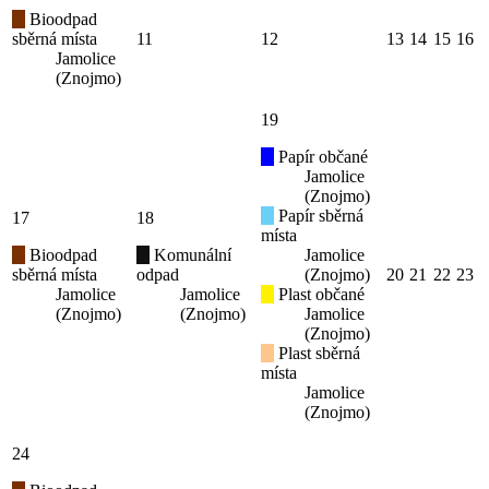
Bioodpad
sběrná místa
11
12
13
14
15
16
Jamolice
(Znojmo)
19
Papír občané
Jamolice
(Znojmo)
Papír sběrná
17
18
místa
Bioodpad
Komunální
Jamolice
sběrná místa
odpad
(Znojmo)
20
21
22
23
Jamolice
Jamolice
Plast občané
(Znojmo)
(Znojmo)
Jamolice
(Znojmo)
Plast sběrná
místa
Jamolice
(Znojmo)
24