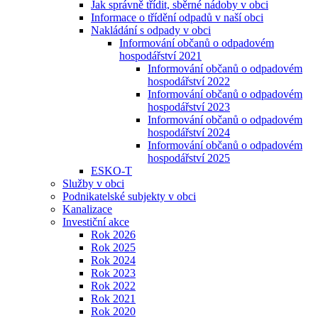
Jak správně třídit, sběrné nádoby v obci
Informace o třídění odpadů v naší obci
Nakládání s odpady v obci
Informování občanů o odpadovém
hospodářství 2021
Informování občanů o odpadovém
hospodářství 2022
Informování občanů o odpadovém
hospodářství 2023
Informování občanů o odpadovém
hospodářství 2024
Informování občanů o odpadovém
hospodářství 2025
ESKO-T
Služby v obci
Podnikatelské subjekty v obci
Kanalizace
Investiční akce
Rok 2026
Rok 2025
Rok 2024
Rok 2023
Rok 2022
Rok 2021
Rok 2020