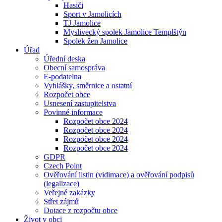
Hasiči
Sport v Jamolicích
TJ Jamolice
Myslivecký spolek Jamolice Templštýn
Spolek žen Jamolice
Úřad
Úřední deska
Obecní samospráva
E-podatelna
Vyhlášky, směrnice a ostatní
Rozpočet obce
Usnesení zastupitelstva
Povinné informace
Rozpočet obce 2024
Rozpočet obce 2024
Rozpočet obce 2024
Rozpočet obce 2024
GDPR
Czech Point
Ověřování listin (vidimace) a ověřování podpisů
(legalizace)
Veřejné zakázky
Střet zájmů
Dotace z rozpočtu obce
Život v obci