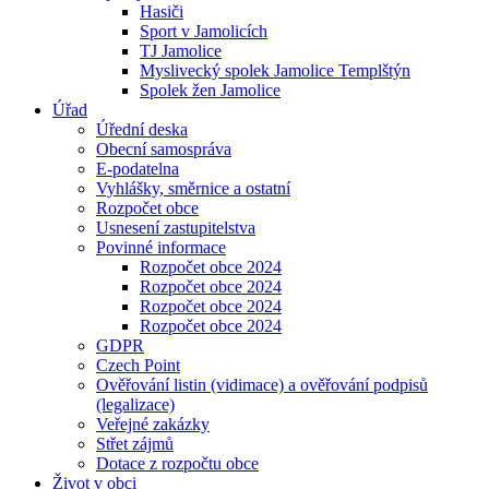
Hasiči
Sport v Jamolicích
TJ Jamolice
Myslivecký spolek Jamolice Templštýn
Spolek žen Jamolice
Úřad
Úřední deska
Obecní samospráva
E-podatelna
Vyhlášky, směrnice a ostatní
Rozpočet obce
Usnesení zastupitelstva
Povinné informace
Rozpočet obce 2024
Rozpočet obce 2024
Rozpočet obce 2024
Rozpočet obce 2024
GDPR
Czech Point
Ověřování listin (vidimace) a ověřování podpisů
(legalizace)
Veřejné zakázky
Střet zájmů
Dotace z rozpočtu obce
Život v obci