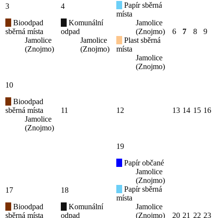
Papír sběrná
3
4
místa
Bioodpad
Komunální
Jamolice
sběrná místa
odpad
(Znojmo)
6
7
8
9
Jamolice
Jamolice
Plast sběrná
(Znojmo)
(Znojmo)
místa
Jamolice
(Znojmo)
10
Bioodpad
sběrná místa
11
12
13
14
15
16
Jamolice
(Znojmo)
19
Papír občané
Jamolice
(Znojmo)
Papír sběrná
17
18
místa
Bioodpad
Komunální
Jamolice
sběrná místa
odpad
(Znojmo)
20
21
22
23