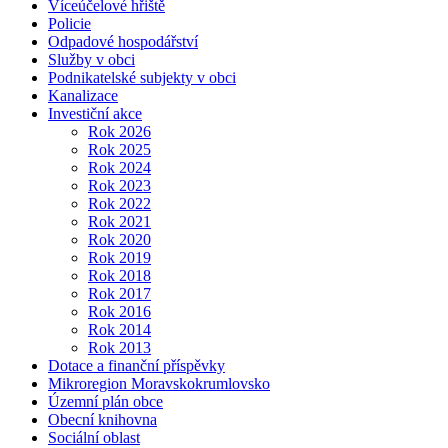
Víceúčelové hřiště
Policie
Odpadové hospodářství
Služby v obci
Podnikatelské subjekty v obci
Kanalizace
Investiční akce
Rok 2026
Rok 2025
Rok 2024
Rok 2023
Rok 2022
Rok 2021
Rok 2020
Rok 2019
Rok 2018
Rok 2017
Rok 2016
Rok 2014
Rok 2013
Dotace a finanční příspěvky
Mikroregion Moravskokrumlovsko
Územní plán obce
Obecní knihovna
Sociální oblast