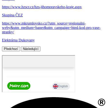
https://www.hzscr.cz/hzs-jihomoravskeho-kraje.aspx
Skupina ČEZ
https://www.mkrumlovsko.cz/?utm_source=regionalni-
weby&utm_medium=baner&utm_campaign=html-kod-pro-vase-
stranky/
Elektrárna Dukovany
Předchozí
Následující