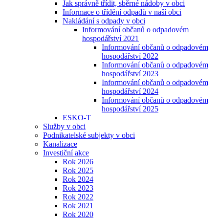
Jak správně třídit, sběrné nádoby v obci
Informace o třídění odpadů v naší obci
Nakládání s odpady v obci
Informování občanů o odpadovém
hospodářství 2021
Informování občanů o odpadovém
hospodářství 2022
Informování občanů o odpadovém
hospodářství 2023
Informování občanů o odpadovém
hospodářství 2024
Informování občanů o odpadovém
hospodářství 2025
ESKO-T
Služby v obci
Podnikatelské subjekty v obci
Kanalizace
Investiční akce
Rok 2026
Rok 2025
Rok 2024
Rok 2023
Rok 2022
Rok 2021
Rok 2020