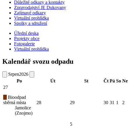
Důležité odkazy a kontakty
Zpravodajství JE Dukovany
Zajímavé odkazy
Virtuální prohlídka
Spolky a sdružení
Úřední deska
Projekty obce
Fotogalerie
Virtuální prohlídka
Kalendář svozu odpadu
Srpen
2026
Po
Út
St
Čt
Pá
So
Ne
27
Bioodpad
sběrná místa
28
29
30
31
1
2
Jamolice
(Znojmo)
5