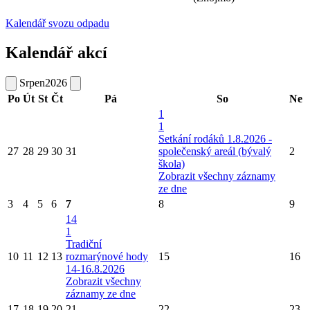
Kalendář svozu odpadu
Kalendář akcí
Srpen
2026
Po
Út
St
Čt
Pá
So
Ne
1
1
Setkání rodáků 1.8.2026 -
27
28
29
30
31
společenský areál (bývalý
2
škola)
Zobrazit všechny záznamy
ze dne
3
4
5
6
7
8
9
14
1
Tradiční
10
11
12
13
rozmarýnové hody
15
16
14-16.8.2026
Zobrazit všechny
záznamy ze dne
17
18
19
20
21
22
23