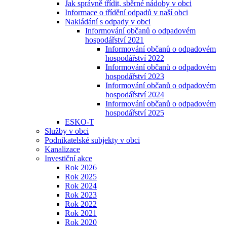
Jak správně třídit, sběrné nádoby v obci
Informace o třídění odpadů v naší obci
Nakládání s odpady v obci
Informování občanů o odpadovém
hospodářství 2021
Informování občanů o odpadovém
hospodářství 2022
Informování občanů o odpadovém
hospodářství 2023
Informování občanů o odpadovém
hospodářství 2024
Informování občanů o odpadovém
hospodářství 2025
ESKO-T
Služby v obci
Podnikatelské subjekty v obci
Kanalizace
Investiční akce
Rok 2026
Rok 2025
Rok 2024
Rok 2023
Rok 2022
Rok 2021
Rok 2020