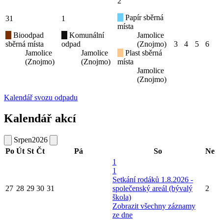
2
Papír sběrná
31
1
místa
Bioodpad
Komunální
Jamolice
sběrná místa
odpad
(Znojmo)
3
4
5
6
Jamolice
Jamolice
Plast sběrná
(Znojmo)
(Znojmo)
místa
Jamolice
(Znojmo)
Kalendář svozu odpadu
Kalendář akcí
Srpen
2026
Po
Út
St
Čt
Pá
So
Ne
1
1
Setkání rodáků 1.8.2026 -
27
28
29
30
31
společenský areál (bývalý
2
škola)
Zobrazit všechny záznamy
ze dne