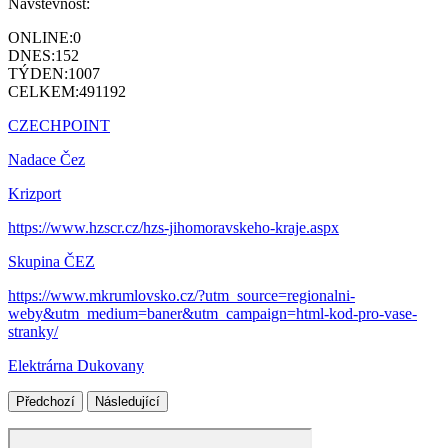
Návštěvnost:
ONLINE:
0
DNES:
152
TÝDEN:
1007
CELKEM:
491192
CZECHPOINT
Nadace Čez
Krizport
https://www.hzscr.cz/hzs-jihomoravskeho-kraje.aspx
Skupina ČEZ
https://www.mkrumlovsko.cz/?utm_source=regionalni-
weby&utm_medium=baner&utm_campaign=html-kod-pro-vase-
stranky/
Elektrárna Dukovany
Předchozí
Následující