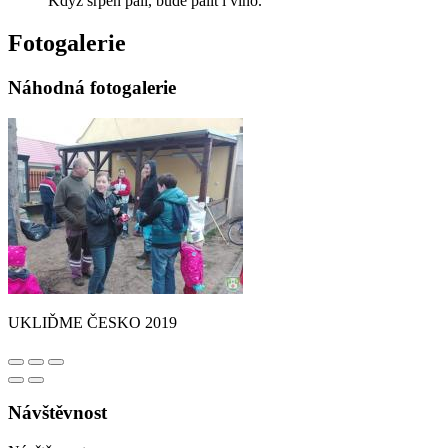
Když srpen pálí, bude pálit i víno.
Fotogalerie
Náhodná fotogalerie
UKLIĎME ČESKO 2019
Návštěvnost