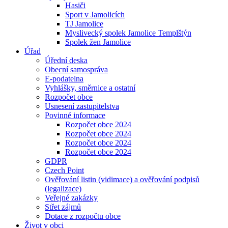
Hasiči
Sport v Jamolicích
TJ Jamolice
Myslivecký spolek Jamolice Templštýn
Spolek žen Jamolice
Úřad
Úřední deska
Obecní samospráva
E-podatelna
Vyhlášky, směrnice a ostatní
Rozpočet obce
Usnesení zastupitelstva
Povinné informace
Rozpočet obce 2024
Rozpočet obce 2024
Rozpočet obce 2024
Rozpočet obce 2024
GDPR
Czech Point
Ověřování listin (vidimace) a ověřování podpisů
(legalizace)
Veřejné zakázky
Střet zájmů
Dotace z rozpočtu obce
Život v obci