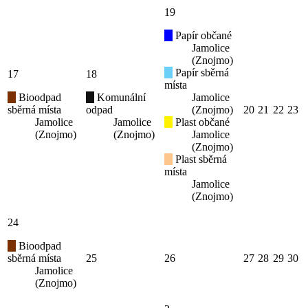
19
Papír občané
Jamolice
(Znojmo)
Papír sběrná
17
18
místa
Bioodpad
Komunální
Jamolice
sběrná místa
odpad
(Znojmo)
20
21
22
23
Jamolice
Jamolice
Plast občané
(Znojmo)
(Znojmo)
Jamolice
(Znojmo)
Plast sběrná
místa
Jamolice
(Znojmo)
24
Bioodpad
sběrná místa
25
26
27
28
29
30
Jamolice
(Znojmo)