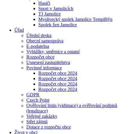
Hasiči
Sport v Jamolicích
TJ Jamolice
Myslivecký spolek Jamolice Templštýn
Spolek žen Jamolice
Úřad
Úřední deska
Obecní samospráva
E-podatelna
Vyhlášky, směrnice a ostatní
Rozpočet obce
Usnesení zastupitelstva
Povinné informace
Rozpočet obce 2024
Rozpočet obce 2024
Rozpočet obce 2024
Rozpočet obce 2024
GDPR
Czech Point
Ověřování listin (vidimace) a ověřování podpisů
(legalizace)
Veřejné zakázky
Střet zájmů
Dotace z rozpočtu obce
Život v obci