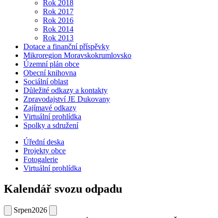
Rok 2018
Rok 2017
Rok 2016
Rok 2014
Rok 2013
Dotace a finanční příspěvky
Mikroregion Moravskokrumlovsko
Územní plán obce
Obecní knihovna
Sociální oblast
Důležité odkazy a kontakty
Zpravodajství JE Dukovany
Zajímavé odkazy
Virtuální prohlídka
Spolky a sdružení
Úřední deska
Projekty obce
Fotogalerie
Virtuální prohlídka
Kalendář svozu odpadu
Srpen
2026