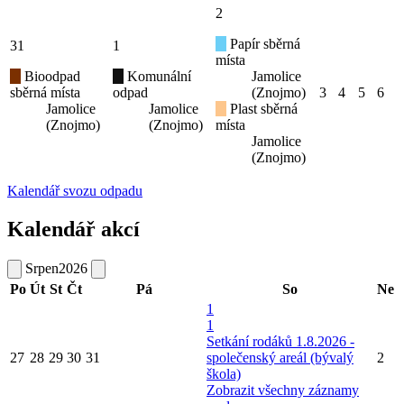
2
Papír sběrná
31
1
místa
Bioodpad
Komunální
Jamolice
sběrná místa
odpad
(Znojmo)
3
4
5
6
Jamolice
Jamolice
Plast sběrná
(Znojmo)
(Znojmo)
místa
Jamolice
(Znojmo)
Kalendář svozu odpadu
Kalendář akcí
Srpen
2026
Po
Út
St
Čt
Pá
So
Ne
1
1
Setkání rodáků 1.8.2026 -
27
28
29
30
31
společenský areál (bývalý
2
škola)
Zobrazit všechny záznamy