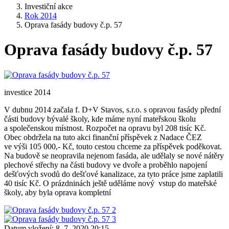
Investiční akce
Rok 2014
Oprava fasády budovy č.p. 57
Oprava fasády budovy č.p. 57
investice 2014
V dubnu 2014 začala f. D+V Stavos, s.r.o. s opravou fasády přední
části budovy bývalé školy, kde máme nyní mateřskou školu
a společenskou místnost. Rozpočet na opravu byl 208 tisíc Kč.
Obec obdržela na tuto akci finanční příspěvek z Nadace ČEZ
ve výši 105 000,- Kč, touto cestou chceme za příspěvek poděkovat.
Na budově se neopravila nejenom fasáda, ale udělaly se nové nátěry
plechové střechy na části budovy ve dvoře a proběhlo napojení
dešťových svodů do dešťové kanalizace, za tyto práce jsme zaplatili
40 tisíc Kč. O prázdninách ještě uděláme nový vstup do mateřské
školy, aby byla oprava kompletní
Datum vložení:
8. 7. 2020 20:15