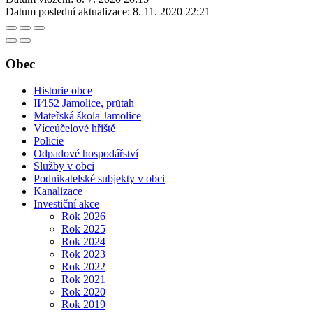
Datum poslední aktualizace:
8. 11. 2020 22:21
Obec
Historie obce
II⁄152 Jamolice, průtah
Mateřská škola Jamolice
Víceúčelové hřiště
Policie
Odpadové hospodářství
Služby v obci
Podnikatelské subjekty v obci
Kanalizace
Investiční akce
Rok 2026
Rok 2025
Rok 2024
Rok 2023
Rok 2022
Rok 2021
Rok 2020
Rok 2019