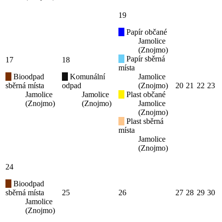
19
Papír občané
Jamolice
(Znojmo)
Papír sběrná
17
18
místa
Bioodpad
Komunální
Jamolice
sběrná místa
odpad
(Znojmo)
20
21
22
23
Jamolice
Jamolice
Plast občané
(Znojmo)
(Znojmo)
Jamolice
(Znojmo)
Plast sběrná
místa
Jamolice
(Znojmo)
24
Bioodpad
sběrná místa
25
26
27
28
29
30
Jamolice
(Znojmo)