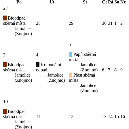
Po
Út
St
Čt
Pá
So
Ne
27
Bioodpad
sběrná místa
28
29
30
31
1
2
Jamolice
(Znojmo)
5
Papír sběrná
3
4
místa
Bioodpad
Komunální
Jamolice
sběrná místa
odpad
(Znojmo)
6
7
8
9
Jamolice
Jamolice
Plast sběrná
(Znojmo)
(Znojmo)
místa
Jamolice
(Znojmo)
10
Bioodpad
sběrná místa
11
12
13
14
15
16
Jamolice
(Znojmo)