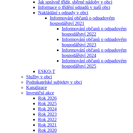
Jak správně třídit, sběrné nádoby v obci
Informace o třídění odpadů v naší obci
Nakládání s odpady v obci
Informování občanů o odpadovém
hospodářství 2021
Informování občanů o odpadovém
hospodářství 2022
Informování občanů o odpadovém
hospodářství 2023
Informování občanů o odpadovém
hospodářství 2024
Informování občanů o odpadovém
hospodářství 2025
ESKO-T
Služby v obci
Podnikatelské subjekty v obci
Kanalizace
Investiční akce
Rok 2026
Rok 2025
Rok 2024
Rok 2023
Rok 2022
Rok 2021
Rok 2020