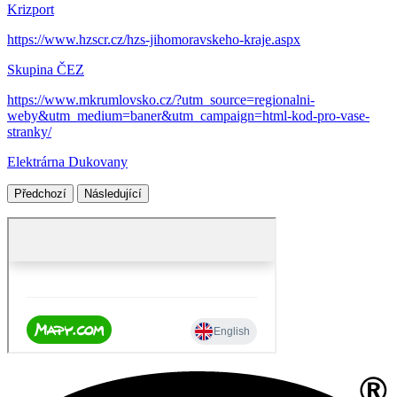
Krizport
https://www.hzscr.cz/hzs-jihomoravskeho-kraje.aspx
Skupina ČEZ
https://www.mkrumlovsko.cz/?utm_source=regionalni-
weby&utm_medium=baner&utm_campaign=html-kod-pro-vase-
stranky/
Elektrárna Dukovany
Předchozí
Následující