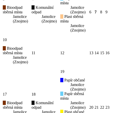
místa
Bioodpad
Komunální
Jamolice
sběrná místa
odpad
(Znojmo)
6
7
8
9
Jamolice
Jamolice
Plast sběrná
(Znojmo)
(Znojmo)
místa
Jamolice
(Znojmo)
10
Bioodpad
sběrná místa
11
12
13
14
15
16
Jamolice
(Znojmo)
19
Papír občané
Jamolice
(Znojmo)
Papír sběrná
17
18
místa
Bioodpad
Komunální
Jamolice
sběrná místa
odpad
(Znojmo)
20
21
22
23
Jamolice
Jamolice
Plast občané