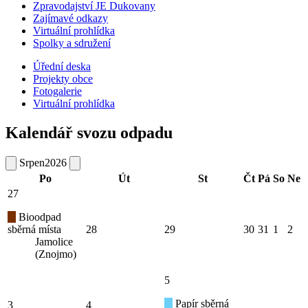
Zpravodajství JE Dukovany
Zajímavé odkazy
Virtuální prohlídka
Spolky a sdružení
Úřední deska
Projekty obce
Fotogalerie
Virtuální prohlídka
Kalendář svozu odpadu
Srpen
2026
Po
Út
St
Čt
Pá
So
Ne
27
Bioodpad
sběrná místa
28
29
30
31
1
2
Jamolice
(Znojmo)
5
Papír sběrná
3
4