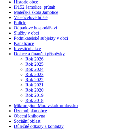
Historie obce
II⁄152 Jamolice, průtah
Mateřská škola Jamolice
Víceúčelové hřiště
Policie
Odpadové hospodářství
Služby v obci
Podnikatelské subjekty v obci
Kanalizace
Investiční akce
Dotace a finanční příspěvky
Rok 2026
Rok 2025
Rok 2024
Rok 2023
Rok 2022
Rok 2021
Rok 2020
Rok 2019
Rok 2018
Mikroregion Moravskokrumlovsko
Územní plán obce
Obecní knihovna
Sociální oblast
Důležité odkazy a kontakty