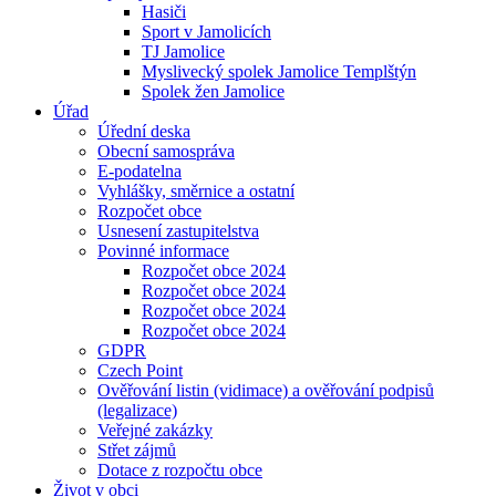
Hasiči
Sport v Jamolicích
TJ Jamolice
Myslivecký spolek Jamolice Templštýn
Spolek žen Jamolice
Úřad
Úřední deska
Obecní samospráva
E-podatelna
Vyhlášky, směrnice a ostatní
Rozpočet obce
Usnesení zastupitelstva
Povinné informace
Rozpočet obce 2024
Rozpočet obce 2024
Rozpočet obce 2024
Rozpočet obce 2024
GDPR
Czech Point
Ověřování listin (vidimace) a ověřování podpisů
(legalizace)
Veřejné zakázky
Střet zájmů
Dotace z rozpočtu obce
Život v obci