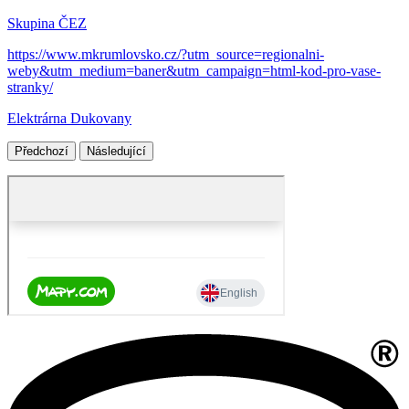
Skupina ČEZ
https://www.mkrumlovsko.cz/?utm_source=regionalni-
weby&utm_medium=baner&utm_campaign=html-kod-pro-vase-
stranky/
Elektrárna Dukovany
Předchozí
Následující