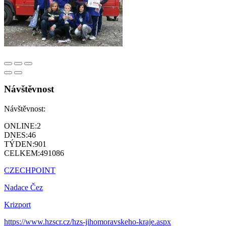
Návštěvnost
Návštěvnost:
ONLINE:
2
DNES:
46
TÝDEN:
901
CELKEM:
491086
CZECHPOINT
Nadace Čez
Krizport
https://www.hzscr.cz/hzs-jihomoravskeho-kraje.aspx