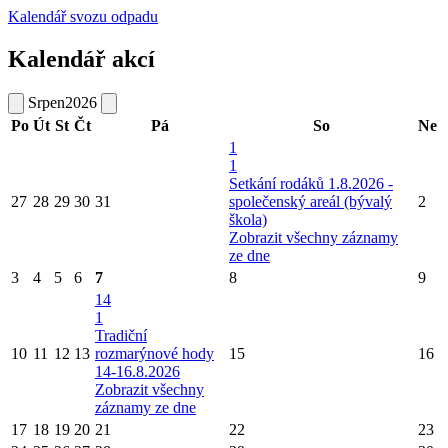
Kalendář svozu odpadu
Kalendář akcí
Srpen
2026
Po
Út
St
Čt
Pá
So
Ne
1
1
Setkání rodáků 1.8.2026 -
27
28
29
30
31
společenský areál (bývalý
2
škola)
Zobrazit všechny záznamy
ze dne
3
4
5
6
7
8
9
14
1
Tradiční
10
11
12
13
rozmarýnové hody
15
16
14-16.8.2026
Zobrazit všechny
záznamy ze dne
17
18
19
20
21
22
23