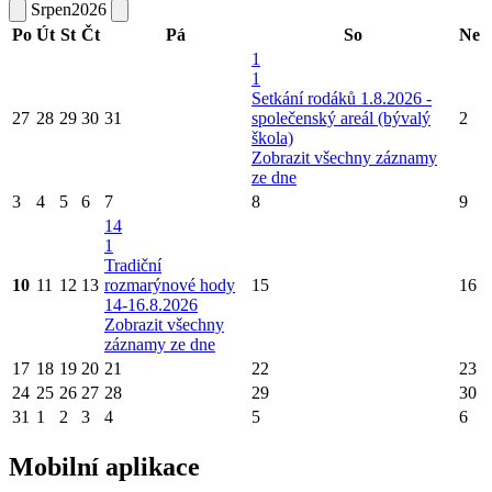
Srpen
2026
Po
Út
St
Čt
Pá
So
Ne
1
1
Setkání rodáků 1.8.2026 -
27
28
29
30
31
společenský areál (bývalý
2
škola)
Zobrazit všechny záznamy
ze dne
3
4
5
6
7
8
9
14
1
Tradiční
10
11
12
13
rozmarýnové hody
15
16
14-16.8.2026
Zobrazit všechny
záznamy ze dne
17
18
19
20
21
22
23
24
25
26
27
28
29
30
31
1
2
3
4
5
6
Mobilní aplikace