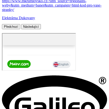
https://www.mkrumlovsko.cz/?utm_source=regionalni-
weby&utm_medium=baner&utm_campaign=html-kod-pro-vase-
stranky/
Elektrárna Dukovany
Předchozí
Následující