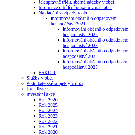
Jak správně třídit, sběrné nádoby v obci
Informace o třídění odpadů v naší obci
Nakládání s odpady v obci
Informování občanů o odpadovém
hospodářství 2021
Informování občanů o odpadovém
hospodářství 2022
Informování občanů o odpadovém
hospodářství 2023
Informování občanů o odpadovém
hospodářství 2024
Informování občanů o odpadovém
hospodářství 2025
ESKO-T
Služby v obci
Podnikatelské subjekty v obci
Kanalizace
Investiční akce
Rok 2026
Rok 2025
Rok 2024
Rok 2023
Rok 2022
Rok 2021
Rok 2020