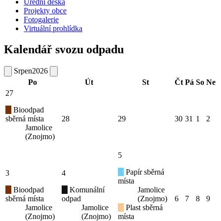
Úřední deska
Projekty obce
Fotogalerie
Virtuální prohlídka
Kalendář svozu odpadu
Srpen
2026
Po
Út
St
Čt
Pá
So
Ne
27
Bioodpad
sběrná místa
28
29
30
31
1
2
Jamolice
(Znojmo)
5
Papír sběrná
3
4
místa
Bioodpad
Komunální
Jamolice
sběrná místa
odpad
(Znojmo)
6
7
8
9
Jamolice
Jamolice
Plast sběrná
(Znojmo)
(Znojmo)
místa