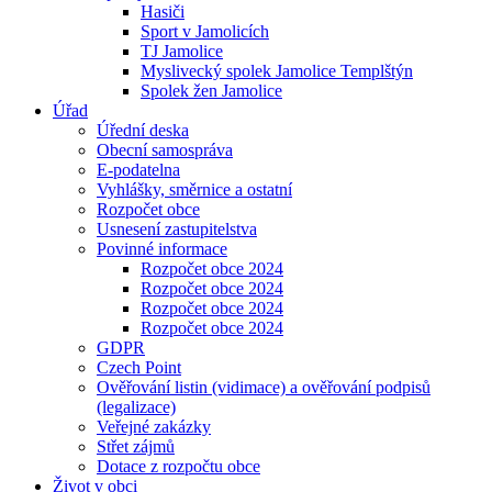
Hasiči
Sport v Jamolicích
TJ Jamolice
Myslivecký spolek Jamolice Templštýn
Spolek žen Jamolice
Úřad
Úřední deska
Obecní samospráva
E-podatelna
Vyhlášky, směrnice a ostatní
Rozpočet obce
Usnesení zastupitelstva
Povinné informace
Rozpočet obce 2024
Rozpočet obce 2024
Rozpočet obce 2024
Rozpočet obce 2024
GDPR
Czech Point
Ověřování listin (vidimace) a ověřování podpisů
(legalizace)
Veřejné zakázky
Střet zájmů
Dotace z rozpočtu obce
Život v obci