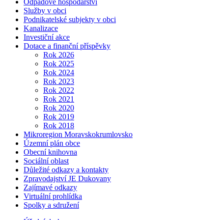
Odpadové hospodářství
Služby v obci
Podnikatelské subjekty v obci
Kanalizace
Investiční akce
Dotace a finanční příspěvky
Rok 2026
Rok 2025
Rok 2024
Rok 2023
Rok 2022
Rok 2021
Rok 2020
Rok 2019
Rok 2018
Mikroregion Moravskokrumlovsko
Územní plán obce
Obecní knihovna
Sociální oblast
Důležité odkazy a kontakty
Zpravodajství JE Dukovany
Zajímavé odkazy
Virtuální prohlídka
Spolky a sdružení