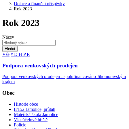
Dotace a finanční příspěvky
Rok 2023
Rok 2023
Název
Hledat
Vše
#
D
H
P
R
Podpora venkovských prodejen
Podpora venkovských prodejen - spolufinancováno Jihomoravským
krajem
Obec
Historie obce
II⁄152 Jamolice, průtah
Mateřská škola Jamolice
Víceúčelové hřiště
Policie